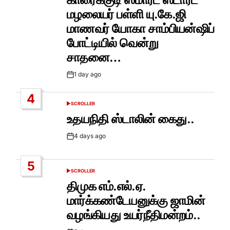
மழலையர் பள்ளி யு.கே.ஜி
மாணவர் யோகா சாம்பியன்ஷிப்
போட்டியில் வென்று
சாதனை…
1 day ago
Post
Date
4
SCROLLER
POSTED
IN
உதயநிதி ஸ்டாலின் கைது..
4 days ago
Post
Date
5
SCROLLER
POSTED
IN
திமுக எம்.எல்.ஏ.
மார்க்கண்டேயனுக்கு ஜாமின்
வழங்கியது உயர்நீதிமன்றம்..