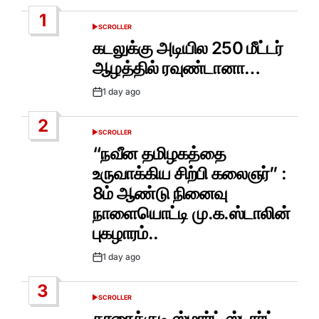
1
SCROLLER
POSTED
IN
கடலுக்கு அடியில 250 மீட்டர்
ஆழத்தில் ரவுண்டானா…
1 day ago
Post
Date
2
SCROLLER
POSTED
IN
“நவீன தமிழகத்தை
உருவாக்கிய சிற்பி கலைஞர்” :
8ம் ஆண்டு நினைவு
நாளையொட்டி மு.க.ஸ்டாலின்
புகழாரம்..
1 day ago
Post
Date
3
SCROLLER
POSTED
IN
காரைக்குடி ஸ்மார்ட் ஸ்டார்ட்