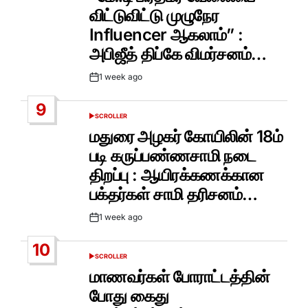
விட்டுவிட்டு முழுநேர
Influencer ஆகலாம்” :
அபிஜீத் திப்கே விமர்சனம்…
1 week ago
Post
Date
9
SCROLLER
POSTED
IN
மதுரை அழகர் கோயிலின் 18ம்
படி கருப்பண்ணசாமி நடை
திறப்பு : ஆயிரக்கணக்கான
பக்தர்கள் சாமி தரிசனம்…
1 week ago
Post
Date
10
SCROLLER
POSTED
IN
மாணவர்கள் போராட்டத்தின்
போது கைது