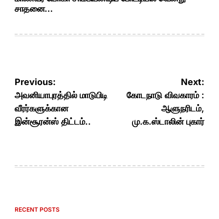
சாதனை…
Post
Previous:
Next:
navigation
அவனியாபுரத்தில் மாடுபிடி
கோடநாடு விவகாரம் :
வீரர்களுக்கான
ஆளுநரிடம்,
இன்சூரன்ஸ் திட்டம்..
மு.க.ஸ்டாலின் புகார்
RECENT POSTS