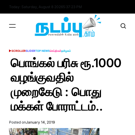
Skip
Today: Saturday, August 8 2026
5
:
37
:
24
PM
to
content
nadappu.com
SCROLLER
SLIDER
TOP NEWS
செய்திகள்
தமிழகம்
POSTED
IN
பொங்கல் பரிசு ரூ.1000
வழங்குவதில்
முறைகேடு : பொது
மக்கள் போராட்டம்..
Posted on
January 14, 2019