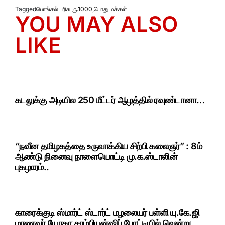
Tagged
பொங்கல் பரிசு ரூ.1000
,
பொது மக்கள்
YOU MAY ALSO
LIKE
கடலுக்கு அடியில 250 மீட்டர் ஆழத்தில் ரவுண்டானா…
“நவீன தமிழகத்தை உருவாக்கிய சிற்பி கலைஞர்” : 8ம்
ஆண்டு நினைவு நாளையொட்டி மு.க.ஸ்டாலின்
புகழாரம்..
காரைக்குடி ஸ்மார்ட் ஸ்டார்ட் மழலையர் பள்ளி யு.கே.ஜி
மாணவர் யோகா சாம்பியன்ஷிப் போட்டியில் வென்று