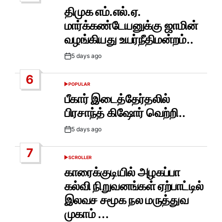
IN
திமுக எம்.எல்.ஏ.
மார்க்கண்டேயனுக்கு ஜாமின்
வழங்கியது உயர்நீதிமன்றம்..
5 days ago
Post
Date
6
POPULAR
POSTED
IN
பீகார் இடைத்தேர்தலில்
பிரசாந்த் கிஷோர் வெற்றி..
5 days ago
Post
Date
7
SCROLLER
POSTED
IN
காரைக்குடியில் அழகப்பா
கல்வி நிறுவனங்கள் ஏற்பாட்டில்
இலவச சமூக நல மருத்துவ
முகாம் …