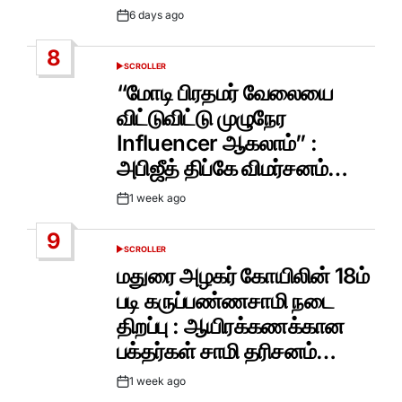
6 days ago
Post
Date
8
SCROLLER
POSTED
IN
“மோடி பிரதமர் வேலையை
விட்டுவிட்டு முழுநேர
Influencer ஆகலாம்” :
அபிஜீத் திப்கே விமர்சனம்…
1 week ago
Post
Date
9
SCROLLER
POSTED
IN
மதுரை அழகர் கோயிலின் 18ம்
படி கருப்பண்ணசாமி நடை
திறப்பு : ஆயிரக்கணக்கான
பக்தர்கள் சாமி தரிசனம்…
1 week ago
Post