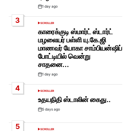
1 day ago
Post
Date
3
SCROLLER
POSTED
IN
காரைக்குடி ஸ்மார்ட் ஸ்டார்ட்
மழலையர் பள்ளி யு.கே.ஜி
மாணவர் யோகா சாம்பியன்ஷிப்
போட்டியில் வென்று
சாதனை…
1 day ago
Post
Date
4
SCROLLER
POSTED
IN
உதயநிதி ஸ்டாலின் கைது..
5 days ago
Post
Date
5
SCROLLER
POSTED