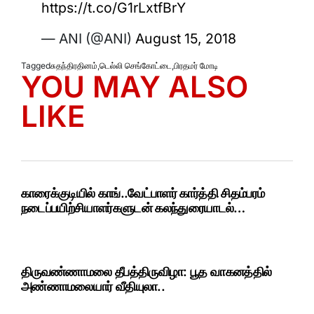
https://t.co/G1rLxtfBrY
— ANI (@ANI)
August 15, 2018
Tagged
சுதந்திரதினம்
,
டெல்லி செங்கோட்டை
,
பிரதமர் மோடி
YOU MAY ALSO
LIKE
காரைக்குடியில் காங்..வேட்பாளர் கார்த்தி சிதம்பரம்
நடைப்பயிற்சியாளர்களுடன் கலந்துரையாடல்…
திருவண்ணாமலை தீபத்திருவிழா: பூத வாகனத்தில்
அண்ணாமலையார் வீதியுலா..