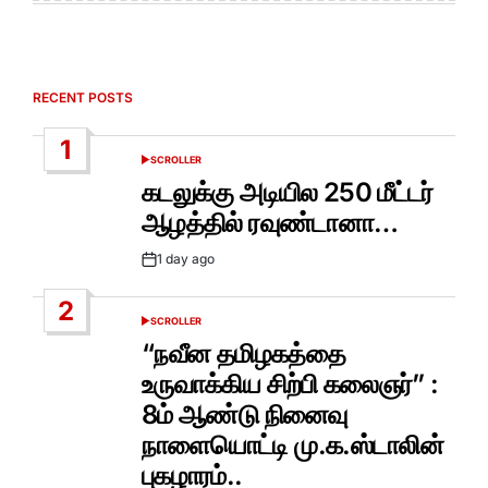
RECENT POSTS
1
SCROLLER
POSTED
IN
கடலுக்கு அடியில 250 மீட்டர்
ஆழத்தில் ரவுண்டானா…
1 day ago
Post
Date
2
SCROLLER
POSTED
IN
“நவீன தமிழகத்தை
உருவாக்கிய சிற்பி கலைஞர்” :
8ம் ஆண்டு நினைவு
நாளையொட்டி மு.க.ஸ்டாலின்
புகழாரம்..