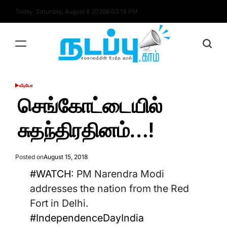
Skip
Today: Saturday, August 8 2026
6
:
03
:
14
PM
to
content
nadappu.com
வீடியோ
POSTED
IN
செங்கோட்டையில்
சுதந்திரதினம்…!
Posted on
August 15, 2018
#WATCH
: PM Narendra Modi
addresses the nation from the Red
Fort in Delhi.
#IndependenceDayIndia