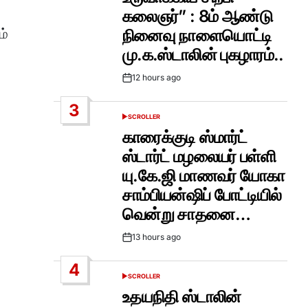
கலைஞர்” : 8ம் ஆண்டு
ம்
நினைவு நாளையொட்டி
மு.க.ஸ்டாலின் புகழாரம்..
12 hours ago
Post
Date
3
SCROLLER
POSTED
IN
காரைக்குடி ஸ்மார்ட்
ஸ்டார்ட் மழலையர் பள்ளி
யு.கே.ஜி மாணவர் யோகா
சாம்பியன்ஷிப் போட்டியில்
வென்று சாதனை…
13 hours ago
Post
Date
4
SCROLLER
POSTED
IN
உதயநிதி ஸ்டாலின்