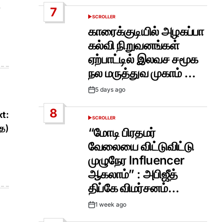
Date
7
SCROLLER
POSTED
IN
காரைக்குடியில் அழகப்பா
கல்வி நிறுவனங்கள்
ஏற்பாட்டில் இலவச சமூக
நல மருத்துவ முகாம் …
5 days ago
Post
Date
8
t:
SCROLLER
POSTED
தை)
IN
“மோடி பிரதமர்
வேலையை விட்டுவிட்டு
முழுநேர Influencer
ஆகலாம்” : அபிஜீத்
திப்கே விமர்சனம்…
1 week ago
Post
Date