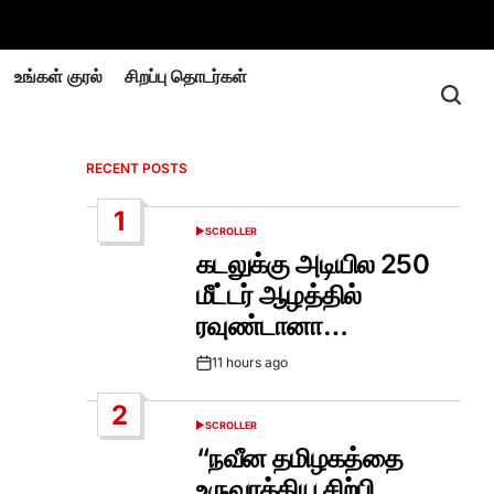
உங்கள் குரல்
சிறப்பு தொடர்கள்
RECENT POSTS
1
SCROLLER
POSTED
IN
கடலுக்கு அடியில 250
மீட்டர் ஆழத்தில்
ரவுண்டானா…
11 hours ago
Post
Date
2
SCROLLER
POSTED
IN
“நவீன தமிழகத்தை
உருவாக்கிய சிற்பி