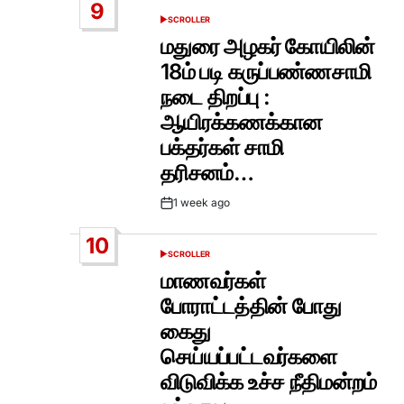
9
SCROLLER
POSTED
IN
மதுரை அழகர் கோயிலின்
18ம் படி கருப்பண்ணசாமி
நடை திறப்பு :
ஆயிரக்கணக்கான
பக்தர்கள் சாமி
தரிசனம்…
1 week ago
Post
Date
10
SCROLLER
POSTED
IN
மாணவர்கள்
போராட்டத்தின் போது
கைது
செய்யப்பட்டவர்களை
விடுவிக்க உச்ச நீதிமன்றம்