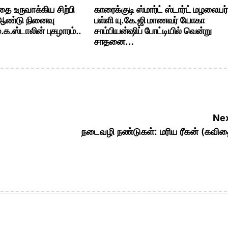
ை உருவாக்கிய சிற்பி
காரைக்குடி ஸ்மார்ட் ஸ்டார்ட் மழலையர்
 ஆண்டு நினைவு
பள்ளி யு.கே.ஜி மாணவர் யோகா
க.ஸ்டாலின் புகழாரம்..
சாம்பியன்ஷிப் போட்டியில் வென்று
சாதனை…
Nex
நடைவழி நண்டுகள்: மரிய ரீகன் (கவி