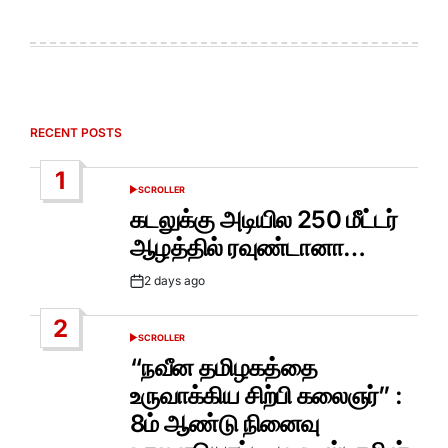
RECENT POSTS
1
SCROLLER
POSTED
IN
கடலுக்கு அடியில 250 மீட்டர்
ஆழத்தில் ரவுண்டானா…
2 days ago
Post
Date
2
SCROLLER
POSTED
IN
“நவீன தமிழகத்தை
உருவாக்கிய சிற்பி கலைஞர்” :
8ம் ஆண்டு நினைவு