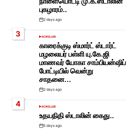
நாளையொட்டி மு.க.ஸ்டாலின்
புகழாரம்..
2 days ago
Post
Date
3
SCROLLER
POSTED
IN
காரைக்குடி ஸ்மார்ட் ஸ்டார்ட்
மழலையர் பள்ளி யு.கே.ஜி
மாணவர் யோகா சாம்பியன்ஷிப்
போட்டியில் வென்று
சாதனை…
2 days ago
Post
Date
4
SCROLLER
POSTED
IN
உதயநிதி ஸ்டாலின் கைது..
5 days ago
Post
Date