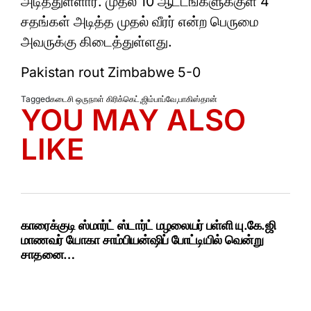
அடித்துள்ளார். முதல் 10 ஆட்டங்களுக்குள் 4
சதங்கள் அடித்த முதல் வீரர் என்ற பெருமை
அவருக்கு கிடைத்துள்ளது.
Pakistan rout Zimbabwe 5-0
Tagged
கடைசி ஒருநாள் கிரிக்கெட்
,
ஜிம்பாப்வே
,
பாகிஸ்தான்
YOU MAY ALSO
LIKE
காரைக்குடி ஸ்மார்ட் ஸ்டார்ட் மழலையர் பள்ளி யு.கே.ஜி
மாணவர் யோகா சாம்பியன்ஷிப் போட்டியில் வென்று
சாதனை…