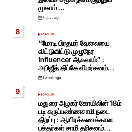
முகாம் …
7 days ago
Post
Date
8
SCROLLER
POSTED
IN
“மோடி பிரதமர் வேலையை
விட்டுவிட்டு முழுநேர
Influencer ஆகலாம்” :
அபிஜீத் திப்கே விமர்சனம்…
1 week ago
Post
Date
9
SCROLLER
POSTED
IN
மதுரை அழகர் கோயிலின் 18ம்
படி கருப்பண்ணசாமி நடை
திறப்பு : ஆயிரக்கணக்கான
பக்தர்கள் சாமி தரிசனம்…