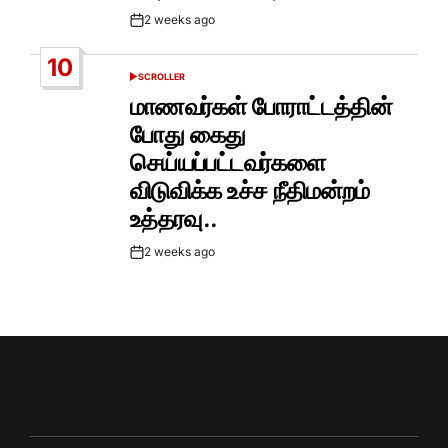
2 weeks ago
Post
Date
10
SCROLLER
POSTED
IN
மாணவர்கள் போராட்டத்தின்
போது கைது
செய்யப்பட்டவர்களை
விடுவிக்க உச்ச நீதிமன்றம்
உத்தரவு..
2 weeks ago
Post
Date