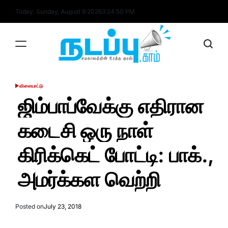
Skip
Today: Sunday, August 9 2026
3
:
24
:
50
PM
to
content
nadappu.com
விளையாட்டு
POSTED
IN
ஜிம்பாப்வேக்கு எதிரான
கடைசி ஒரு நாள்
கிரிக்கெட் போட்டி: பாக்.,
அமர்க்கள வெற்றி
Posted on
July 23, 2018