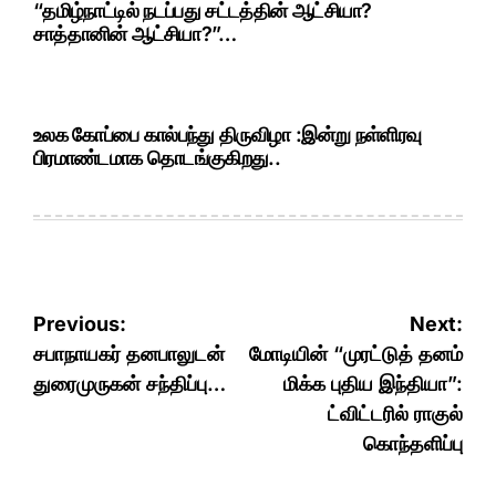
“தமிழ்நாட்டில் நடப்பது சட்டத்தின் ஆட்சியா?
சாத்தானின் ஆட்சியா?”…
உலக கோப்பை கால்பந்து திருவிழா :இன்று நள்ளிரவு
பிரமாண்டமாக தொடங்குகிறது..
Post
Previous:
Next:
navigation
சபாநாயகர் தனபாலுடன்
மோடியின் “முரட்டுத் தனம்
துரைமுருகன் சந்திப்பு…
மிக்க புதிய இந்தியா”:
ட்விட்டரில் ராகுல்
கொந்தளிப்பு