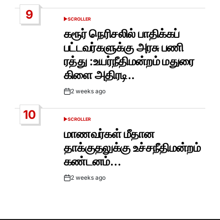
Date
9
SCROLLER
POSTED
IN
கரூர் நெரிசலில் பாதிக்கப்
பட்டவர்களுக்கு அரசு பணி
ரத்து :உயர்நீதிமன்றம் மதுரை
கிளை அதிரடி..
2 weeks ago
Post
Date
10
SCROLLER
POSTED
IN
மாணவர்கள் மீதான
தாக்குதலுக்கு உச்சநீதிமன்றம்
கண்டனம்…
2 weeks ago
Post
Date