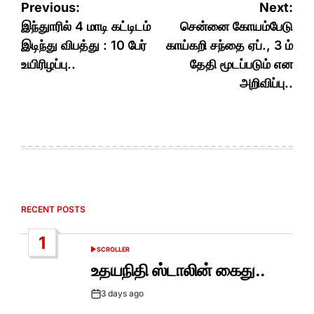
Post
Previous:
Next:
navigation
இந்துாரில் 4 மாடி கட்டிடம்
சென்னை கோயம்பேடு
இடிந்து விபத்து : 10 பேர்
காய்கறி சந்தை ஏப்., 3 ம்
உயிரிழப்பு..
தேதி மூடப்படும் என
அறிவிப்பு..
RECENT POSTS
1
SCROLLER
POSTED
IN
உதயநிதி ஸ்டாலின் கைது..
3 days ago
Post
Date