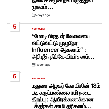
இலவச சமூக நல மருத்துவ
முகாம் …
5 days ago
Post
Date
5
SCROLLER
POSTED
IN
“மோடி பிரதமர் வேலையை
விட்டுவிட்டு முழுநேர
Influencer ஆகலாம்” :
அபிஜீத் திப்கே விமர்சனம்…
1 week ago
Post
Date
6
SCROLLER
POSTED
IN
மதுரை அழகர் கோயிலின் 18ம்
படி கருப்பண்ணசாமி நடை
திறப்பு : ஆயிரக்கணக்கான
பக்தர்கள் சாமி தரிசனம்…