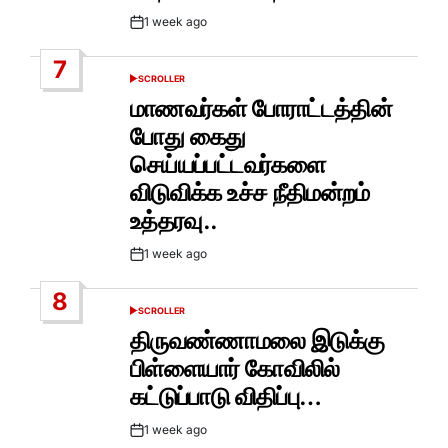
1 week ago
Post
Date
7
SCROLLER
POSTED
IN
மாணவர்கள் போராட்டத்தின்
போது கைது
செய்யப்பட்டவர்களை
விடுவிக்க உச்ச நீதிமன்றம்
உத்தரவு..
1 week ago
Post
Date
8
SCROLLER
POSTED
IN
திருவண்ணாமலை இடுக்கு
பிள்ளையார் கோவிலில்
கட்டுப்பாடு விதிப்பு…
1 week ago
Post