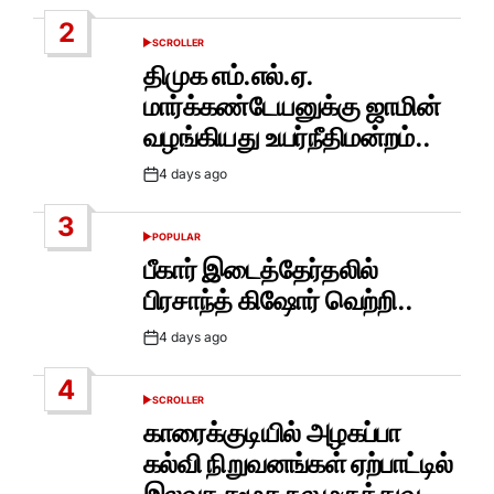
2
SCROLLER
POSTED
IN
திமுக எம்.எல்.ஏ.
மார்க்கண்டேயனுக்கு ஜாமின்
வழங்கியது உயர்நீதிமன்றம்..
4 days ago
Post
Date
3
POPULAR
POSTED
IN
பீகார் இடைத்தேர்தலில்
பிரசாந்த் கிஷோர் வெற்றி..
4 days ago
Post
Date
4
SCROLLER
POSTED
IN
காரைக்குடியில் அழகப்பா
கல்வி நிறுவனங்கள் ஏற்பாட்டில்