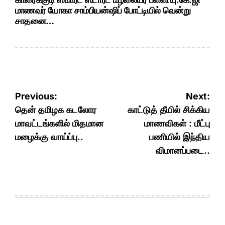
மாணவர் யோகா சாம்பியன்ஷிப் போட்டியில் வென்று
சாதனை…
Post
Previous:
Next:
navigation
தென் தமிழக கடலோர
காட்டுத் தீயில் சிக்கிய
மாவட்டங்களில் மிதமான
மாணவிகள் : மீட்பு
மழைக்கு வாய்ப்பு..
பணியில் இந்திய
விமானப்படை..