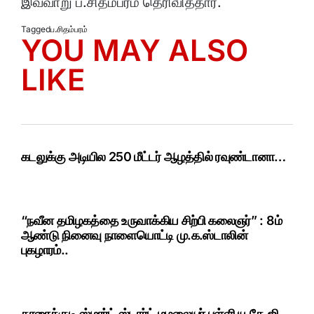
இவ்வாறு ப.சிதம்பரம் தெரிவித்தார்.
Tagged
ப.சிதம்பரம்
YOU MAY ALSO
LIKE
கடலுக்கு அடியில 250 மீட்டர் ஆழத்தில் ரவுண்டானா…
“நவீன தமிழகத்தை உருவாக்கிய சிற்பி கலைஞர்” : 8ம்
ஆண்டு நினைவு நாளையொட்டி மு.க.ஸ்டாலின்
புகழாரம்..
காரைக்குடி ஸ்மார்ட் ஸ்டார்ட் மழலையர் பள்ளி யு.கே.ஜி