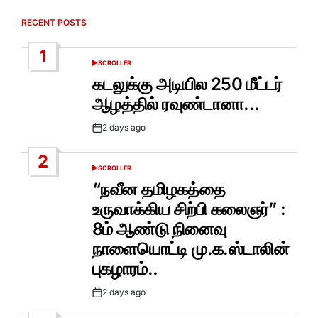
RECENT POSTS
1
SCROLLER
POSTED
IN
கடலுக்கு அடியில 250 மீட்டர்
ஆழத்தில் ரவுண்டானா…
2 days ago
Post
Date
2
SCROLLER
POSTED
IN
“நவீன தமிழகத்தை
உருவாக்கிய சிற்பி கலைஞர்” :
8ம் ஆண்டு நினைவு
நாளையொட்டி மு.க.ஸ்டாலின்
புகழாரம்..
2 days ago
Post
Date