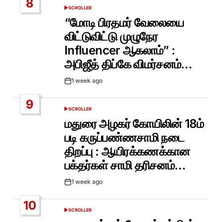
8
SCROLLER
POSTED
IN
“மோடி பிரதமர் வேலையை
விட்டுவிட்டு முழுநேர
Influencer ஆகலாம்” :
அபிஜீத் திப்கே விமர்சனம்…
1 week ago
Post
Date
9
SCROLLER
POSTED
IN
மதுரை அழகர் கோயிலின் 18ம்
படி கருப்பண்ணசாமி நடை
திறப்பு : ஆயிரக்கணக்கான
பக்தர்கள் சாமி தரிசனம்…
1 week ago
Post
Date
10
SCROLLER
POSTED
IN