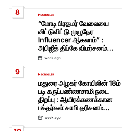
Post
Date
8
SCROLLER
POSTED
IN
“மோடி பிரதமர் வேலையை
விட்டுவிட்டு முழுநேர
Influencer ஆகலாம்” :
அபிஜீத் திப்கே விமர்சனம்…
1 week ago
Post
Date
9
SCROLLER
POSTED
IN
மதுரை அழகர் கோயிலின் 18ம்
படி கருப்பண்ணசாமி நடை
திறப்பு : ஆயிரக்கணக்கான
பக்தர்கள் சாமி தரிசனம்…
1 week ago
Post
Date