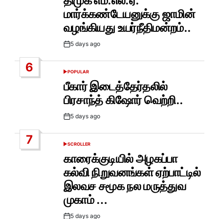
திமுக எம்.எல்.ஏ.
மார்க்கண்டேயனுக்கு ஜாமின்
வழங்கியது உயர்நீதிமன்றம்..
5 days ago
Post
Date
6
POPULAR
POSTED
IN
பீகார் இடைத்தேர்தலில்
பிரசாந்த் கிஷோர் வெற்றி..
5 days ago
Post
Date
7
SCROLLER
POSTED
IN
காரைக்குடியில் அழகப்பா
கல்வி நிறுவனங்கள் ஏற்பாட்டில்
இலவச சமூக நல மருத்துவ
முகாம் …
5 days ago