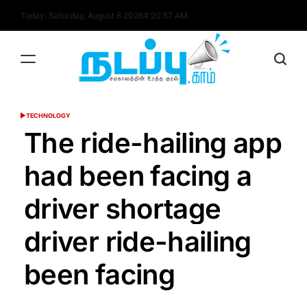
Skip
Today: Saturday, August 8 2026
4
:
20
:
58
AM
to
content
nadappu.com
TECHNOLOGY
POSTED
IN
The ride-hailing app
had been facing a
driver shortage
driver ride-hailing
been facing