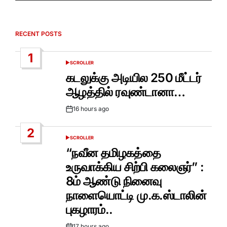
RECENT POSTS
1
SCROLLER
POSTED
IN
கடலுக்கு அடியில 250 மீட்டர்
ஆழத்தில் ரவுண்டானா…
16 hours ago
Post
Date
2
SCROLLER
POSTED
IN
“நவீன தமிழகத்தை
உருவாக்கிய சிற்பி கலைஞர்” :
8ம் ஆண்டு நினைவு
நாளையொட்டி மு.க.ஸ்டாலின்
புகழாரம்..
17 hours ago