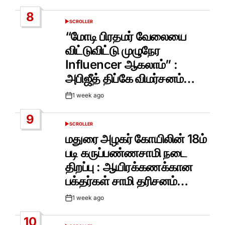
Date
8
SCROLLER
POSTED
IN
“மோடி பிரதமர் வேலையை
விட்டுவிட்டு முழுநேர
Influencer ஆகலாம்” :
அபிஜீத் திப்கே விமர்சனம்…
1 week ago
Post
Date
9
SCROLLER
POSTED
IN
மதுரை அழகர் கோயிலின் 18ம்
படி கருப்பண்ணசாமி நடை
திறப்பு : ஆயிரக்கணக்கான
பக்தர்கள் சாமி தரிசனம்…
1 week ago
Post
Date
10