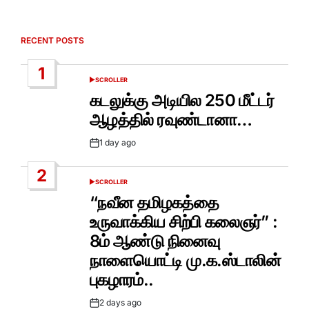
RECENT POSTS
1
SCROLLER
POSTED
IN
கடலுக்கு அடியில 250 மீட்டர்
ஆழத்தில் ரவுண்டானா…
1 day ago
Post
Date
2
SCROLLER
POSTED
IN
“நவீன தமிழகத்தை
உருவாக்கிய சிற்பி கலைஞர்” :
8ம் ஆண்டு நினைவு
நாளையொட்டி மு.க.ஸ்டாலின்
புகழாரம்..
2 days ago
Post