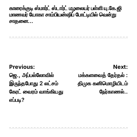
காரைக்குடி ஸ்மார்ட் ஸ்டார்ட் மழலையர் பள்ளி யு.கே.ஜி
மாணவர் யோகா சாம்பியன்ஷிப் போட்டியில் வென்று
சாதனை…
Post
Previous:
Next:
navigation
ஜெ., அப்பல்லோவில்
மக்களவைத் தேர்தல் :
இருந்தபோது 2 லட்சம்
திமுக கனிமொழியிடம்
கேரட் வைரம் வாங்கியது
நேர்காணல்..
எப்படி?