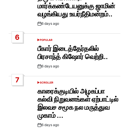
மார்க்கண்டேயனுக்கு ஜாமின்
வழங்கியது உயர்நீதிமன்றம்..
6 days ago
Post
Date
6
POPULAR
POSTED
IN
பீகார் இடைத்தேர்தலில்
பிரசாந்த் கிஷோர் வெற்றி..
6 days ago
Post
Date
7
SCROLLER
POSTED
IN
காரைக்குடியில் அழகப்பா
கல்வி நிறுவனங்கள் ஏற்பாட்டில்
இலவச சமூக நல மருத்துவ
முகாம் …
6 days ago
Post