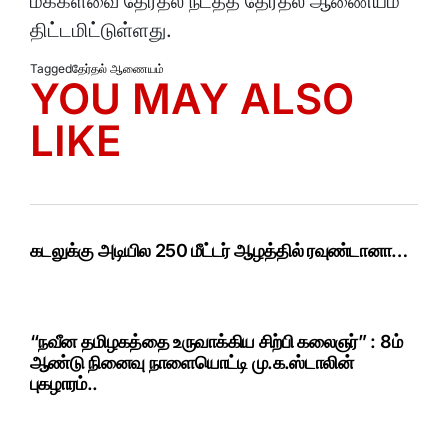
மக்களவை தேர்தல் நடத்த தேர்தல் ஆணையம்
திட்டமிட்டுள்ளது.
Tagged
தேர்தல் ஆணையம்
YOU MAY ALSO
LIKE
கடலுக்கு அடியில 250 மீட்டர் ஆழத்தில் ரவுண்டானா…
“நவீன தமிழகத்தை உருவாக்கிய சிற்பி கலைஞர்” : 8ம்
ஆண்டு நினைவு நாளையொட்டி மு.க.ஸ்டாலின்
புகழாரம்..