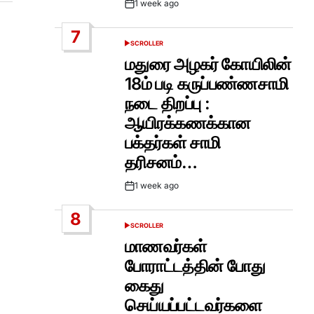
1 week ago
Post
Date
7
SCROLLER
POSTED
IN
மதுரை அழகர் கோயிலின்
18ம் படி கருப்பண்ணசாமி
நடை திறப்பு :
ஆயிரக்கணக்கான
பக்தர்கள் சாமி
தரிசனம்…
1 week ago
Post
Date
8
SCROLLER
POSTED
IN
மாணவர்கள்
போராட்டத்தின் போது
கைது
செய்யப்பட்டவர்களை