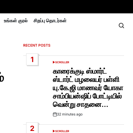
உங்கள் குரல்
சிறப்பு தொடர்கள்
RECENT POSTS
1
SCROLLER
POSTED
IN
காரைக்குடி ஸ்மார்ட்
்
ஸ்டார்ட் மழலையர் பள்ளி
யு.கே.ஜி மாணவர் யோகா
சாம்பியன்ஷிப் போட்டியில்
வென்று சாதனை…
32 minutes ago
Post
Date
2
SCROLLER
POSTED