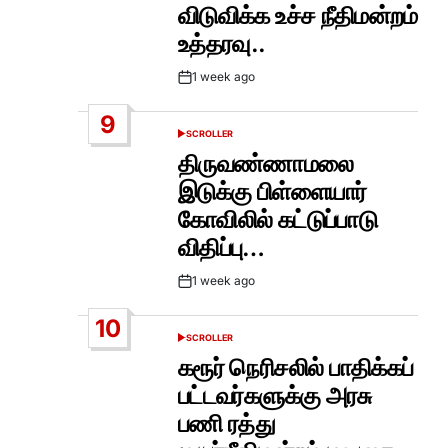
விடுவிக்க உச்ச நீதிமன்றம்
உத்தரவு..
1 week ago
Post
Date
9
SCROLLER
POSTED
IN
திருவண்ணாமலை
இடுக்கு பிள்ளையார்
கோவிலில் கட்டுப்பாடு
விதிப்பு…
1 week ago
Post
Date
10
SCROLLER
POSTED
IN
கரூர் நெரிசலில் பாதிக்கப்
பட்டவர்களுக்கு அரசு
பணி ரத்து