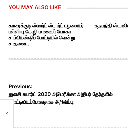
YOU MAY ALSO LIKE
காரைக்குடி ஸ்மார்ட் ஸ்டார்ட் மழலையர்
உதயநிதி ஸ்டாலி
பள்ளி யு.கே.ஜி மாணவர் யோகா
சாம்பியன்ஷிப் போட்டியில் வென்று
சாதனை…
Post
Previous:
navigation
துளசி கபார்ட் 2020 அமெரிக்கா அதிபர் தேர்தலில்
போட்டியிடப்போவதாக அறிவிப்பு.