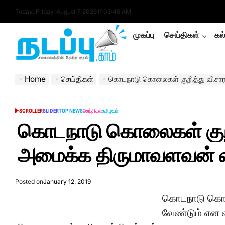
Skip
Today: Friday, August 7 2026
11
:
03
:
47
AM
to
content
முகப்பு
செய்திகள்
கல
nadappu.com
Home
செய்திகள்
கொடநாடு கொலைகள் குறித்து விசாரணை ஆணை
SCROLLER
SLIDER
TOP NEWS
செய்திகள்
தமிழகம்
POSTED
IN
கொடநாடு கொலைகள் கு
அமைக்க திருமாவளவன் வ
Posted on
January 12, 2019
கொடநாடு கொ
வேண்டும் என 