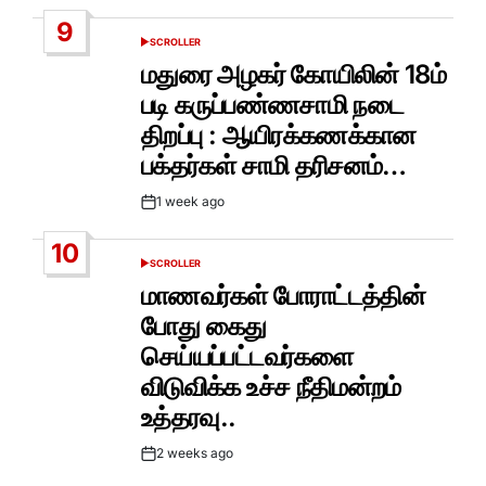
Date
9
SCROLLER
POSTED
IN
மதுரை அழகர் கோயிலின் 18ம்
படி கருப்பண்ணசாமி நடை
திறப்பு : ஆயிரக்கணக்கான
பக்தர்கள் சாமி தரிசனம்…
1 week ago
Post
Date
10
SCROLLER
POSTED
IN
மாணவர்கள் போராட்டத்தின்
போது கைது
செய்யப்பட்டவர்களை
விடுவிக்க உச்ச நீதிமன்றம்
உத்தரவு..
2 weeks ago
Post
Date