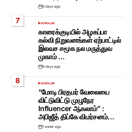
6 days ago
Post
Date
7
SCROLLER
POSTED
IN
காரைக்குடியில் அழகப்பா
கல்வி நிறுவனங்கள் ஏற்பாட்டில்
இலவச சமூக நல மருத்துவ
முகாம் …
6 days ago
Post
Date
8
SCROLLER
POSTED
IN
“மோடி பிரதமர் வேலையை
விட்டுவிட்டு முழுநேர
Influencer ஆகலாம்” :
அபிஜீத் திப்கே விமர்சனம்…
1 week ago
Post