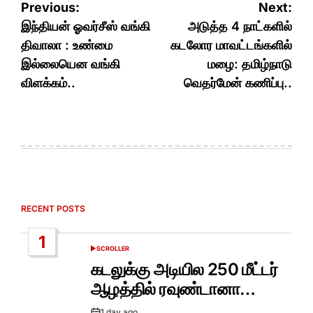
Post
Previous:
Next:
navigation
இந்தியன் ஓவர்சீஸ் வங்கி
அடுத்த 4 நாட்களில்
திவாலா : உண்மை
கடலோர மாவட்டங்களில்
இல்லையென வங்கி
மழை: தமிழ்நாடு
விளக்கம்..
வெதர்மேன் கணிப்பு..
RECENT POSTS
1
SCROLLER
POSTED
IN
கடலுக்கு அடியில 250 மீட்டர்
ஆழத்தில் ரவுண்டானா…
1 day ago