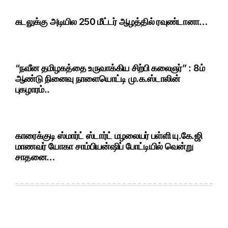
கடலுக்கு அடியில 250 மீட்டர் ஆழத்தில் ரவுண்டானா…
“நவீன தமிழகத்தை உருவாக்கிய சிற்பி கலைஞர்” : 8ம்
ஆண்டு நினைவு நாளையொட்டி மு.க.ஸ்டாலின்
புகழாரம்..
காரைக்குடி ஸ்மார்ட் ஸ்டார்ட் மழலையர் பள்ளி யு.கே.ஜி
மாணவர் யோகா சாம்பியன்ஷிப் போட்டியில் வென்று
சாதனை…