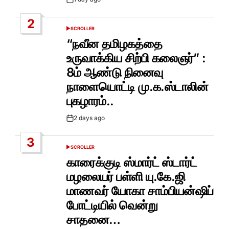
Post
Date
2
SCROLLER
POSTED
IN
“நவீன தமிழகத்தை
உருவாக்கிய சிற்பி கலைஞர்” :
8ம் ஆண்டு நினைவு
நாளையொட்டி மு.க.ஸ்டாலின்
புகழாரம்..
2 days ago
Post
Date
3
SCROLLER
POSTED
IN
காரைக்குடி ஸ்மார்ட் ஸ்டார்ட்
மழலையர் பள்ளி யு.கே.ஜி
மாணவர் யோகா சாம்பியன்ஷிப்
போட்டியில் வென்று
சாதனை…