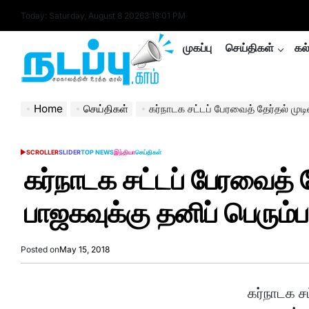
Skip
Today: Saturday, August 8 2026
3
:
18
:
01
PM
to
content
முகப்பு
செய்திகள்
கல
nadappu.com
Home
செய்திகள்
கர்நாடக சட்டப் பேரவைத் தேர்தல் முடிவு
SCROLLER
SLIDER
TOP NEWS
இந்தியா
செய்திகள்
POSTED
IN
கர்நாடக சட்டப் பேரவைத் த
பாஜகவுக்கு தனிப் பெரும
Posted on
May 15, 2018
கர்நாடக ச