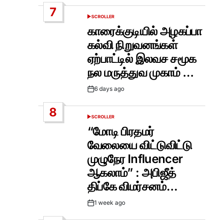
Date
7
SCROLLER
POSTED
IN
காரைக்குடியில் அழகப்பா
கல்வி நிறுவனங்கள்
ஏற்பாட்டில் இலவச சமூக
நல மருத்துவ முகாம் …
6 days ago
Post
Date
8
SCROLLER
POSTED
IN
“மோடி பிரதமர்
வேலையை விட்டுவிட்டு
முழுநேர Influencer
ஆகலாம்” : அபிஜீத்
திப்கே விமர்சனம்…
1 week ago
Post
Date