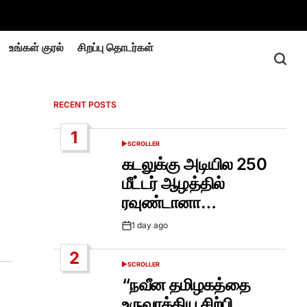
உங்கள் குரல்
சிறப்பு தொடர்கள்
RECENT POSTS
1
SCROLLER
POSTED
IN
கடலுக்கு அடியில 250
மீட்டர் ஆழத்தில்
ரவுண்டானா…
1 day ago
Post
Date
2
SCROLLER
POSTED
IN
“நவீன தமிழகத்தை
உருவாக்கிய சிற்பி