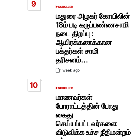
9
SCROLLER
POSTED
IN
மதுரை அழகர் கோயிலின்
18ம் படி கருப்பண்ணசாமி
நடை திறப்பு :
ஆயிரக்கணக்கான
பக்தர்கள் சாமி
தரிசனம்…
1 week ago
Post
Date
10
SCROLLER
POSTED
IN
மாணவர்கள்
போராட்டத்தின் போது
கைது
செய்யப்பட்டவர்களை
விடுவிக்க உச்ச நீதிமன்றம்