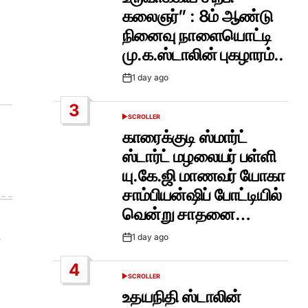
கலைஞர்” : 8ம் ஆண்டு
.
நினைவு நாளையொட்டி
மு.க.ஸ்டாலின் புகழாரம்..
1 day ago
Post
Date
3
SCROLLER
POSTED
IN
காரைக்குடி ஸ்மார்ட்
ஸ்டார்ட் மழலையர் பள்ளி
யு.கே.ஜி மாணவர் யோகா
சாம்பியன்ஷிப் போட்டியில்
வென்று சாதனை…
1 day ago
Post
Date
4
SCROLLER
POSTED
IN
உதயநிதி ஸ்டாலின்