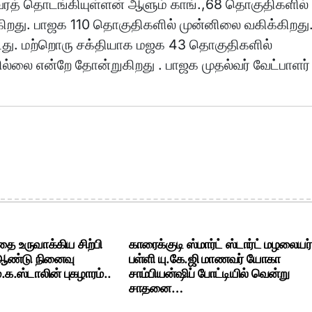
 வரத் தொடங்கியுள்ளன் ஆளும் காங்.,68 தொகுதிகளில்
ிறது. பாஜக 110 தொகுதிகளில் முன்னிலை வகிக்கிறது
்டது. மற்றொரு சக்தியாக மஜக 43 தொகுதிகளில்
ில்லை என்றே தோன்றுகிறது . பாஜக முதல்வர் வேட்பாளர்
ை உருவாக்கிய சிற்பி
காரைக்குடி ஸ்மார்ட் ஸ்டார்ட் மழலையர்
 ஆண்டு நினைவு
பள்ளி யு.கே.ஜி மாணவர் யோகா
க.ஸ்டாலின் புகழாரம்..
சாம்பியன்ஷிப் போட்டியில் வென்று
சாதனை…