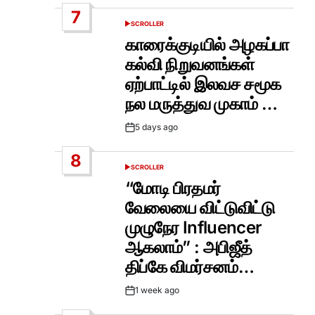
Date
7
SCROLLER
POSTED
IN
காரைக்குடியில் அழகப்பா
கல்வி நிறுவனங்கள்
ஏற்பாட்டில் இலவச சமூக
நல மருத்துவ முகாம் …
5 days ago
Post
Date
8
SCROLLER
POSTED
IN
“மோடி பிரதமர்
வேலையை விட்டுவிட்டு
முழுநேர Influencer
ஆகலாம்” : அபிஜீத்
திப்கே விமர்சனம்…
1 week ago
Post
Date