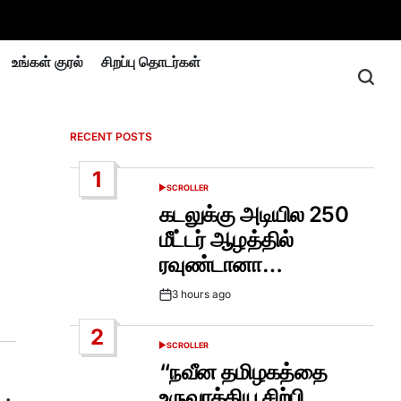
உங்கள் குரல்
சிறப்பு தொடர்கள்
RECENT POSTS
1
SCROLLER
POSTED
IN
கடலுக்கு அடியில 250
மீட்டர் ஆழத்தில்
ரவுண்டானா…
3 hours ago
Post
Date
2
SCROLLER
POSTED
IN
“நவீன தமிழகத்தை
உருவாக்கிய சிற்பி