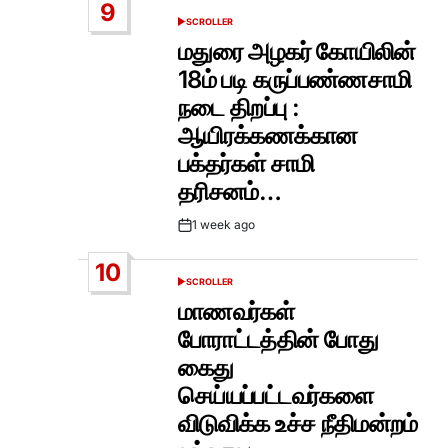
9
SCROLLER
POSTED
IN
மதுரை அழகர் கோயிலின்
18ம் படி கருப்பண்ணசாமி
நடை திறப்பு :
ஆயிரக்கணக்கான
பக்தர்கள் சாமி
தரிசனம்…
1 week ago
Post
Date
10
SCROLLER
POSTED
IN
மாணவர்கள்
போராட்டத்தின் போது
கைது
செய்யப்பட்டவர்களை
விடுவிக்க உச்ச நீதிமன்றம்