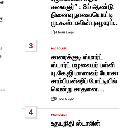
கள்
கலைஞர்” : 8ம் ஆண்டு
நினைவு நாளையொட்டி
கு
மு.க.ஸ்டாலின் புகழாரம்..
4 hours ago
Post
Date
3
ு.
SCROLLER
POSTED
IN
ச
காரைக்குடி ஸ்மார்ட்
ஸ்டார்ட் மழலையர் பள்ளி
யு.கே.ஜி மாணவர் யோகா
சாம்பியன்ஷிப் போட்டியில்
வென்று சாதனை…
5 hours ago
Post
Date
4
SCROLLER
POSTED
IN
உதயநிதி ஸ்டாலின்