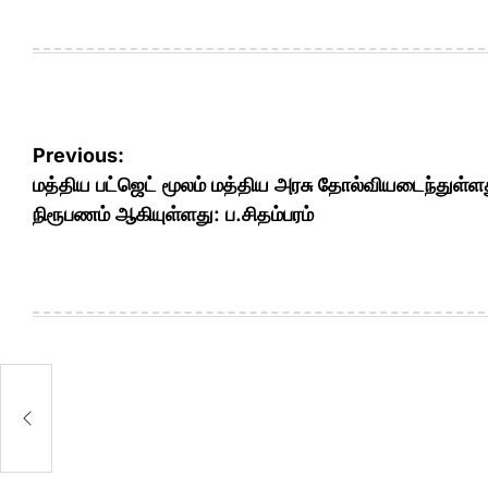
Post
Previous:
navigation
மத்திய பட்ஜெட் மூலம் மத்திய அரசு தோல்வியடைந்துள்ள
நிரூபணம் ஆகியுள்ளது: ப.சிதம்பரம்