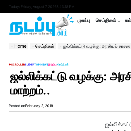
Skip
Today: Friday, August 7 2026
3
:
43
:
19
PM
to
content
முகப்பு
செய்திகள்
கல
nadappu.com
Home
செய்திகள்
ஜல்லிக்கட்டு வழக்கு: அரசியல் சாசன அ
SCROLLER
SLIDER
TOP NEWS
இந்தியா
செய்திகள்
POSTED
IN
ஜல்லிக்கட்டு வழக்கு: அர
மாற்றம்..
Posted on
February 2, 2018
ஜல்லிக்கட்