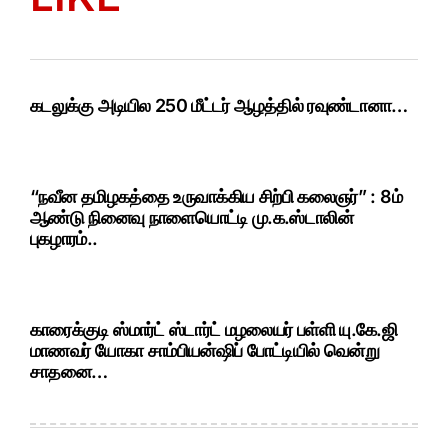
கடலுக்கு அடியில 250 மீட்டர் ஆழத்தில் ரவுண்டானா…
“நவீன தமிழகத்தை உருவாக்கிய சிற்பி கலைஞர்” : 8ம்
ஆண்டு நினைவு நாளையொட்டி மு.க.ஸ்டாலின்
புகழாரம்..
காரைக்குடி ஸ்மார்ட் ஸ்டார்ட் மழலையர் பள்ளி யு.கே.ஜி
மாணவர் யோகா சாம்பியன்ஷிப் போட்டியில் வென்று
சாதனை…