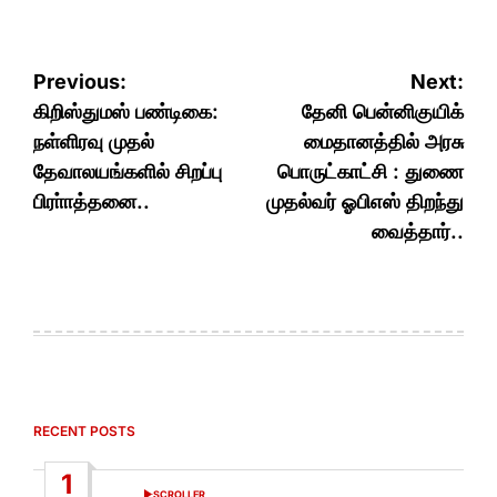
Post
Previous:
Next:
navigation
கிறிஸ்துமஸ் பண்டிகை:
தேனி பென்னிகுயிக்
நள்ளிரவு முதல்
மைதானத்தில் அரசு
தேவாலயங்களில் சிறப்பு
பொருட்காட்சி : துணை
பிரா்ாத்தனை..
முதல்வர் ஓபிஎஸ் திறந்து
வைத்தார்..
RECENT POSTS
1
SCROLLER