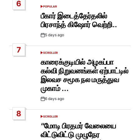
6
POPULAR
POSTED
IN
பீகார் இடைத்தேர்தலில்
பிரசாந்த் கிஷோர் வெற்றி..
5 days ago
Post
Date
7
SCROLLER
POSTED
IN
காரைக்குடியில் அழகப்பா
கல்வி நிறுவனங்கள் ஏற்பாட்டில்
இலவச சமூக நல மருத்துவ
முகாம் …
6 days ago
Post
Date
8
SCROLLER
POSTED
IN
“மோடி பிரதமர் வேலையை
விட்டுவிட்டு முழுநேர