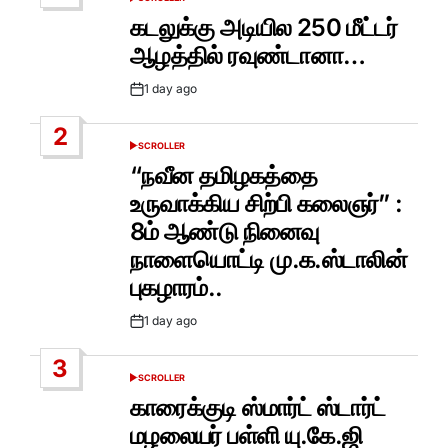
POSTED
IN
கடலுக்கு அடியில 250 மீட்டர்
ஆழத்தில் ரவுண்டானா…
1 day ago
Post
Date
2
SCROLLER
POSTED
IN
“நவீன தமிழகத்தை
உருவாக்கிய சிற்பி கலைஞர்” :
8ம் ஆண்டு நினைவு
நாளையொட்டி மு.க.ஸ்டாலின்
புகழாரம்..
1 day ago
Post
Date
3
SCROLLER
POSTED
IN
காரைக்குடி ஸ்மார்ட் ஸ்டார்ட்
மழலையர் பள்ளி யு.கே.ஜி