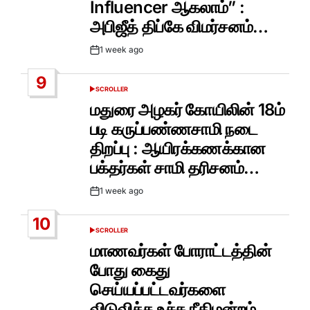
Influencer ஆகலாம்” :
அபிஜீத் திப்கே விமர்சனம்…
1 week ago
Post
Date
9
SCROLLER
POSTED
IN
மதுரை அழகர் கோயிலின் 18ம்
படி கருப்பண்ணசாமி நடை
திறப்பு : ஆயிரக்கணக்கான
பக்தர்கள் சாமி தரிசனம்…
1 week ago
Post
Date
10
SCROLLER
POSTED
IN
மாணவர்கள் போராட்டத்தின்
போது கைது
செய்யப்பட்டவர்களை
விடுவிக்க உச்ச நீதிமன்றம்