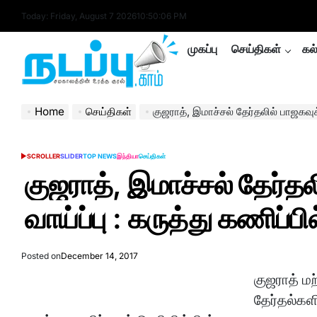
Skip
Today: Friday, August 7 2026
10
:
50
:
07
PM
to
content
முகப்பு
செய்திகள்
கல
nadappu.com
Home
செய்திகள்
குஜராத், இமாச்சல் தேர்தலில் பாஜகவுக்கு வெ
SCROLLER
SLIDER
TOP NEWS
இந்தியா
செய்திகள்
POSTED
IN
குஜராத், இமாச்சல் தேர்தல
வாய்ப்பு : கருத்து கணிப்பி
Posted on
December 14, 2017
குஜராத் ம
தேர்தல்கள