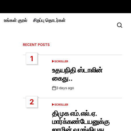
உங்கள் குரல்
சிறப்பு தொடர்கள்
RECENT POSTS
1
SCROLLER
POSTED
IN
உதயநிதி ஸ்டாலின்
கைது..
3 days ago
Post
Date
2
SCROLLER
POSTED
IN
திமுக எம்.எல்.ஏ.
மார்க்கண்டேயனுக்கு
ஜாமின் வழங்கியது