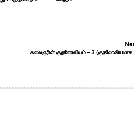
Nex
கலைஞரின் குறளோவியம் – 3 (குரலோவியமாக