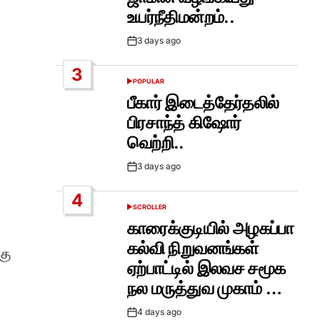
உயர்நீதிமன்றம்..
3 days ago
Post
Date
3
POPULAR
POSTED
IN
பீகார் இடைத்தேர்தலில்
பிரசாந்த் கிஷோர்
வெற்றி..
3 days ago
Post
Date
4
SCROLLER
POSTED
IN
காரைக்குடியில் அழகப்பா
கல்வி நிறுவனங்கள்
கு
ஏற்பாட்டில் இலவச சமூக
நல மருத்துவ முகாம் …
4 days ago
Post