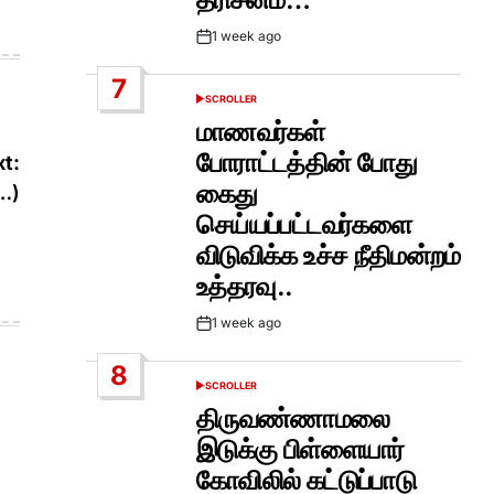
1 week ago
Post
Date
7
SCROLLER
POSTED
IN
மாணவர்கள்
போராட்டத்தின் போது
t:
கைது
…)
செய்யப்பட்டவர்களை
விடுவிக்க உச்ச நீதிமன்றம்
உத்தரவு..
1 week ago
Post
Date
8
SCROLLER
POSTED
IN
திருவண்ணாமலை
இடுக்கு பிள்ளையார்
கோவிலில் கட்டுப்பாடு