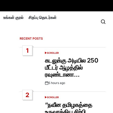
உங்கள் குரல்
சிறப்பு தொடர்கள்
RECENT POSTS
1
SCROLLER
POSTED
IN
கடலுக்கு அடியில 250
மீட்டர் ஆழத்தில்
ரவுண்டானா…
5 hours ago
Post
Date
2
SCROLLER
POSTED
IN
“நவீன தமிழகத்தை
உருவாக்கிய சிற்பி