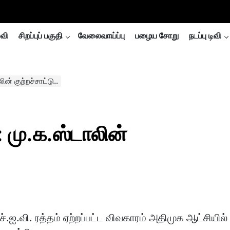
்வி
சிறப்புப் பகுதி
வேலைவாய்ப்பு
பழைய சோறு
நடப்பு டிவி
ின் குற்றச்சாட்டு..
: மு.க.ஸ்டாலின்
.ஐ.வி. ரத்தம் ஏற்றப்பட்ட விவகாரம் அதிமுக ஆட்சியில்