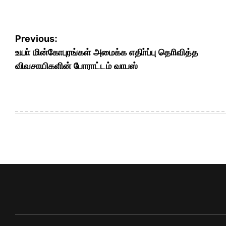
Post
Previous:
navigation
உயா் மின்கோபுரங்கள் அமைக்க எதிா்ப்பு தொிவித்த
விவசாயிகளின் போராட்டம் வாபஸ்