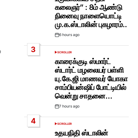
கலைஞர்” : 8ம் ஆண்டு
நினைவு நாளையொட்டி
மு.க.ஸ்டாலின் புகழாரம்..
6 hours ago
Post
Date
3
்
SCROLLER
POSTED
IN
காரைக்குடி ஸ்மார்ட்
ஸ்டார்ட் மழலையர் பள்ளி
யு.கே.ஜி மாணவர் யோகா
சாம்பியன்ஷிப் போட்டியில்
வென்று சாதனை…
7 hours ago
Post
Date
4
SCROLLER
POSTED
IN
உதயநிதி ஸ்டாலின்