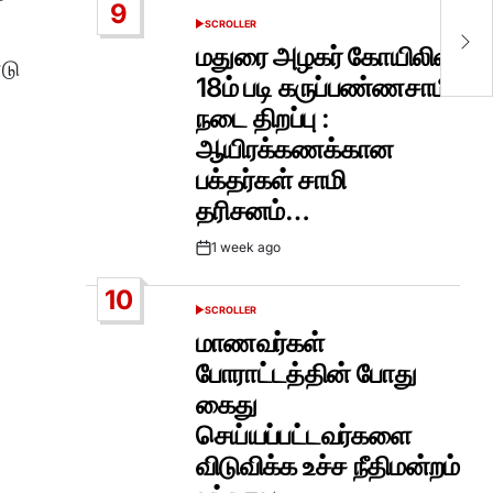
9
வங
SCROLLER
POSTED
வா
IN
மதுரை அழகர் கோயிலின்
டு
18ம் படி கருப்பண்ணசாமி
நடை திறப்பு :
ஆயிரக்கணக்கான
பக்தர்கள் சாமி
தரிசனம்…
1 week ago
Post
Date
10
SCROLLER
POSTED
IN
மாணவர்கள்
போராட்டத்தின் போது
கைது
செய்யப்பட்டவர்களை
விடுவிக்க உச்ச நீதிமன்றம்