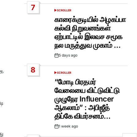
Date
7
SCROLLER
POSTED
IN
காரைக்குடியில் அழகப்பா
கல்வி நிறுவனங்கள்
ஏற்பாட்டில் இலவச சமூக
நல மருத்துவ முகாம் …
5 days ago
Post
Date
8
்க
SCROLLER
POSTED
IN
“மோடி பிரதமர்
வேலையை விட்டுவிட்டு
முழுநேர Influencer
டி
ஆகலாம்” : அபிஜீத்
திப்கே விமர்சனம்…
1 week ago
Post
து
Date