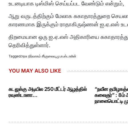
உடனடியாக டிஸ்மிஸ் செய்யப்பட வேண்டும் என்றும்,
ஆறு வருடத்திற்கும் மேலாக சுகாதாரத்துறை செயல
காரணமாக இருக்கும் ராதாகிருஷ்ணன் ஐ.ஏ.எஸ் உடனட
திறமையான ஒரு ஐ.ஏ.எஸ் அதிகாரியை சுகாதாரத்துற
தெரிவித்துள்ளார்.
Tagged
அரசு நிர்வாகம் சீர்குலைவு
,
மு.க.ஸ்டாலின்
YOU MAY ALSO LIKE
கடலுக்கு அடியில 250 மீட்டர் ஆழத்தில்
“நவீன தமிழகத்த
ரவுண்டானா…
கலைஞர்” : 8ம்
நாளையொட்டி மு.