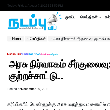
Skip
Today: Friday, August 7 2026
5
:
59
:
00
PM
to
content
முகப்பு
செய்திகள்
கல
nadappu.com
Home
செய்திகள்
அரசு நிர்வாகம் சீர்குலைவு: மு.க.ஸ்டால
SCROLLER
SLIDER
TOP NEWS
செய்திகள்
தமிழகம்
POSTED
IN
அரசு நிர்வாகம் சீர்குலைவு
குற்றச்சாட்டு..
Posted on
December 30, 2018
கர்ப்பிணிப் பெண்ணுக்கு அரசு மருத்துவமனையில் எச்