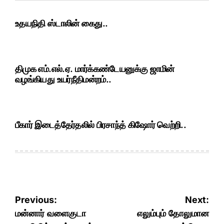
உதயநிதி ஸ்டாலின் கைது..
திமுக எம்.எல்.ஏ. மார்க்கண்டேயனுக்கு ஜாமின்
வழங்கியது உயர்நீதிமன்றம்..
பீகார் இடைத்தேர்தலில் பிரசாந்த் கிஷோர் வெற்றி..
Post
Previous:
Next:
navigation
மன்னார் வளைகுடா
எலும்பும் தோலுமான