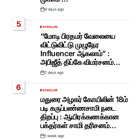
4 days ago
Post
Date
5
SCROLLER
POSTED
IN
“மோடி பிரதமர் வேலையை
விட்டுவிட்டு முழுநேர
Influencer ஆகலாம்” :
அபிஜீத் திப்கே விமர்சனம்…
7 days ago
Post
Date
6
SCROLLER
POSTED
IN
மதுரை அழகர் கோயிலின் 18ம்
படி கருப்பண்ணசாமி நடை
திறப்பு : ஆயிரக்கணக்கான
பக்தர்கள் சாமி தரிசனம்…
1 week ago
Post