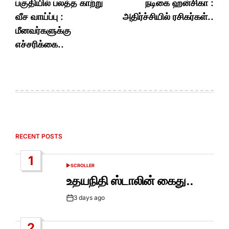
பகுதியில் பலத்த காற்று
நடிகை ஹன்சிகா :
வீச வாய்ப்பு :
அதிர்ச்சியில் ரசிகர்கள்..
மீனவர்களுக்கு
எச்சரிக்கை..
RECENT POSTS
1
SCROLLER
POSTED
IN
உதயநிதி ஸ்டாலின் கைது..
3 days ago
Post
Date
2