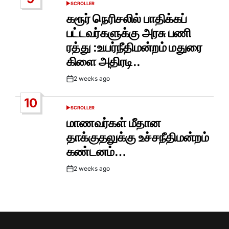
SCROLLER
POSTED
IN
கரூர் நெரிசலில் பாதிக்கப்
பட்டவர்களுக்கு அரசு பணி
ரத்து :உயர்நீதிமன்றம் மதுரை
கிளை அதிரடி..
2 weeks ago
Post
Date
10
SCROLLER
POSTED
IN
மாணவர்கள் மீதான
தாக்குதலுக்கு உச்சநீதிமன்றம்
கண்டனம்…
2 weeks ago
Post
Date