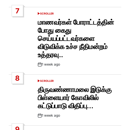
Date
7
SCROLLER
POSTED
IN
மாணவர்கள் போராட்டத்தின்
போது கைது
செய்யப்பட்டவர்களை
விடுவிக்க உச்ச நீதிமன்றம்
உத்தரவு..
1 week ago
Post
Date
8
SCROLLER
POSTED
IN
திருவண்ணாமலை இடுக்கு
பிள்ளையார் கோவிலில்
கட்டுப்பாடு விதிப்பு…
1 week ago
Post
Date
9