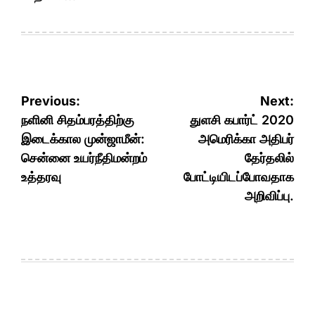
Post
Previous:
Next:
navigation
நளினி சிதம்பரத்திற்கு
துளசி கபார்ட் 2020
இடைக்கால முன்ஜாமீன்:
அமெரிக்கா அதிபர்
சென்னை உயர்நீதிமன்றம்
தேர்தலில்
உத்தரவு
போட்டியிடப்போவதாக
அறிவிப்பு.