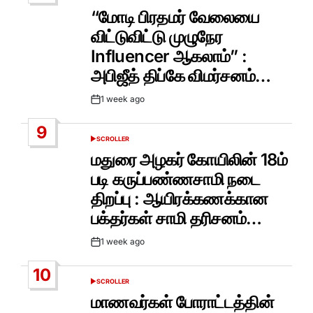
IN
“மோடி பிரதமர் வேலையை
விட்டுவிட்டு முழுநேர
Influencer ஆகலாம்” :
அபிஜீத் திப்கே விமர்சனம்…
1 week ago
Post
Date
9
SCROLLER
POSTED
IN
மதுரை அழகர் கோயிலின் 18ம்
படி கருப்பண்ணசாமி நடை
திறப்பு : ஆயிரக்கணக்கான
பக்தர்கள் சாமி தரிசனம்…
1 week ago
Post
Date
10
SCROLLER
POSTED
IN
மாணவர்கள் போராட்டத்தின்