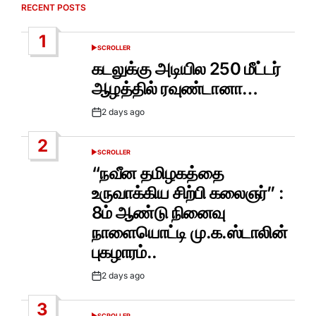
RECENT POSTS
1
SCROLLER
POSTED
IN
கடலுக்கு அடியில 250 மீட்டர்
ஆழத்தில் ரவுண்டானா…
2 days ago
Post
Date
2
SCROLLER
POSTED
IN
“நவீன தமிழகத்தை
உருவாக்கிய சிற்பி கலைஞர்” :
8ம் ஆண்டு நினைவு
நாளையொட்டி மு.க.ஸ்டாலின்
புகழாரம்..
2 days ago
Post
Date
3
SCROLLER