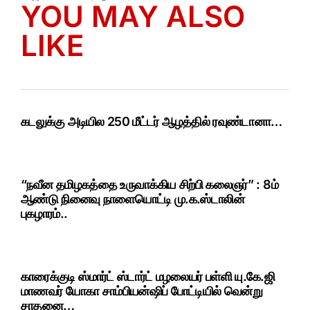
YOU MAY ALSO
LIKE
கடலுக்கு அடியில 250 மீட்டர் ஆழத்தில் ரவுண்டானா…
“நவீன தமிழகத்தை உருவாக்கிய சிற்பி கலைஞர்” : 8ம்
ஆண்டு நினைவு நாளையொட்டி மு.க.ஸ்டாலின்
புகழாரம்..
காரைக்குடி ஸ்மார்ட் ஸ்டார்ட் மழலையர் பள்ளி யு.கே.ஜி
மாணவர் யோகா சாம்பியன்ஷிப் போட்டியில் வென்று
சாதனை…