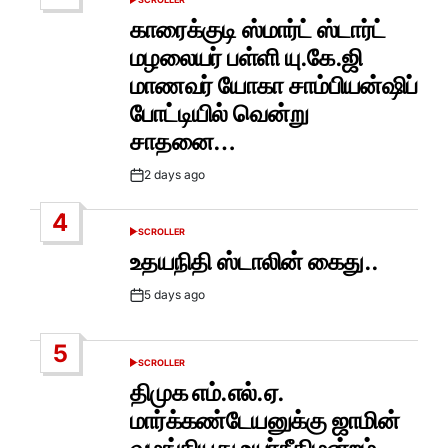
POSTED
IN
காரைக்குடி ஸ்மார்ட் ஸ்டார்ட்
மழலையர் பள்ளி யு.கே.ஜி
மாணவர் யோகா சாம்பியன்ஷிப்
போட்டியில் வென்று
சாதனை…
2 days ago
Post
Date
4
SCROLLER
POSTED
IN
உதயநிதி ஸ்டாலின் கைது..
5 days ago
Post
Date
5
SCROLLER
POSTED
IN
திமுக எம்.எல்.ஏ.
மார்க்கண்டேயனுக்கு ஜாமின்