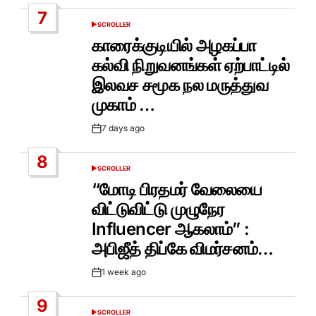
Date
7
SCROLLER
POSTED
IN
காரைக்குடியில் அழகப்பா
கல்வி நிறுவனங்கள் ஏற்பாட்டில்
இலவச சமூக நல மருத்துவ
முகாம் …
7 days ago
Post
Date
8
SCROLLER
POSTED
IN
“மோடி பிரதமர் வேலையை
விட்டுவிட்டு முழுநேர
Influencer ஆகலாம்” :
அபிஜீத் திப்கே விமர்சனம்…
1 week ago
Post
Date
9
SCROLLER
POSTED