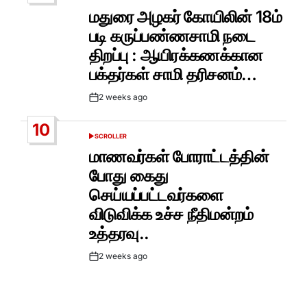
IN
மதுரை அழகர் கோயிலின் 18ம்
படி கருப்பண்ணசாமி நடை
திறப்பு : ஆயிரக்கணக்கான
பக்தர்கள் சாமி தரிசனம்…
2 weeks ago
Post
Date
10
SCROLLER
POSTED
IN
மாணவர்கள் போராட்டத்தின்
போது கைது
செய்யப்பட்டவர்களை
விடுவிக்க உச்ச நீதிமன்றம்
உத்தரவு..
2 weeks ago
Post
Date