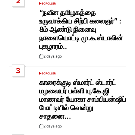
2
SCROLLER
POSTED
IN
“நவீன தமிழகத்தை
உருவாக்கிய சிற்பி கலைஞர்” :
8ம் ஆண்டு நினைவு
நாளையொட்டி மு.க.ஸ்டாலின்
புகழாரம்..
2 days ago
Post
Date
3
SCROLLER
POSTED
IN
காரைக்குடி ஸ்மார்ட் ஸ்டார்ட்
மழலையர் பள்ளி யு.கே.ஜி
மாணவர் யோகா சாம்பியன்ஷிப்
போட்டியில் வென்று
சாதனை…
2 days ago
Post
Date