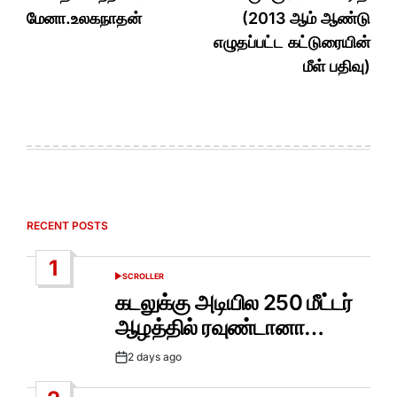
மேனா.உலகநாதன்
(2013 ஆம் ஆண்டு
எழுதப்பட்ட கட்டுரையின்
மீள் பதிவு)
RECENT POSTS
1
SCROLLER
POSTED
IN
கடலுக்கு அடியில 250 மீட்டர்
ஆழத்தில் ரவுண்டானா…
2 days ago
Post
Date