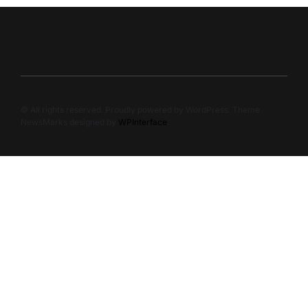
© All rights reserved. Proudly powered by WordPress. Theme
NewsMarks designed by
WPInterface
.