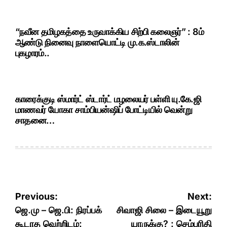
“நவீன தமிழகத்தை உருவாக்கிய சிற்பி கலைஞர்” : 8ம்
ஆண்டு நினைவு நாளையொட்டி மு.க.ஸ்டாலின்
புகழாரம்..
காரைக்குடி ஸ்மார்ட் ஸ்டார்ட் மழலையர் பள்ளி யு.கே.ஜி
மாணவர் யோகா சாம்பியன்ஷிப் போட்டியில் வென்று
சாதனை…
Post
Previous:
Next:
navigation
ஜெ.மு – ஜெ.பி: நிரப்பக்
சிவாஜி சிலை – இடையூறு
கூடாத வெற்றிடம்:
யாருக்கு? : செம்பரிதி