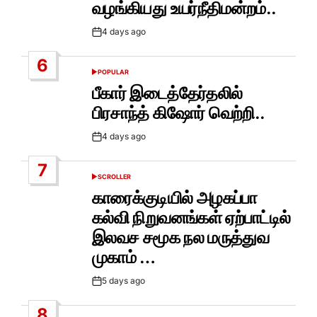
வழங்கியது உயர்நீதிமன்றம்..
4 days ago
Post
Date
6
POPULAR
POSTED
IN
பீகார் இடைத்தேர்தலில்
பிரசாந்த் கிஷோர் வெற்றி..
4 days ago
Post
Date
7
SCROLLER
POSTED
IN
காரைக்குடியில் அழகப்பா
கல்வி நிறுவனங்கள் ஏற்பாட்டில்
இலவச சமூக நல மருத்துவ
முகாம் …
5 days ago
Post
Date
8