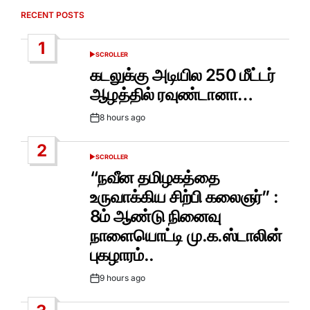
RECENT POSTS
1
SCROLLER
POSTED
IN
கடலுக்கு அடியில 250 மீட்டர்
ஆழத்தில் ரவுண்டானா…
8 hours ago
Post
Date
2
SCROLLER
POSTED
IN
“நவீன தமிழகத்தை
உருவாக்கிய சிற்பி கலைஞர்” :
8ம் ஆண்டு நினைவு
நாளையொட்டி மு.க.ஸ்டாலின்
புகழாரம்..
9 hours ago
Post
Date