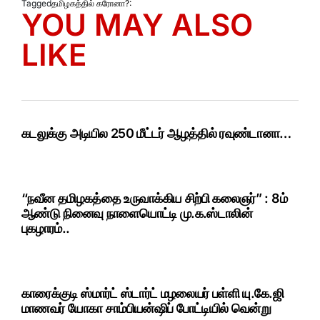
Tagged
தமிழகத்தில் கரோனா?:
YOU MAY ALSO
LIKE
கடலுக்கு அடியில 250 மீட்டர் ஆழத்தில் ரவுண்டானா…
“நவீன தமிழகத்தை உருவாக்கிய சிற்பி கலைஞர்” : 8ம்
ஆண்டு நினைவு நாளையொட்டி மு.க.ஸ்டாலின்
புகழாரம்..
காரைக்குடி ஸ்மார்ட் ஸ்டார்ட் மழலையர் பள்ளி யு.கே.ஜி
மாணவர் யோகா சாம்பியன்ஷிப் போட்டியில் வென்று