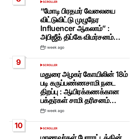
SCROLLER
POSTED
IN
“மோடி பிரதமர் வேலையை
விட்டுவிட்டு முழுநேர
Influencer ஆகலாம்” :
அபிஜீத் திப்கே விமர்சனம்…
1 week ago
Post
Date
9
SCROLLER
POSTED
IN
மதுரை அழகர் கோயிலின் 18ம்
படி கருப்பண்ணசாமி நடை
திறப்பு : ஆயிரக்கணக்கான
பக்தர்கள் சாமி தரிசனம்…
1 week ago
Post
Date
10
SCROLLER
POSTED
IN
மாணவர்கள் போராட்டத்தின்