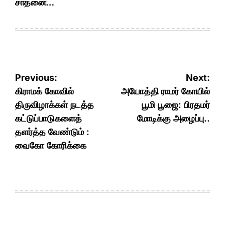
சாதனை…
Post
Previous:
Next:
navigation
கிராமக் கோவில்
அயோத்தி ராமர் கோயில்
திருவிழாக்கள் நடத்த
பூமி பூஜை: பிரதமர்
கட்டுப்பாடுகளைத்
மோடிக்கு அழைப்பு..
தளர்த்த வேண்டும் :
வைகோ கோரிக்கை