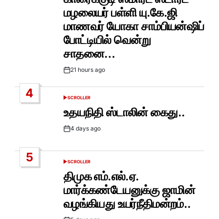
மழலையர் பள்ளி யு.கே.ஜி
மாணவர் யோகா சாம்பியன்ஷிப்
போட்டியில் வென்று
சாதனை…
21 hours ago
Post
Date
4
SCROLLER
POSTED
IN
உதயநிதி ஸ்டாலின் கைது..
4 days ago
Post
Date
5
SCROLLER
POSTED
IN
திமுக எம்.எல்.ஏ.
மார்க்கண்டேயனுக்கு ஜாமின்
வழங்கியது உயர்நீதிமன்றம்..