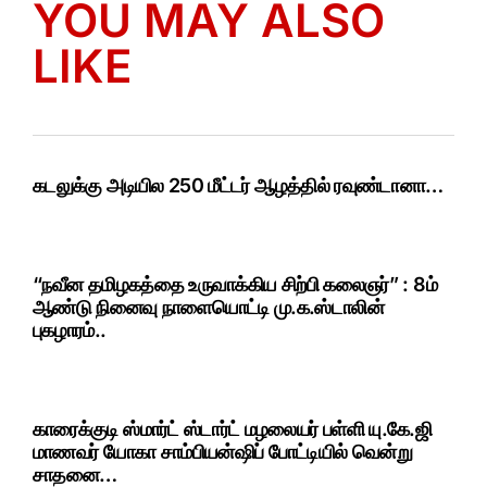
YOU MAY ALSO
LIKE
கடலுக்கு அடியில 250 மீட்டர் ஆழத்தில் ரவுண்டானா…
“நவீன தமிழகத்தை உருவாக்கிய சிற்பி கலைஞர்” : 8ம்
ஆண்டு நினைவு நாளையொட்டி மு.க.ஸ்டாலின்
புகழாரம்..
காரைக்குடி ஸ்மார்ட் ஸ்டார்ட் மழலையர் பள்ளி யு.கே.ஜி
மாணவர் யோகா சாம்பியன்ஷிப் போட்டியில் வென்று
சாதனை…