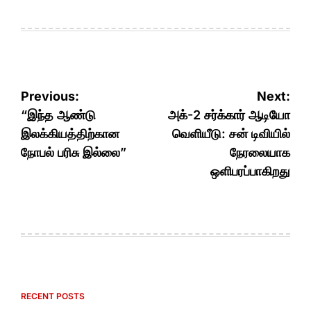
Post
Previous:
Next:
navigation
“இந்த ஆண்டு
அக்-2 சர்க்கார் ஆடியோ
இலக்கியத்திற்கான
வெளியீடு: சன் டிவியில்
நோபல் பரிசு இல்லை”
நேரலையாக
ஒளிபரப்பாகிறது
RECENT POSTS