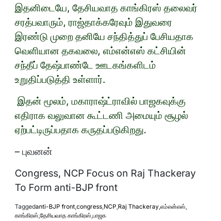
இதனிடையே, தேசியவாத காங்கிரஸ் தலைவர்
சரத்பவாரும், ராஜ்தாக்கரேவும் இதுவரை
இரண்டு முறை தனியே சந்தித்துப் பேசியதாக
வெளியான தகவலை, எம்என்எஸ் கட்சியின்
சந்தீப் தேஷ்பாண்டே ஊடகங்களிடம்
உறுதிப்படுத்தி உள்ளார்.
இதன் மூலம், மகாராஷ்ட்ராவில் பாஜகவுக்கு
எதிராக வலுவான கூட்டணி அமையும் சூழல்
ஏற்பட்டிருப்பதாக கருதப்படுகிறது.
– புவனன்
Congress, NCP Focus on Raj Thackeray
To Form anti-BJP front
Tagged
anti-BJP front
,
congress
,
NCP
,
Raj Thackeray
,
எம்என்எஸ்
,
காங்கிரஸ்
,
தேசியவாத காங்கிரஸ்
,
பாஜக