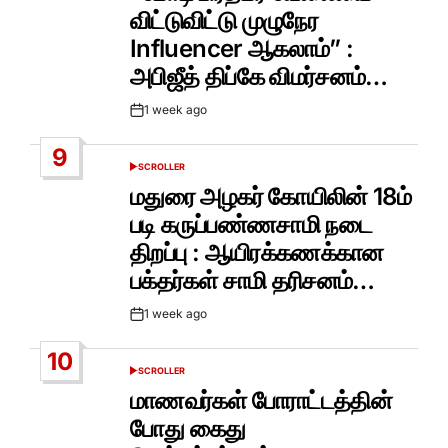
விட்டுவிட்டு முழுநேர
Influencer ஆகலாம்” :
அபிஜீத் திப்கே விமர்சனம்…
1 week ago
Post
Date
9
SCROLLER
POSTED
IN
மதுரை அழகர் கோயிலின் 18ம்
படி கருப்பண்ணசாமி நடை
திறப்பு : ஆயிரக்கணக்கான
பக்தர்கள் சாமி தரிசனம்…
1 week ago
Post
Date
10
SCROLLER
POSTED
IN
மாணவர்கள் போராட்டத்தின்
போது கைது