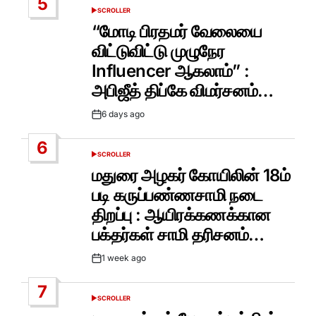
5
SCROLLER
POSTED
IN
“மோடி பிரதமர் வேலையை
விட்டுவிட்டு முழுநேர
Influencer ஆகலாம்” :
அபிஜீத் திப்கே விமர்சனம்…
6 days ago
Post
Date
6
SCROLLER
POSTED
IN
மதுரை அழகர் கோயிலின் 18ம்
படி கருப்பண்ணசாமி நடை
திறப்பு : ஆயிரக்கணக்கான
பக்தர்கள் சாமி தரிசனம்…
1 week ago
Post
Date
7
SCROLLER
POSTED
IN