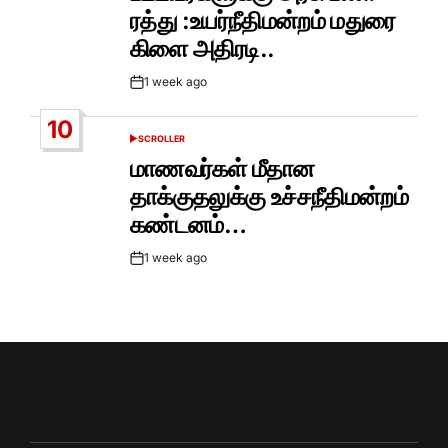
ரத்து :உயர்நீதிமன்றம் மதுரை
கிளை அதிரடி..
1 week ago
Post
Date
10
SCROLLER
POSTED
IN
மாணவர்கள் மீதான
தாக்குதலுக்கு உச்சநீதிமன்றம்
கண்டனம்…
1 week ago
Post
Date