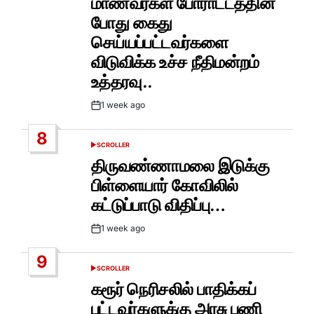
மாணவர்கள் போராட்டத்தின்
போது கைது
செய்யப்பட்டவர்களை
விடுவிக்க உச்ச நீதிமன்றம்
உத்தரவு..
1 week ago
Post
Date
8
SCROLLER
POSTED
IN
திருவண்ணாமலை இடுக்கு
பிள்ளையார் கோவிலில்
கட்டுப்பாடு விதிப்பு…
1 week ago
Post
Date
9
SCROLLER
POSTED
IN
கரூர் நெரிசலில் பாதிக்கப்
பட்டவர்களுக்கு அரசு பணி