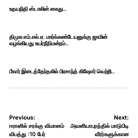
உதயநிதி ஸ்டாலின் கைது..
திமுக எம்.எல்.ஏ. மார்க்கண்டேயனுக்கு ஜாமின்
வழங்கியது உயர்நீதிமன்றம்..
பீகார் இடைத்தேர்தலில் பிரசாந்த் கிஷோர் வெற்றி..
Post
Previous:
Next:
navigation
ஈரானில் சரக்கு விமானம்
அவனியாபுரத்தில் மாடுபிடி
விபத்து :10 பேர்
வீரர்களுக்கான