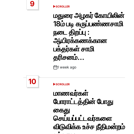
9
SCROLLER
POSTED
IN
மதுரை அழகர் கோயிலின்
18ம் படி கருப்பண்ணசாமி
நடை திறப்பு :
ஆயிரக்கணக்கான
பக்தர்கள் சாமி
தரிசனம்…
1 week ago
Post
Date
10
SCROLLER
POSTED
IN
மாணவர்கள்
போராட்டத்தின் போது
கைது
செய்யப்பட்டவர்களை
விடுவிக்க உச்ச நீதிமன்றம்