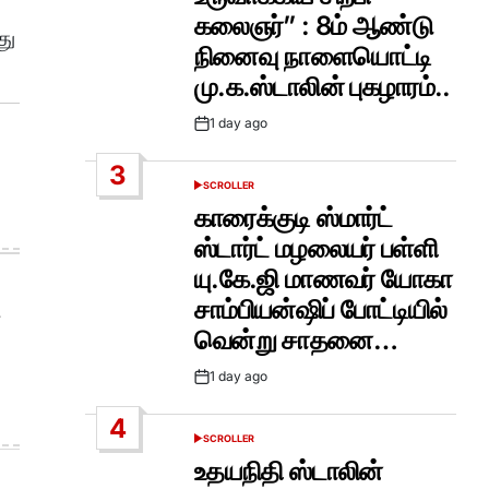
கலைஞர்” : 8ம் ஆண்டு
து
நினைவு நாளையொட்டி
மு.க.ஸ்டாலின் புகழாரம்..
1 day ago
Post
Date
3
SCROLLER
POSTED
IN
காரைக்குடி ஸ்மார்ட்
ஸ்டார்ட் மழலையர் பள்ளி
யு.கே.ஜி மாணவர் யோகா
சாம்பியன்ஷிப் போட்டியில்
வென்று சாதனை…
1 day ago
Post
Date
4
SCROLLER
POSTED
IN
உதயநிதி ஸ்டாலின்