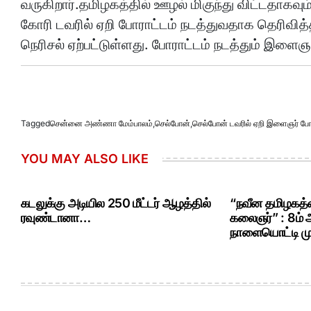
வருகிறார்.தமிழகத்தில் ஊழல் மிகுந்து விட்டதாகவ
கோரி டவரில் ஏறி போராட்டம் நடத்துவதாக தெரிவி
நெரிசல் ஏற்பட்டுள்ளது. போராட்டம் நடத்தும் இளைஞ
Tagged
சென்னை அண்ணா மேம்பாலம்
,
செல்போன்
,
செல்போன் டவரில் ஏறி இளைஞர் போர
YOU MAY ALSO LIKE
கடலுக்கு அடியில 250 மீட்டர் ஆழத்தில்
“நவீன தமிழகத்த
ரவுண்டானா…
கலைஞர்” : 8ம்
நாளையொட்டி மு.