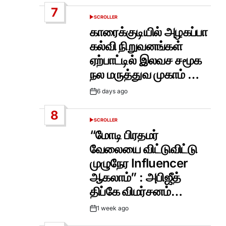
Date
7
SCROLLER
POSTED
IN
காரைக்குடியில் அழகப்பா
கல்வி நிறுவனங்கள்
ஏற்பாட்டில் இலவச சமூக
நல மருத்துவ முகாம் …
6 days ago
Post
Date
8
SCROLLER
POSTED
IN
“மோடி பிரதமர்
வேலையை விட்டுவிட்டு
முழுநேர Influencer
ஆகலாம்” : அபிஜீத்
திப்கே விமர்சனம்…
1 week ago
Post
Date