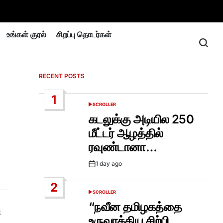
உங்கள் குரல்
சிறப்பு தொடர்கள்
RECENT POSTS
1
SCROLLER
POSTED
IN
கடலுக்கு அடியில 250
மீட்டர் ஆழத்தில்
ரவுண்டானா…
1 day ago
Post
Date
2
SCROLLER
POSTED
IN
“நவீன தமிழகத்தை
ி
உருவாக்கிய சிற்பி