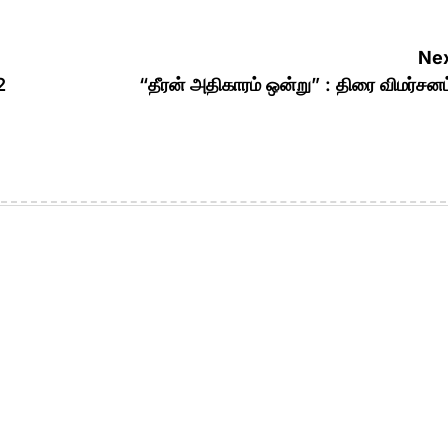
Nex
2
“தீரன் அதிகாரம் ஒன்று” : திரை விமர்சனம