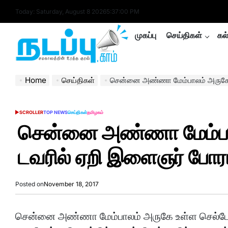
Skip
Today: Saturday, August 8 2026
5
:
37
:
00
PM
to
content
முகப்பு
செய்திகள்
கல
nadappu.com
Home
செய்திகள்
சென்னை அண்ணா மேம்பாலம் அருகே செல்போ
SCROLLER
TOP NEWS
செய்திகள்
தமிழகம்
POSTED
IN
சென்னை அண்ணா மேம்பா
டவரில் ஏறி இளைஞர் போரா
Posted on
November 18, 2017
சென்னை அண்ணா மேம்பாலம் அருகே உள்ள செல்போன் ட