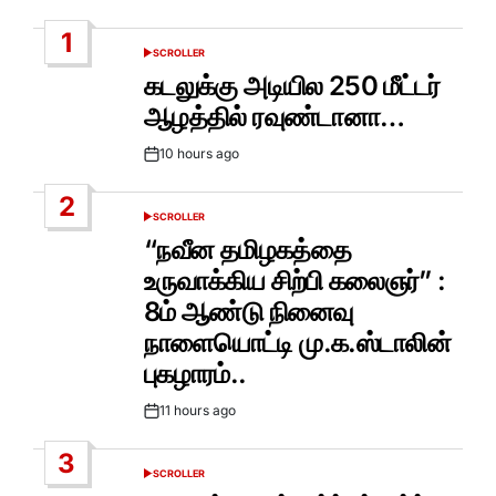
1
SCROLLER
POSTED
IN
கடலுக்கு அடியில 250 மீட்டர்
ஆழத்தில் ரவுண்டானா…
10 hours ago
Post
Date
2
SCROLLER
POSTED
IN
“நவீன தமிழகத்தை
உருவாக்கிய சிற்பி கலைஞர்” :
8ம் ஆண்டு நினைவு
நாளையொட்டி மு.க.ஸ்டாலின்
புகழாரம்..
11 hours ago
Post
Date
3
SCROLLER
POSTED
IN