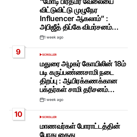
“மோடி பிரதமர் வேலையை
விட்டுவிட்டு முழுநேர
Influencer ஆகலாம்” :
அபிஜீத் திப்கே விமர்சனம்…
1 week ago
Post
Date
9
SCROLLER
POSTED
IN
மதுரை அழகர் கோயிலின் 18ம்
படி கருப்பண்ணசாமி நடை
திறப்பு : ஆயிரக்கணக்கான
பக்தர்கள் சாமி தரிசனம்…
1 week ago
Post
Date
10
SCROLLER
POSTED
IN
மாணவர்கள் போராட்டத்தின்
போது கைது