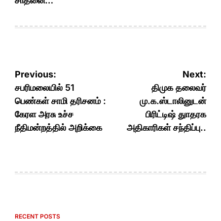
சாதனை…
Post
Previous:
Next:
navigation
சபரிமலையில் 51
திமுக தலைவர்
பெண்கள் சாமி தரிசனம் :
மு.க.ஸ்டாலினுடன்
கேரள அரசு உச்ச
பிரிட்டிஷ் துாதரக
நீதிமன்றத்தில் அறிக்கை
அதிகாரிகள் சந்திப்பு..
RECENT POSTS