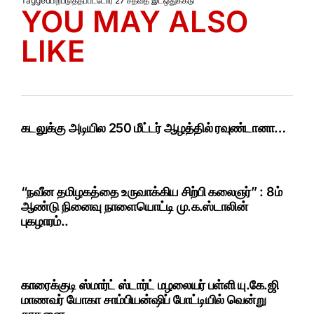
Tagged
பிற்படுத்தப்பட்டோர் 27 சதவீத இடஒதுக்கீடு
YOU MAY ALSO
LIKE
கடலுக்கு அடியில 250 மீட்டர் ஆழத்தில் ரவுண்டானா…
“நவீன தமிழகத்தை உருவாக்கிய சிற்பி கலைஞர்” : 8ம்
ஆண்டு நினைவு நாளையொட்டி மு.க.ஸ்டாலின்
புகழாரம்..
காரைக்குடி ஸ்மார்ட் ஸ்டார்ட் மழலையர் பள்ளி யு.கே.ஜி
மாணவர் யோகா சாம்பியன்ஷிப் போட்டியில் வென்று