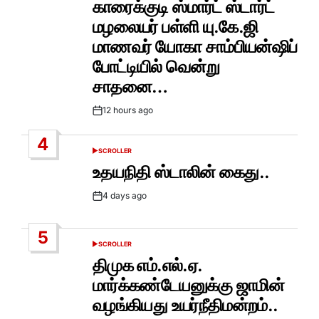
காரைக்குடி ஸ்மார்ட் ஸ்டார்ட்
மழலையர் பள்ளி யு.கே.ஜி
மாணவர் யோகா சாம்பியன்ஷிப்
போட்டியில் வென்று
சாதனை…
12 hours ago
Post
Date
4
SCROLLER
POSTED
IN
உதயநிதி ஸ்டாலின் கைது..
4 days ago
Post
Date
5
SCROLLER
POSTED
IN
திமுக எம்.எல்.ஏ.
மார்க்கண்டேயனுக்கு ஜாமின்
வழங்கியது உயர்நீதிமன்றம்..