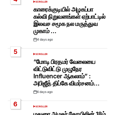
SCROLLER
POSTED
IN
காரைக்குடியில் அழகப்பா
கல்வி நிறுவனங்கள் ஏற்பாட்டில்
இலவச சமூக நல மருத்துவ
முகாம் …
4 days ago
Post
Date
5
SCROLLER
POSTED
IN
“மோடி பிரதமர் வேலையை
விட்டுவிட்டு முழுநேர
Influencer ஆகலாம்” :
அபிஜீத் திப்கே விமர்சனம்…
6 days ago
Post
Date
6
SCROLLER
POSTED
IN
மதுரை அழகர் கோயிலின் 18ம்