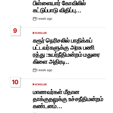
பிள்ளையார் கோவிலில்
கட்டுப்பாடு விதிப்பு…
1 week ago
Post
Date
9
SCROLLER
POSTED
IN
கரூர் நெரிசலில் பாதிக்கப்
பட்டவர்களுக்கு அரசு பணி
ரத்து :உயர்நீதிமன்றம் மதுரை
கிளை அதிரடி..
1 week ago
Post
Date
10
SCROLLER
POSTED
IN
மாணவர்கள் மீதான
தாக்குதலுக்கு உச்சநீதிமன்றம்
கண்டனம்…