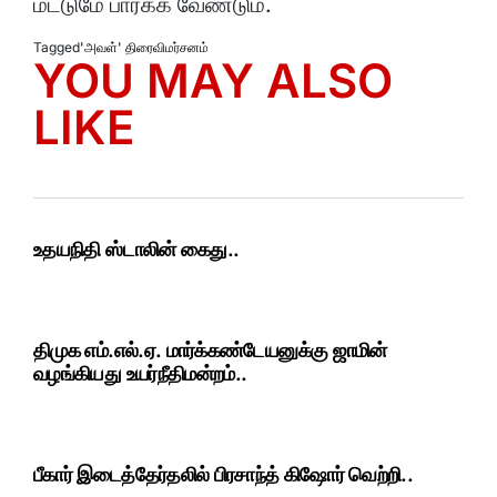
மட்டுமே பார்க்க வேண்டும்.
Tagged
'அவள்' திரைவிமர்சனம்
YOU MAY ALSO
LIKE
உதயநிதி ஸ்டாலின் கைது..
திமுக எம்.எல்.ஏ. மார்க்கண்டேயனுக்கு ஜாமின்
வழங்கியது உயர்நீதிமன்றம்..
பீகார் இடைத்தேர்தலில் பிரசாந்த் கிஷோர் வெற்றி..