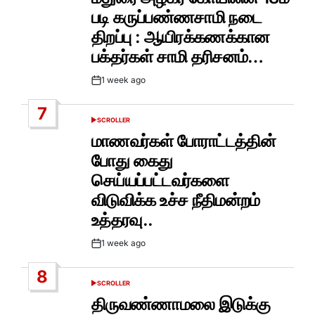
படி கருப்பண்ணசாமி நடை
திறப்பு : ஆயிரக்கணக்கான
பக்தர்கள் சாமி தரிசனம்…
1 week ago
Post
Date
7
SCROLLER
POSTED
IN
மாணவர்கள் போராட்டத்தின்
போது கைது
செய்யப்பட்டவர்களை
விடுவிக்க உச்ச நீதிமன்றம்
உத்தரவு..
1 week ago
Post
Date
8
SCROLLER
POSTED
IN
திருவண்ணாமலை இடுக்கு