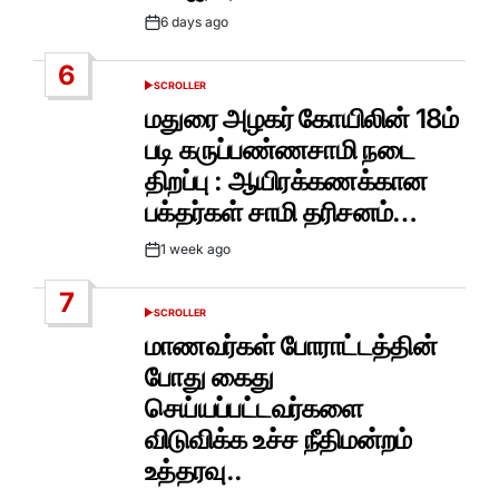
6 days ago
Post
Date
6
SCROLLER
POSTED
IN
மதுரை அழகர் கோயிலின் 18ம்
படி கருப்பண்ணசாமி நடை
திறப்பு : ஆயிரக்கணக்கான
பக்தர்கள் சாமி தரிசனம்…
1 week ago
Post
Date
7
SCROLLER
POSTED
IN
மாணவர்கள் போராட்டத்தின்
போது கைது
செய்யப்பட்டவர்களை
விடுவிக்க உச்ச நீதிமன்றம்
உத்தரவு..