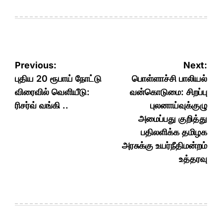
Post
Previous:
Next:
navigation
புதிய 20 ரூபாய் நோட்டு
பொள்ளாச்சி பாலியல்
விரைவில் வெளியீடு:
வன்கொடுமை: சிறப்பு
ரிசர்வ் வங்கி ..
புலனாய்வுக்குழு
அமைப்பது குறித்து
பதிலளிக்க தமிழக
அரசுக்கு உயர்நீதிமன்றம்
உத்தரவு