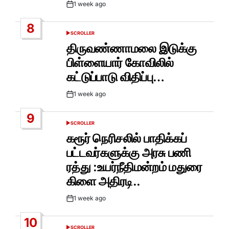
1 week ago
Post
Date
8
SCROLLER
POSTED
IN
திருவண்ணாமலை இடுக்கு
பிள்ளையார் கோவிலில்
கட்டுப்பாடு விதிப்பு…
1 week ago
Post
Date
9
SCROLLER
POSTED
IN
கரூர் நெரிசலில் பாதிக்கப்
பட்டவர்களுக்கு அரசு பணி
ரத்து :உயர்நீதிமன்றம் மதுரை
கிளை அதிரடி..
1 week ago
Post
Date
10
SCROLLER