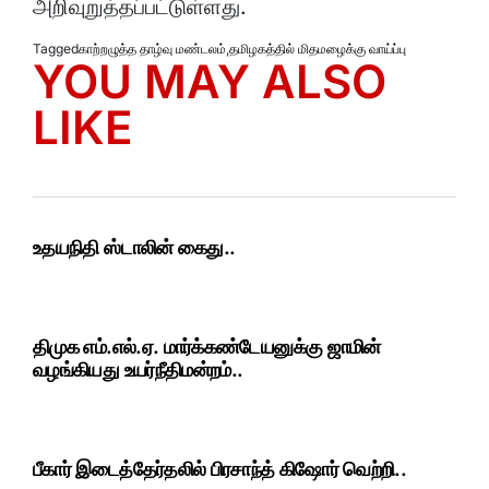
அறிவுறுத்தப்பட்டுள்ளது.
Tagged
காற்றழுத்த தாழ்வு மண்டலம்
,
தமிழகத்தில் மிதமழைக்கு வாய்ப்பு
YOU MAY ALSO
LIKE
உதயநிதி ஸ்டாலின் கைது..
திமுக எம்.எல்.ஏ. மார்க்கண்டேயனுக்கு ஜாமின்
வழங்கியது உயர்நீதிமன்றம்..
பீகார் இடைத்தேர்தலில் பிரசாந்த் கிஷோர் வெற்றி..