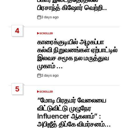
பிரசாந்த் கிஷோர் வெற்றி..
3 days ago
Post
Date
4
SCROLLER
POSTED
IN
காரைக்குடியில் அழகப்பா
கல்வி நிறுவனங்கள் ஏற்பாட்டில்
இலவச சமூக நல மருத்துவ
முகாம் …
3 days ago
Post
Date
5
SCROLLER
POSTED
IN
“மோடி பிரதமர் வேலையை
விட்டுவிட்டு முழுநேர
Influencer ஆகலாம்” :
அபிஜீத் திப்கே விமர்சனம்…