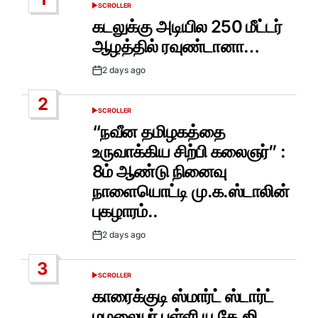
SCROLLER
POSTED
IN
கடலுக்கு அடியில 250 மீட்டர்
ஆழத்தில் ரவுண்டானா…
2 days ago
Post
Date
2
SCROLLER
POSTED
IN
“நவீன தமிழகத்தை
உருவாக்கிய சிற்பி கலைஞர்” :
8ம் ஆண்டு நினைவு
நாளையொட்டி மு.க.ஸ்டாலின்
புகழாரம்..
2 days ago
Post
Date
3
SCROLLER
POSTED
IN
காரைக்குடி ஸ்மார்ட் ஸ்டார்ட்
மழலையர் பள்ளி யு.கே.ஜி