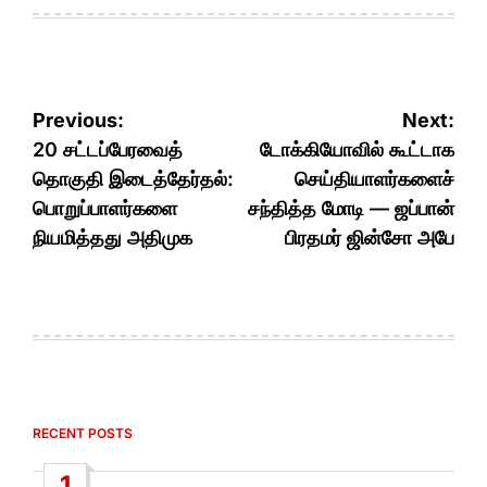
Post
Previous:
Next:
navigation
20 சட்டப்பேரவைத்
டோக்கியோவில் கூட்டாக
தொகுதி இடைத்தேர்தல்:
செய்தியாளர்களைச்
பொறுப்பாளர்களை
சந்தித்த மோடி — ஜப்பான்
நியமித்தது அதிமுக
பிரதமர் ஜின்சோ அபே
RECENT POSTS
1