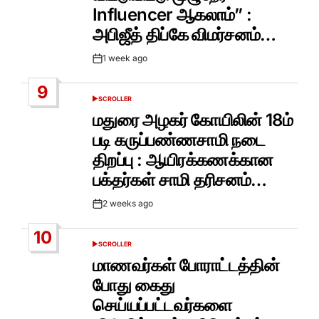
Influencer ஆகலாம்” :
அபிஜீத் திப்கே விமர்சனம்…
1 week ago
Post
Date
9
SCROLLER
POSTED
IN
மதுரை அழகர் கோயிலின் 18ம்
படி கருப்பண்ணசாமி நடை
திறப்பு : ஆயிரக்கணக்கான
பக்தர்கள் சாமி தரிசனம்…
2 weeks ago
Post
Date
10
SCROLLER
POSTED
IN
மாணவர்கள் போராட்டத்தின்
போது கைது
செய்யப்பட்டவர்களை