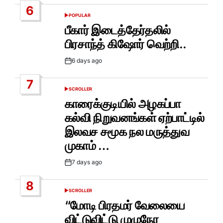
6
POPULAR
POSTED
IN
பீகார் இடைத்தேர்தலில்
பிரசாந்த் கிஷோர் வெற்றி..
6 days ago
Post
Date
7
SCROLLER
POSTED
IN
காரைக்குடியில் அழகப்பா
கல்வி நிறுவனங்கள் ஏற்பாட்டில்
இலவச சமூக நல மருத்துவ
முகாம் …
7 days ago
Post
Date
8
SCROLLER
POSTED
IN
“மோடி பிரதமர் வேலையை
விட்டுவிட்டு முழுநேர