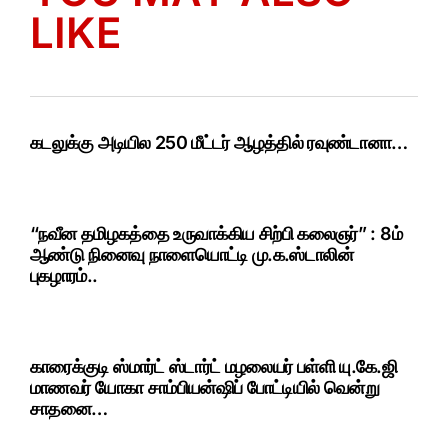
LIKE
கடலுக்கு அடியில 250 மீட்டர் ஆழத்தில் ரவுண்டானா…
“நவீன தமிழகத்தை உருவாக்கிய சிற்பி கலைஞர்” : 8ம்
ஆண்டு நினைவு நாளையொட்டி மு.க.ஸ்டாலின்
புகழாரம்..
காரைக்குடி ஸ்மார்ட் ஸ்டார்ட் மழலையர் பள்ளி யு.கே.ஜி
மாணவர் யோகா சாம்பியன்ஷிப் போட்டியில் வென்று
சாதனை…