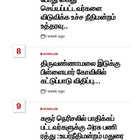
செய்யப்பட்டவர்களை
விடுவிக்க உச்ச நீதிமன்றம்
உத்தரவு..
1 week ago
Post
Date
8
SCROLLER
POSTED
IN
திருவண்ணாமலை இடுக்கு
பிள்ளையார் கோவிலில்
கட்டுப்பாடு விதிப்பு…
1 week ago
Post
Date
9
SCROLLER
POSTED
IN
கரூர் நெரிசலில் பாதிக்கப்
பட்டவர்களுக்கு அரசு பணி
ரத்து :உயர்நீதிமன்றம் மதுரை