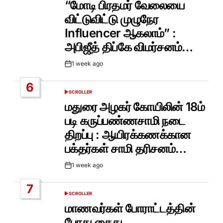
“மோடி பிரதமர் வேலையை
விட்டுவிட்டு முழுநேர
Influencer ஆகலாம்” :
அபிஜீத் திப்கே விமர்சனம்…
1 week ago
Post
Date
6
SCROLLER
POSTED
IN
மதுரை அழகர் கோயிலின் 18ம்
படி கருப்பண்ணசாமி நடை
திறப்பு : ஆயிரக்கணக்கான
பக்தர்கள் சாமி தரிசனம்…
1 week ago
Post
Date
7
SCROLLER
POSTED
IN
மாணவர்கள் போராட்டத்தின்
போது கைது