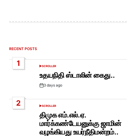
RECENT POSTS
1
SCROLLER
POSTED
IN
உதயநிதி ஸ்டாலின் கைது..
3 days ago
Post
Date
2
SCROLLER
POSTED
IN
திமுக எம்.எல்.ஏ.
மார்க்கண்டேயனுக்கு ஜாமின்
வழங்கியது உயர்நீதிமன்றம்..