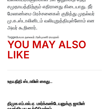
சமுதாயத்திற்கும் எதிரானது கிடையாது. நீர்
மேலாண்மை பிரச்சனைகள் குறித்து முதல்வர்
மு.க.ஸ்டாலினிடம் வலியுறுத்தியுள்ளோம் என
அவர் கூறினார்.
Tagged
பாமக தலைவர் அன்புமணி ராமதாஸ்
YOU MAY ALSO
LIKE
உதயநிதி ஸ்டாலின் கைது..
திமுக எம்.எல்.ஏ. மார்க்கண்டேயனுக்கு ஜாமின்
வழங்கியது உயர்நீதிமன்றம்..