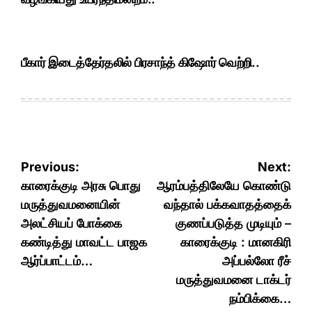
பீகார் இடைத்தேர்தலில் பிரசாந்த் கிஷோர் வெற்றி..
Post
Previous:
Next:
navigation
காரைக்குடி அரசு பொது
ஆரம்பத்திலேயே கொண்டு
மருத்துவமனையின்
வந்தால் பக்கவாதத்தைக்
அலட்சியப் போக்கை
குணப்படுத்த முடியும் –
கண்டித்து மாவட்ட பாஜக
காரைக்குடி : மானகிரி
ஆர்ப்பாட்டம்…
அப்பல்லோ ரீச்
மருத்துவமனை டாக்டர்
நம்பிக்கை…