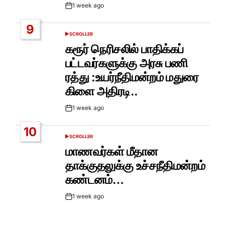
1 week ago
Post
Date
9
SCROLLER
POSTED
IN
கரூர் நெரிசலில் பாதிக்கப்
பட்டவர்களுக்கு அரசு பணி
ரத்து :உயர்நீதிமன்றம் மதுரை
கிளை அதிரடி..
1 week ago
Post
Date
10
SCROLLER
POSTED
IN
மாணவர்கள் மீதான
தாக்குதலுக்கு உச்சநீதிமன்றம்
கண்டனம்…
1 week ago
Post
Date