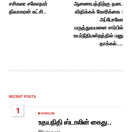
சசிகலா சகோதரர்
ஆணையத்திற்கு தடை
திவாகரன் கட்சி..
விதிக்கக் கோரிக்கை :
அப்போலோ
மருத்துவமனை சார்பில்
உயர்நீதிமன்றத்தில் மனு
தாக்கல்….
RECENT POSTS
1
SCROLLER
POSTED
IN
உதயநிதி ஸ்டாலின் கைது..
2 days ago