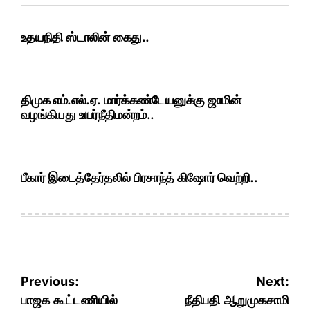
உதயநிதி ஸ்டாலின் கைது..
திமுக எம்.எல்.ஏ. மார்க்கண்டேயனுக்கு ஜாமின்
வழங்கியது உயர்நீதிமன்றம்..
பீகார் இடைத்தேர்தலில் பிரசாந்த் கிஷோர் வெற்றி..
Post
Previous:
Next:
navigation
பாஜக கூட்டணியில்
நீதிபதி ஆறுமுகசாமி