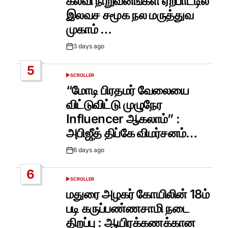
கல்வி நிறுவனங்கள் ஏற்பாட்டில்
இலவச சமூக நல மருத்துவ
முகாம் …
3 days ago
Post
Date
5
SCROLLER
POSTED
IN
“மோடி பிரதமர் வேலையை
விட்டுவிட்டு முழுநேர
Influencer ஆகலாம்” :
அபிஜீத் திப்கே விமர்சனம்…
6 days ago
Post
Date
6
SCROLLER
POSTED
IN
மதுரை அழகர் கோயிலின் 18ம்
படி கருப்பண்ணசாமி நடை
திறப்பு : ஆயிரக்கணக்கான