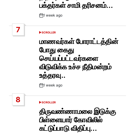
பக்தர்கள் சாமி தரிசனம்…
1 week ago
Post
Date
7
SCROLLER
POSTED
IN
மாணவர்கள் போராட்டத்தின்
போது கைது
செய்யப்பட்டவர்களை
விடுவிக்க உச்ச நீதிமன்றம்
உத்தரவு..
1 week ago
Post
Date
8
SCROLLER
POSTED
IN
திருவண்ணாமலை இடுக்கு
பிள்ளையார் கோவிலில்
கட்டுப்பாடு விதிப்பு…