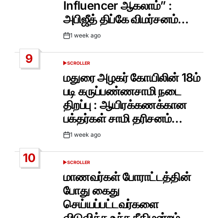
Influencer ஆகலாம்” :
அபிஜீத் திப்கே விமர்சனம்…
1 week ago
Post
Date
9
SCROLLER
POSTED
IN
மதுரை அழகர் கோயிலின் 18ம்
படி கருப்பண்ணசாமி நடை
திறப்பு : ஆயிரக்கணக்கான
பக்தர்கள் சாமி தரிசனம்…
1 week ago
Post
Date
10
SCROLLER
POSTED
IN
மாணவர்கள் போராட்டத்தின்
போது கைது
செய்யப்பட்டவர்களை
விடுவிக்க உச்ச நீதிமன்றம்