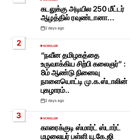
POSTED
IN
கடலுக்கு அடியில 250 மீட்டர்
ஆழத்தில் ரவுண்டானா…
2 days ago
Post
Date
2
SCROLLER
POSTED
IN
“நவீன தமிழகத்தை
உருவாக்கிய சிற்பி கலைஞர்” :
8ம் ஆண்டு நினைவு
நாளையொட்டி மு.க.ஸ்டாலின்
புகழாரம்..
2 days ago
Post
Date
3
SCROLLER
POSTED
IN
காரைக்குடி ஸ்மார்ட் ஸ்டார்ட்
மழலையர் பள்ளி யு.கே.ஜி