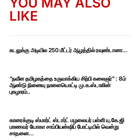
YOU MAY ALSO
LIKE
கடலுக்கு அடியில 250 மீட்டர் ஆழத்தில் ரவுண்டானா…
“நவீன தமிழகத்தை உருவாக்கிய சிற்பி கலைஞர்” : 8ம்
ஆண்டு நினைவு நாளையொட்டி மு.க.ஸ்டாலின்
புகழாரம்..
காரைக்குடி ஸ்மார்ட் ஸ்டார்ட் மழலையர் பள்ளி யு.கே.ஜி
மாணவர் யோகா சாம்பியன்ஷிப் போட்டியில் வென்று
சாதனை…