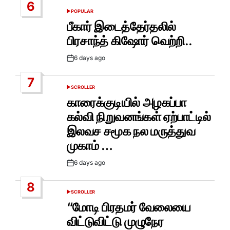
6
POPULAR
POSTED
IN
பீகார் இடைத்தேர்தலில்
பிரசாந்த் கிஷோர் வெற்றி..
6 days ago
Post
Date
7
SCROLLER
POSTED
IN
காரைக்குடியில் அழகப்பா
கல்வி நிறுவனங்கள் ஏற்பாட்டில்
இலவச சமூக நல மருத்துவ
முகாம் …
6 days ago
Post
Date
8
SCROLLER
POSTED
IN
“மோடி பிரதமர் வேலையை
விட்டுவிட்டு முழுநேர