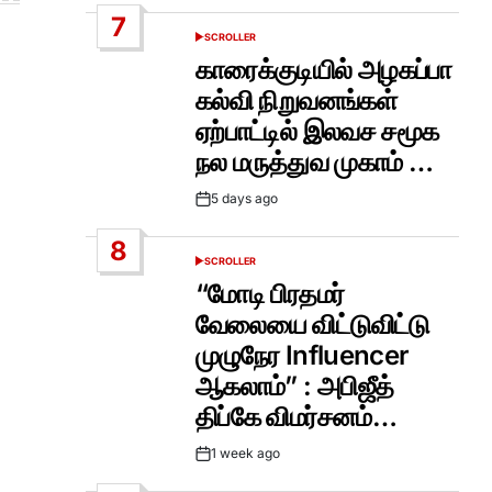
Date
7
SCROLLER
POSTED
IN
காரைக்குடியில் அழகப்பா
கல்வி நிறுவனங்கள்
ஏற்பாட்டில் இலவச சமூக
நல மருத்துவ முகாம் …
5 days ago
Post
Date
8
SCROLLER
POSTED
IN
“மோடி பிரதமர்
வேலையை விட்டுவிட்டு
முழுநேர Influencer
ஆகலாம்” : அபிஜீத்
திப்கே விமர்சனம்…
1 week ago
Post
Date