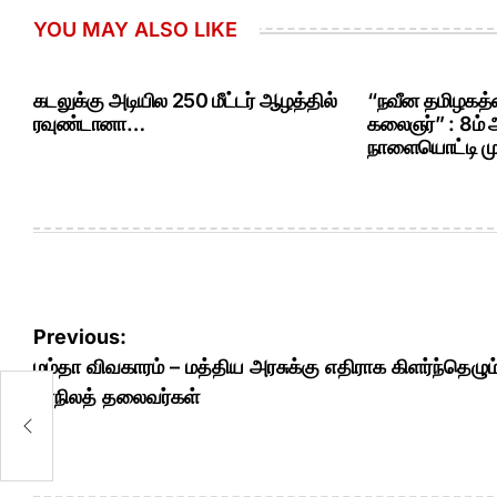
YOU MAY ALSO LIKE
கடலுக்கு அடியில 250 மீட்டர் ஆழத்தில்
“நவீன தமிழகத்த
ரவுண்டானா…
கலைஞர்” : 8ம்
நாளையொட்டி மு.
Post
Previous:
navigation
மம்தா விவகாரம் – மத்திய அரசுக்கு எதிராக கிளர்ந்தெழும
மாநிலத் தலைவர்கள்