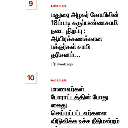
9
SCROLLER
POSTED
IN
மதுரை அழகர் கோயிலின்
18ம் படி கருப்பண்ணசாமி
நடை திறப்பு :
ஆயிரக்கணக்கான
பக்தர்கள் சாமி
தரிசனம்…
1 week ago
Post
Date
10
SCROLLER
POSTED
IN
மாணவர்கள்
போராட்டத்தின் போது
கைது
செய்யப்பட்டவர்களை
விடுவிக்க உச்ச நீதிமன்றம்