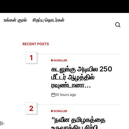
உங்கள் குரல்
சிறப்பு தொடர்கள்
RECENT POSTS
1
SCROLLER
POSTED
IN
கடலுக்கு அடியில 250
மீட்டர் ஆழத்தில்
ரவுண்டானா…
10 hours ago
Post
Date
2
SCROLLER
POSTED
IN
“நவீன தமிழகத்தை
ு.
உருவாக்கிய சிற்பி