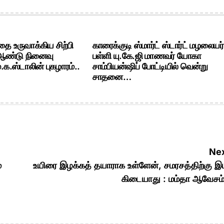
ை உருவாக்கிய சிற்பி
காரைக்குடி ஸ்மார்ட் ஸ்டார்ட் மழலையர்
 ஆண்டு நினைவு
பள்ளி யு.கே.ஜி மாணவர் யோகா
க.ஸ்டாலின் புகழாரம்..
சாம்பியன்ஷிப் போட்டியில் வென்று
சாதனை…
Nex
்
உயிரை இழக்கத் தயாராக உள்ளேன், சமரசத்திற்கு இ
கிடையாது : மம்தா ஆவேசம