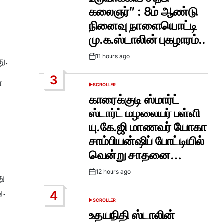
கலைஞர்” : 8ம் ஆண்டு
நினைவு நாளையொட்டி
மு.க.ஸ்டாலின் புகழாரம்..
11 hours ago
ு.
Post
Date
3
ா
SCROLLER
POSTED
IN
காரைக்குடி ஸ்மார்ட்
ஸ்டார்ட் மழலையர் பள்ளி
யு.கே.ஜி மாணவர் யோகா
சாம்பியன்ஷிப் போட்டியில்
வென்று சாதனை…
12 hours ago
ு
Post
Date
ு.
4
SCROLLER
POSTED
IN
உதயநிதி ஸ்டாலின்