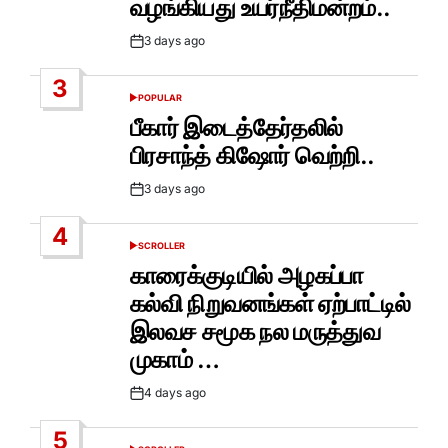
வழங்கியது உயர்நீதிமன்றம்..
3 days ago
Post
Date
3
POPULAR
POSTED
IN
பீகார் இடைத்தேர்தலில்
பிரசாந்த் கிஷோர் வெற்றி..
3 days ago
Post
Date
4
SCROLLER
POSTED
IN
காரைக்குடியில் அழகப்பா
கல்வி நிறுவனங்கள் ஏற்பாட்டில்
இலவச சமூக நல மருத்துவ
முகாம் …
4 days ago
Post
Date
5