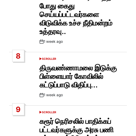
போது கைது
செய்யப்பட்டவர்களை
விடுவிக்க உச்ச நீதிமன்றம்
உத்தரவு..
1 week ago
Post
Date
8
SCROLLER
POSTED
IN
திருவண்ணாமலை இடுக்கு
பிள்ளையார் கோவிலில்
கட்டுப்பாடு விதிப்பு…
1 week ago
Post
Date
9
SCROLLER
POSTED
IN
கரூர் நெரிசலில் பாதிக்கப்
பட்டவர்களுக்கு அரசு பணி