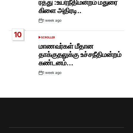
ரத்து :உயர்நீதிமன்றம் மதுரை
கிளை அதிரடி..
1 week ago
Post
Date
10
SCROLLER
POSTED
IN
மாணவர்கள் மீதான
தாக்குதலுக்கு உச்சநீதிமன்றம்
கண்டனம்…
1 week ago
Post
Date