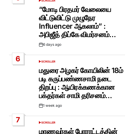
SCROLLER
POSTED
IN
“மோடி பிரதமர் வேலையை
விட்டுவிட்டு முழுநேர
Influencer ஆகலாம்” :
அபிஜீத் திப்கே விமர்சனம்…
6 days ago
Post
Date
6
SCROLLER
POSTED
IN
மதுரை அழகர் கோயிலின் 18ம்
படி கருப்பண்ணசாமி நடை
திறப்பு : ஆயிரக்கணக்கான
பக்தர்கள் சாமி தரிசனம்…
1 week ago
Post
Date
7
SCROLLER
POSTED
IN
மாணவர்கள் போராட்டத்தின்