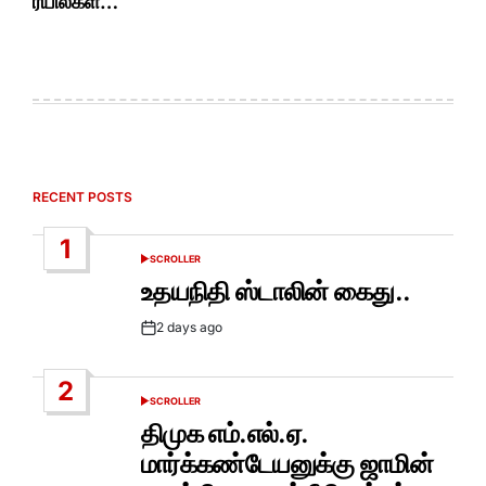
ரயில்கள்…
RECENT POSTS
1
SCROLLER
POSTED
IN
உதயநிதி ஸ்டாலின் கைது..
2 days ago
Post
Date
2
SCROLLER
POSTED
IN
திமுக எம்.எல்.ஏ.
மார்க்கண்டேயனுக்கு ஜாமின்