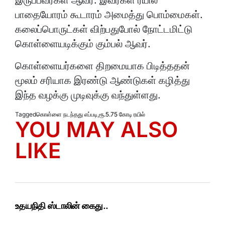
இருப்பவர்கள் ஆவர். இவர்கள் ரயில்
பாதையோரம் கூடாரம் அமைத்து பொம்மைகள்.
கலைப்பொருட்கள் விற்பதுபோல் நோட்டமிட்டு
கொள்ளையடிக்கும் கும்பல் ஆவர்.
கொள்ளையர்களை திறமையாக பிடித்ததன்
மூலம் சரியாக இரண்டு ஆண்டுகள் கழித்து
இந்த வழக்கு முடிவுக்கு வந்துள்ளது.
Tagged
கொள்ளை நடந்தது எப்படி
,
ரூ.5.75 கோடி ரயில்
YOU MAY ALSO
LIKE
உதயநிதி ஸ்டாலின் கைது..