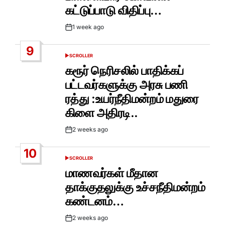
கட்டுப்பாடு விதிப்பு…
1 week ago
Post
Date
9
SCROLLER
POSTED
IN
கரூர் நெரிசலில் பாதிக்கப்
பட்டவர்களுக்கு அரசு பணி
ரத்து :உயர்நீதிமன்றம் மதுரை
கிளை அதிரடி..
2 weeks ago
Post
Date
10
SCROLLER
POSTED
IN
மாணவர்கள் மீதான
தாக்குதலுக்கு உச்சநீதிமன்றம்
கண்டனம்…
2 weeks ago
Post