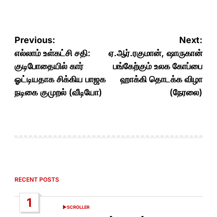
Post
Previous:
Next:
navigation
எல்லாம் உள்கட்சி சதி:
ஏ.ஆர்.ரகுமான், ஷாருகான்
குடிபோதையில் கார்
பங்கேற்கும் உலக கோப்பை
ஓட்டியதாக சிக்கிய பாஜக
ஹாக்கி தொடக்க விழா
நடிகை குமுறல் (வீடியோ)
(நேரலை)
RECENT POSTS
1
SCROLLER
POSTED
IN