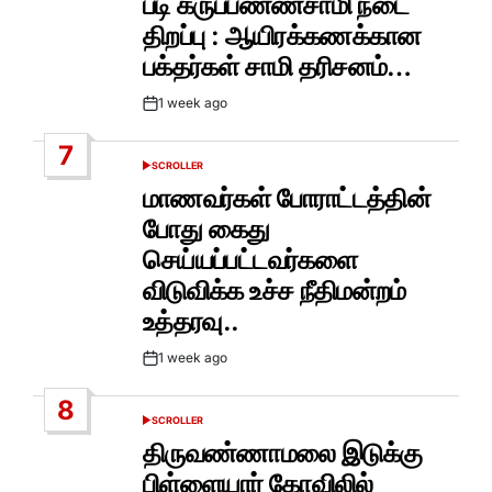
படி கருப்பண்ணசாமி நடை
திறப்பு : ஆயிரக்கணக்கான
பக்தர்கள் சாமி தரிசனம்…
1 week ago
Post
Date
7
SCROLLER
POSTED
IN
மாணவர்கள் போராட்டத்தின்
போது கைது
செய்யப்பட்டவர்களை
விடுவிக்க உச்ச நீதிமன்றம்
உத்தரவு..
1 week ago
Post
Date
8
SCROLLER
POSTED
IN
திருவண்ணாமலை இடுக்கு
பிள்ளையார் கோவிலில்