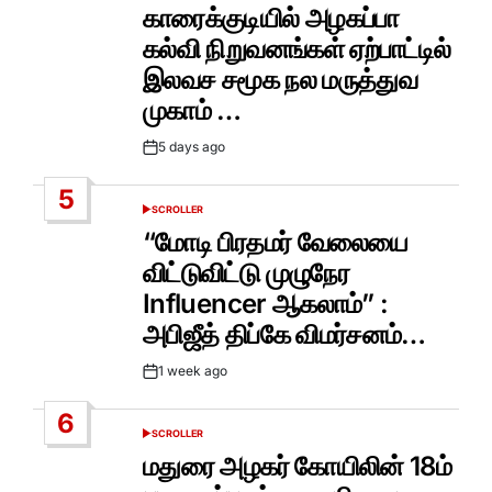
IN
காரைக்குடியில் அழகப்பா
கல்வி நிறுவனங்கள் ஏற்பாட்டில்
இலவச சமூக நல மருத்துவ
முகாம் …
5 days ago
Post
Date
5
SCROLLER
POSTED
IN
“மோடி பிரதமர் வேலையை
விட்டுவிட்டு முழுநேர
Influencer ஆகலாம்” :
அபிஜீத் திப்கே விமர்சனம்…
1 week ago
Post
Date
6
SCROLLER
POSTED
IN
மதுரை அழகர் கோயிலின் 18ம்