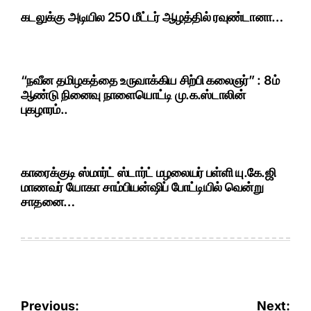
கடலுக்கு அடியில 250 மீட்டர் ஆழத்தில் ரவுண்டானா…
“நவீன தமிழகத்தை உருவாக்கிய சிற்பி கலைஞர்” : 8ம்
ஆண்டு நினைவு நாளையொட்டி மு.க.ஸ்டாலின்
புகழாரம்..
காரைக்குடி ஸ்மார்ட் ஸ்டார்ட் மழலையர் பள்ளி யு.கே.ஜி
மாணவர் யோகா சாம்பியன்ஷிப் போட்டியில் வென்று
சாதனை…
Post
Previous:
Next: