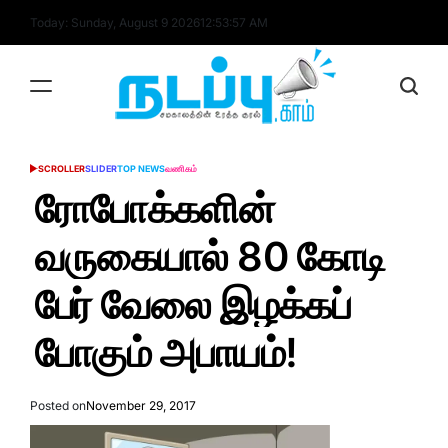
Skip
Today: Sunday, August 9 2026
12
:
53
:
58
AM
to
content
nadappu.com
SCROLLER
SLIDER
TOP NEWS
வணிகம்
POSTED
IN
ரோபோக்களின்
வருகையால் 80 கோடி
பேர் வேலை இழக்கப்
போகும் அபாயம்!
Posted on
November 29, 2017