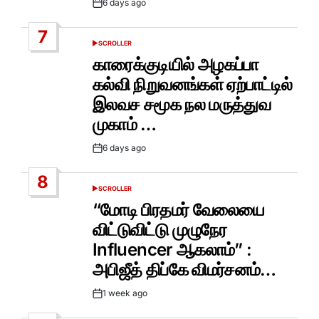
6 days ago
Post
Date
7
SCROLLER
POSTED
IN
காரைக்குடியில் அழகப்பா
கல்வி நிறுவனங்கள் ஏற்பாட்டில்
இலவச சமூக நல மருத்துவ
முகாம் …
6 days ago
Post
Date
8
SCROLLER
POSTED
IN
“மோடி பிரதமர் வேலையை
விட்டுவிட்டு முழுநேர
Influencer ஆகலாம்” :
அபிஜீத் திப்கே விமர்சனம்…
1 week ago
Post
Date