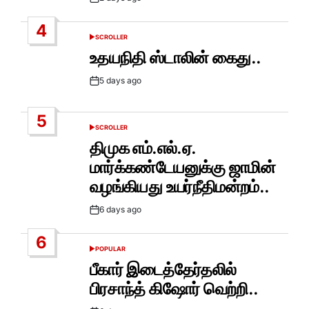
Post
Date
4
SCROLLER
POSTED
IN
உதயநிதி ஸ்டாலின் கைது..
5 days ago
Post
Date
5
SCROLLER
POSTED
IN
திமுக எம்.எல்.ஏ.
மார்க்கண்டேயனுக்கு ஜாமின்
வழங்கியது உயர்நீதிமன்றம்..
6 days ago
Post
Date
6
POPULAR
POSTED
IN
பீகார் இடைத்தேர்தலில்
பிரசாந்த் கிஷோர் வெற்றி..