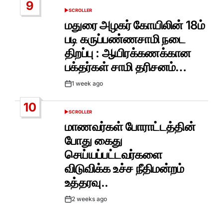
9
SCROLLER
POSTED
IN
மதுரை அழகர் கோயிலின் 18ம்
படி கருப்பண்ணசாமி நடை
திறப்பு : ஆயிரக்கணக்கான
பக்தர்கள் சாமி தரிசனம்…
1 week ago
Post
Date
10
SCROLLER
POSTED
IN
மாணவர்கள் போராட்டத்தின்
போது கைது
செய்யப்பட்டவர்களை
விடுவிக்க உச்ச நீதிமன்றம்
உத்தரவு..
2 weeks ago
Post
Date