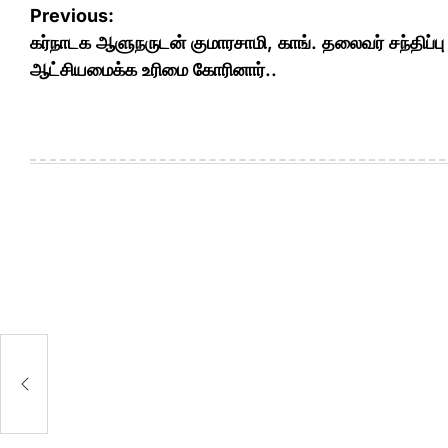
Post
Previous:
navigation
கர்நாடக ஆளுநருடன் குமாரசாமி, காங். தலைவர் சந்திப்பு 
ஆட்சியமைக்க உரிமை கோரினார்..