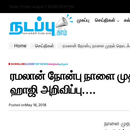
Skip
Today: Friday, August 7 2026
3
:
56
:
41
AM
to
content
முகப்பு
செய்திகள்
கல
nadappu.com
Home
செய்திகள்
ரமலான் நோன்பு நாளை முதல் தொடக்
SCROLLER
SLIDER
TOP NEWS
செய்திகள்
தமிழகம்
POSTED
IN
ரமலான் நோன்பு நாளை ம
ஹாஜி அறிவிப்பு….
Posted on
May 16, 2018
நாளை முதல