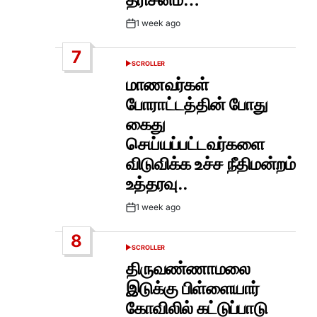
1 week ago
Post
Date
7
SCROLLER
POSTED
IN
மாணவர்கள்
போராட்டத்தின் போது
கைது
செய்யப்பட்டவர்களை
விடுவிக்க உச்ச நீதிமன்றம்
உத்தரவு..
1 week ago
Post
Date
8
SCROLLER
POSTED
IN
திருவண்ணாமலை
இடுக்கு பிள்ளையார்
கோவிலில் கட்டுப்பாடு