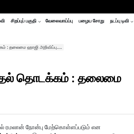
்வி
சிறப்புப் பகுதி
வேலைவாய்ப்பு
பழைய சோறு
நடப்பு டிவி
கம் : தலைமை ஹாஜி அறிவிப்பு….
ுதல் தொடக்கம் : தலைமை
் ரமலான் நோன்பு மேற்கொள்ளப்படும் என