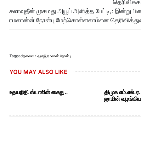
தெரிவிக்க
சலாவுதீன் முகமது அயூப் அளித்த பேட்டி,: இன்று ப
ரமலான்ன் நோன்பு மேற்கொள்ளலாம்என தெரிவித்துள
Tagged
தலைமை ஹாஜி
,
ரமலான் நோன்பு
YOU MAY ALSO LIKE
உதயநிதி ஸ்டாலின் கைது..
திமுக எம்.எல்.ஏ
ஜாமின் வழங்கியத