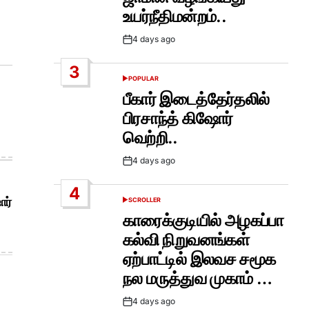
உயர்நீதிமன்றம்..
4 days ago
Post
Date
3
POPULAR
POSTED
IN
பீகார் இடைத்தேர்தலில்
பிரசாந்த் கிஷோர்
வெற்றி..
4 days ago
Post
Date
4
ோர்
SCROLLER
POSTED
IN
காரைக்குடியில் அழகப்பா
கல்வி நிறுவனங்கள்
ஏற்பாட்டில் இலவச சமூக
நல மருத்துவ முகாம் …
4 days ago
Post