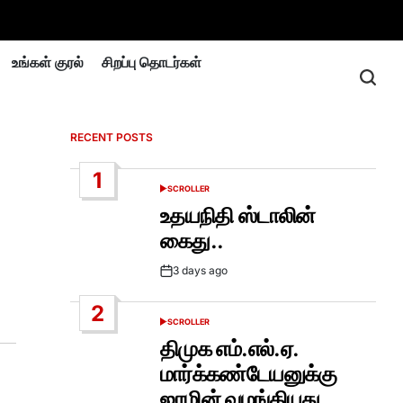
உங்கள் குரல்
சிறப்பு தொடர்கள்
RECENT POSTS
1
SCROLLER
POSTED
IN
உதயநிதி ஸ்டாலின்
கைது..
3 days ago
Post
Date
2
SCROLLER
POSTED
IN
திமுக எம்.எல்.ஏ.
மார்க்கண்டேயனுக்கு
ஜாமின் வழங்கியது