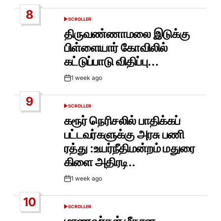
Date
8
SCROLLER
POSTED
IN
திருவண்ணாமலை இடுக்கு
பிள்ளையார் கோவிலில்
கட்டுப்பாடு விதிப்பு…
1 week ago
Post
Date
9
SCROLLER
POSTED
IN
கரூர் நெரிசலில் பாதிக்கப்
பட்டவர்களுக்கு அரசு பணி
ரத்து :உயர்நீதிமன்றம் மதுரை
கிளை அதிரடி..
1 week ago
Post
Date
10
SCROLLER
POSTED
IN