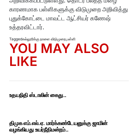
அறிவிக்கப்பட்டுள்ளது. தொடர் பலத்த மழை
காரணமாக பள்ளிகளுக்கு விடுமுறை அறிவித்து
புதுக்கோட்டை மாவட்ட ஆட்சியர் கணேஷ்
உத்தரவிட்டார்.
Tagged
கல்லூரிக்கு நாளை விடுமுறை
,
பள்ளி
YOU MAY ALSO
LIKE
உதயநிதி ஸ்டாலின் கைது..
திமுக எம்.எல்.ஏ. மார்க்கண்டேயனுக்கு ஜாமின்
வழங்கியது உயர்நீதிமன்றம்..