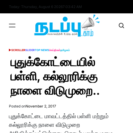
Skip
Today: Thursday, August 6 2026
7
:
03
:
42
AM
to
content
nadappu.com
SCROLLER
SLIDER
TOP NEWS
செய்திகள்
தமிழகம்
POSTED
IN
புதுக்கோட்டையில்
பள்ளி, கல்லூரிக்கு
நாளை விடுமுறை..
Posted on
November 2, 2017
புதுக்கோட்டை மாவட்டத்தில் பள்ளி மற்றும்
கல்லூரிக்கு நாளை விடுமுறை