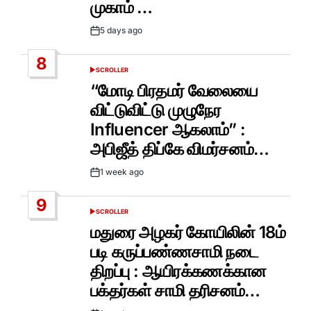
முகாம் …
5 days ago
Post
Date
8
SCROLLER
POSTED
IN
“மோடி பிரதமர் வேலையை
விட்டுவிட்டு முழுநேர
Influencer ஆகலாம்” :
அபிஜீத் திப்கே விமர்சனம்…
1 week ago
Post
Date
9
SCROLLER
POSTED
IN
மதுரை அழகர் கோயிலின் 18ம்
படி கருப்பண்ணசாமி நடை
திறப்பு : ஆயிரக்கணக்கான
பக்தர்கள் சாமி தரிசனம்…