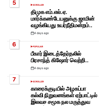
5
SCROLLER
POSTED
IN
திமுக எம்.எல்.ஏ.
மார்க்கண்டேயனுக்கு ஜாமின்
வழங்கியது உயர்நீதிமன்றம்..
4 days ago
Post
Date
6
POPULAR
POSTED
IN
பீகார் இடைத்தேர்தலில்
பிரசாந்த் கிஷோர் வெற்றி..
4 days ago
Post
Date
7
SCROLLER
POSTED
IN
காரைக்குடியில் அழகப்பா
கல்வி நிறுவனங்கள் ஏற்பாட்டில்
இலவச சமூக நல மருத்துவ