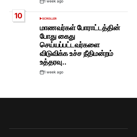
1 week ago
Post
Date
10
SCROLLER
POSTED
IN
மாணவர்கள் போராட்டத்தின்
போது கைது
செய்யப்பட்டவர்களை
விடுவிக்க உச்ச நீதிமன்றம்
உத்தரவு..
1 week ago
Post
Date