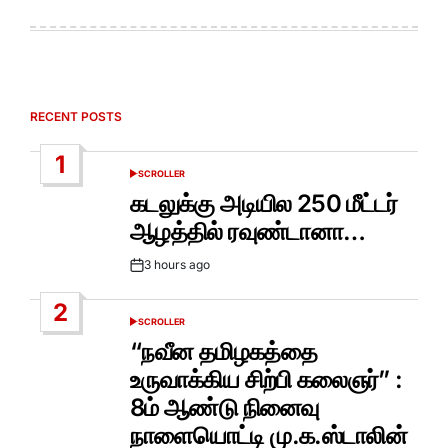
RECENT POSTS
1
SCROLLER
POSTED
IN
கடலுக்கு அடியில 250 மீட்டர்
ஆழத்தில் ரவுண்டானா…
3 hours ago
Post
Date
2
SCROLLER
POSTED
IN
“நவீன தமிழகத்தை
உருவாக்கிய சிற்பி கலைஞர்” :
8ம் ஆண்டு நினைவு
நாளையொட்டி மு.க.ஸ்டாலின்