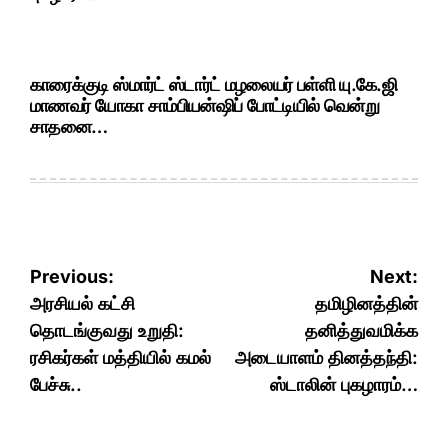
காரைக்குடி ஸ்மார்ட் ஸ்டார்ட் மழலையர் பள்ளி யு.கே.ஜி
மாணவர் யோகா சாம்பியன்ஷிப் போட்டியில் வென்று
சாதனை…
Post
Previous:
Next:
navigation
அரசியல் கட்சி
தமிழினத்தின்
தொடங்குவது உறுதி:
தனித்துவமிக்க
ரசிகர்கள் மத்தியில் கமல்
அடையாளம் தினத்தந்தி:
பேச்சு..
ஸ்டாலின் புகழாரம்…