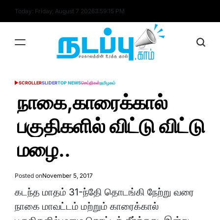
Skip
Today: Friday, August 7 2026
3
:
59
:
16
PM
to
content
nadappu.com
SCROLLER
SLIDER
TOP NEWS
செய்திகள்
தமிழகம்
POSTED
IN
நாகை,காரைக்கால்
பகுதிகளில் விட்டு விட்டு
மழை..
Posted on
November 5, 2017
கடந்த மாதம் 31-ந்தேி தொடங்கி நேற்று வரை
நாகை மாவட்டம் மற்றும் காரைக்கால்