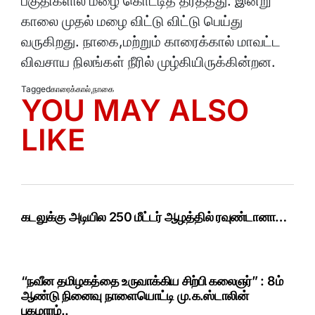
பகுதிகளில் மழை கொட்டித் தீர்த்தது. இன்று
காலை முதல் மழை விட்டு விட்டு பெய்து
வருகிறது. நாகை,மற்றும் காரைக்கால் மாவட்ட
விவசாய நிலங்கள் நீரில் முழ்கியிருக்கின்றன.
Tagged
காரைக்கால்
,
நாகை
YOU MAY ALSO
LIKE
கடலுக்கு அடியில 250 மீட்டர் ஆழத்தில் ரவுண்டானா…
“நவீன தமிழகத்தை உருவாக்கிய சிற்பி கலைஞர்” : 8ம்
ஆண்டு நினைவு நாளையொட்டி மு.க.ஸ்டாலின்
புகழாரம்..