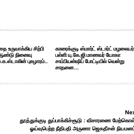
ை உருவாக்கிய சிற்பி
காரைக்குடி ஸ்மார்ட் ஸ்டார்ட் மழலையர்
 ஆண்டு நினைவு
பள்ளி யு.கே.ஜி மாணவர் யோகா
க.ஸ்டாலின் புகழாரம்..
சாம்பியன்ஷிப் போட்டியில் வென்று
சாதனை…
Nex
தூத்துக்குடி துப்பாக்கிச்சூடு : விசாரணை மேற்கொ
ஓய்வுபெற்ற நீதிபதி அருணா ஜெகதீசன் நியமனம