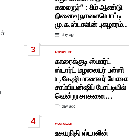
கலைஞர்” : 8ம் ஆண்டு
நினைவு நாளையொட்டி
மு.க.ஸ்டாலின் புகழாரம்..
ள்
1 day ago
Post
Date
3
SCROLLER
POSTED
IN
காரைக்குடி ஸ்மார்ட்
ஸ்டார்ட் மழலையர் பள்ளி
யு.கே.ஜி மாணவர் யோகா
சாம்பியன்ஷிப் போட்டியில்
ு
வென்று சாதனை…
1 day ago
Post
Date
4
SCROLLER
POSTED
IN
உதயநிதி ஸ்டாலின்