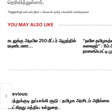
தெரிவித்துள்ளார்.
Tagged
ஆர்.எஸ்.எஸ்
,
தோட்டாக்களால் தமிழ் மக்களின் உணர்வுகளை
YOU MAY ALSO LIKE
கடலுக்கு அடியில 250 மீட்டர் ஆழத்தில்
“நவீன தமிழகத்த
ரவுண்டானா…
கலைஞர்” : 8ம்
நாளையொட்டி மு.
க
Post
Previous:
ய
navigation
தூத்துக்குடி துப்பாக்கி சூடு : தமிழக அரசிடம் அறிக்கை
கேட்கிறது மத்திய உள்துறை..