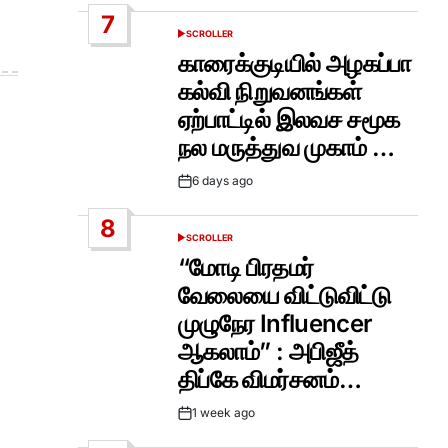
Date
7
SCROLLER
POSTED
IN
காரைக்குடியில் அழகப்பா
கல்வி நிறுவனங்கள்
ஏற்பாட்டில் இலவச சமூக
நல மருத்துவ முகாம் …
6 days ago
Post
Date
8
SCROLLER
POSTED
IN
“மோடி பிரதமர்
வேலையை விட்டுவிட்டு
முழுநேர Influencer
ஆகலாம்” : அபிஜீத்
திப்கே விமர்சனம்…
1 week ago
Post
Date