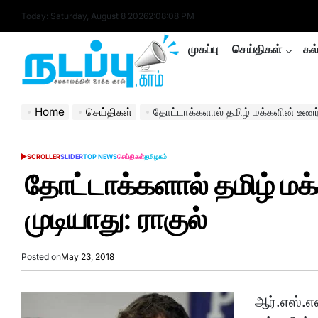
Skip
Today: Saturday, August 8 2026
2
:
08
:
09
PM
to
content
முகப்பு
செய்திகள்
கல
nadappu.com
Home
செய்திகள்
தோட்டாக்களால் தமிழ் மக்களின் உணர்
SCROLLER
SLIDER
TOP NEWS
செய்திகள்
தமிழகம்
POSTED
IN
தோட்டாக்களால் தமிழ் மக
முடியாது: ராகுல்
Posted on
May 23, 2018
ஆர்.எஸ்.எ