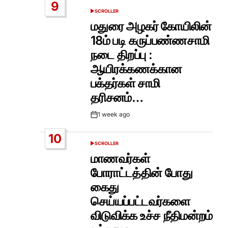
9
SCROLLER
POSTED
IN
மதுரை அழகர் கோயிலின்
18ம் படி கருப்பண்ணசாமி
நடை திறப்பு :
ஆயிரக்கணக்கான
பக்தர்கள் சாமி
தரிசனம்…
1 week ago
Post
Date
10
SCROLLER
POSTED
IN
மாணவர்கள்
போராட்டத்தின் போது
கைது
செய்யப்பட்டவர்களை
விடுவிக்க உச்ச நீதிமன்றம்