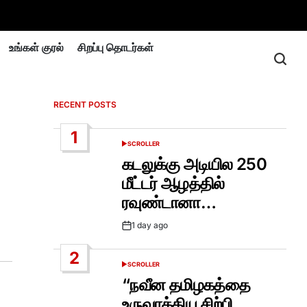
உங்கள் குரல்
சிறப்பு தொடர்கள்
RECENT POSTS
1
SCROLLER
POSTED
IN
கடலுக்கு அடியில 250
மீட்டர் ஆழத்தில்
ரவுண்டானா…
1 day ago
Post
Date
2
SCROLLER
POSTED
IN
“நவீன தமிழகத்தை
உருவாக்கிய சிற்பி