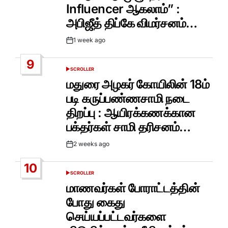
Influencer ஆகலாம்” :
அபிஜீத் திப்கே விமர்சனம்…
1 week ago
Post
Date
9
SCROLLER
POSTED
IN
மதுரை அழகர் கோயிலின் 18ம்
படி கருப்பண்ணசாமி நடை
திறப்பு : ஆயிரக்கணக்கான
பக்தர்கள் சாமி தரிசனம்…
2 weeks ago
Post
Date
10
SCROLLER
POSTED
IN
மாணவர்கள் போராட்டத்தின்
போது கைது
செய்யப்பட்டவர்களை