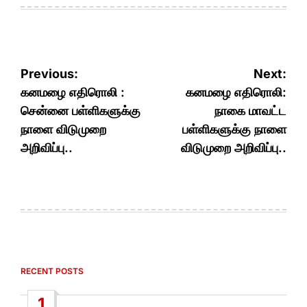
Post
Previous:
Next:
navigation
கனமழை எதிரொலி :
கனமழை எதிரொலி:
சென்னை பள்ளிகளுக்கு
நாகை மாவட்ட
நாளை விடுமுறை
பள்ளிகளுக்கு நாளை
அறிவிப்பு..
விடுமுறை அறிவிப்பு..
RECENT POSTS
1