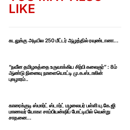
LIKE
கடலுக்கு அடியில 250 மீட்டர் ஆழத்தில் ரவுண்டானா…
“நவீன தமிழகத்தை உருவாக்கிய சிற்பி கலைஞர்” : 8ம்
ஆண்டு நினைவு நாளையொட்டி மு.க.ஸ்டாலின்
புகழாரம்..
காரைக்குடி ஸ்மார்ட் ஸ்டார்ட் மழலையர் பள்ளி யு.கே.ஜி
மாணவர் யோகா சாம்பியன்ஷிப் போட்டியில் வென்று
சாதனை…