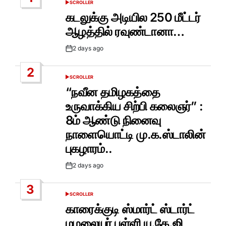
SCROLLER
POSTED
IN
கடலுக்கு அடியில 250 மீட்டர்
ஆழத்தில் ரவுண்டானா…
2 days ago
Post
Date
2
SCROLLER
POSTED
IN
“நவீன தமிழகத்தை
உருவாக்கிய சிற்பி கலைஞர்” :
8ம் ஆண்டு நினைவு
நாளையொட்டி மு.க.ஸ்டாலின்
புகழாரம்..
2 days ago
Post
Date
3
SCROLLER
POSTED
IN
காரைக்குடி ஸ்மார்ட் ஸ்டார்ட்
மழலையர் பள்ளி யு.கே.ஜி