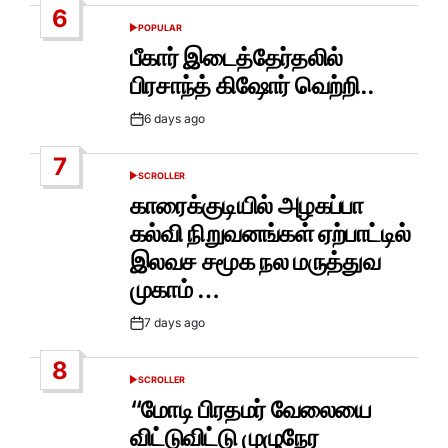
6
POPULAR
POSTED
IN
பீகார் இடைத்தேர்தலில்
பிரசாந்த் கிஷோர் வெற்றி..
6 days ago
Post
Date
7
SCROLLER
POSTED
IN
காரைக்குடியில் அழகப்பா
கல்வி நிறுவனங்கள் ஏற்பாட்டில்
இலவச சமூக நல மருத்துவ
முகாம் …
7 days ago
Post
Date
8
SCROLLER
POSTED
IN
“மோடி பிரதமர் வேலையை
விட்டுவிட்டு முழுநேர