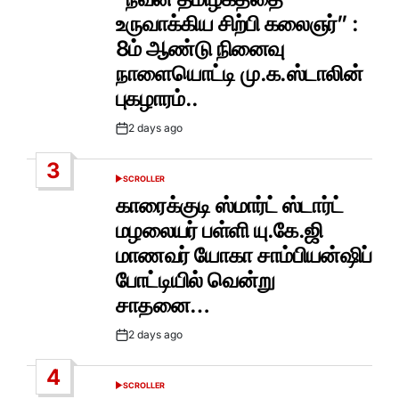
உருவாக்கிய சிற்பி கலைஞர்” :
8ம் ஆண்டு நினைவு
நாளையொட்டி மு.க.ஸ்டாலின்
புகழாரம்..
2 days ago
Post
Date
3
SCROLLER
POSTED
IN
காரைக்குடி ஸ்மார்ட் ஸ்டார்ட்
மழலையர் பள்ளி யு.கே.ஜி
மாணவர் யோகா சாம்பியன்ஷிப்
போட்டியில் வென்று
சாதனை…
2 days ago
Post
Date
4
SCROLLER
POSTED