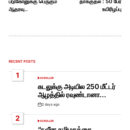
படுகோனுக்கு பெருகும்
தாக்குதல் : 50 பேர்
ஆதரவு..
உயிரிழப்பு
RECENT POSTS
1
SCROLLER
POSTED
IN
கடலுக்கு அடியில 250 மீட்டர்
ஆழத்தில் ரவுண்டானா…
2 days ago
Post
Date
2
SCROLLER
POSTED
IN
“நவீன தமிழகத்தை