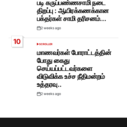
படி கருப்பண்ணசாமி நடை
திறப்பு : ஆயிரக்கணக்கான
பக்தர்கள் சாமி தரிசனம்…
2 weeks ago
Post
Date
10
SCROLLER
POSTED
IN
மாணவர்கள் போராட்டத்தின்
போது கைது
செய்யப்பட்டவர்களை
விடுவிக்க உச்ச நீதிமன்றம்
உத்தரவு..
2 weeks ago
Post
Date