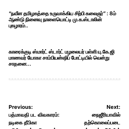
“நவீன தமிழகத்தை உருவாக்கிய சிற்பி கலைஞர்” : 8ம்
ஆண்டு நினைவு நாளையொட்டி மு.க.ஸ்டாலின்
புகழாரம்..
காரைக்குடி ஸ்மார்ட் ஸ்டார்ட் மழலையர் பள்ளி யு.கே.ஜி
மாணவர் யோகா சாம்பியன்ஷிப் போட்டியில் வென்று
சாதனை…
Post
Previous:
Next:
navigation
பத்மாவதி பட விவகாரம்:
நைஜீரியாவில்
நடிகை தீபிகா
தற்கொலைப்படை