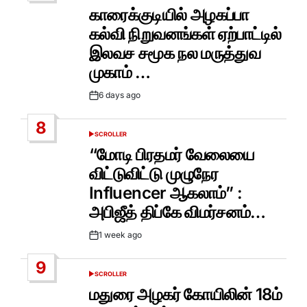
IN
காரைக்குடியில் அழகப்பா
கல்வி நிறுவனங்கள் ஏற்பாட்டில்
இலவச சமூக நல மருத்துவ
முகாம் …
6 days ago
Post
Date
8
SCROLLER
POSTED
IN
“மோடி பிரதமர் வேலையை
விட்டுவிட்டு முழுநேர
Influencer ஆகலாம்” :
அபிஜீத் திப்கே விமர்சனம்…
1 week ago
Post
Date
9
SCROLLER
POSTED
IN
மதுரை அழகர் கோயிலின் 18ம்