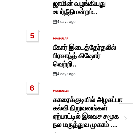
ஜாமின் வழங்கியது
உயர்நீதிமன்றம்..
4 days ago
Post
Date
5
POPULAR
POSTED
IN
பீகார் இடைத்தேர்தலில்
பிரசாந்த் கிஷோர்
வெற்றி..
4 days ago
Post
Date
6
SCROLLER
POSTED
IN
காரைக்குடியில் அழகப்பா
கல்வி நிறுவனங்கள்
மம
ஏற்பாட்டில் இலவச சமூக
ஈட
நல மருத்துவ முகாம் …