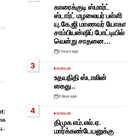
IN
காரைக்குடி ஸ்மார்ட்
ஸ்டார்ட் மழலையர் பள்ளி
யு.கே.ஜி மாணவர் யோகா
சாம்பியன்ஷிப் போட்டியில்
வென்று சாதனை…
2 hours ago
Post
Date
3
SCROLLER
POSTED
IN
உதயநிதி ஸ்டாலின்
கைது..
3 days ago
Post
Date
4
t:
SCROLLER
POSTED
தாக
IN
திமுக எம்.எல்.ஏ.
ு..
மார்க்கண்டேயனுக்கு