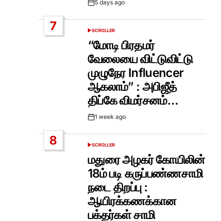
5 days ago
Post
Date
7
SCROLLER
POSTED
IN
“மோடி பிரதமர்
வேலையை விட்டுவிட்டு
முழுநேர Influencer
ஆகலாம்” : அபிஜீத்
திப்கே விமர்சனம்…
1 week ago
Post
Date
8
SCROLLER
POSTED
IN
மதுரை அழகர் கோயிலின்
18ம் படி கருப்பண்ணசாமி
நடை திறப்பு :
ஆயிரக்கணக்கான
பக்தர்கள் சாமி