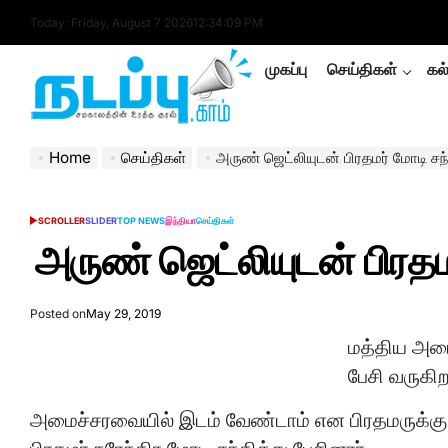
Skip
Today: Friday, August 7 2026
12
:
34
:
10
PM
to
content
முகப்பு
செய்திகள்
கல
nadappu.com
Home
செய்திகள்
அருண் ஜெட்லியுடன் பிரதமர் மோடி சந்
SCROLLER
SLIDER
TOP NEWS
இந்தியா
செய்திகள்
POSTED
IN
அருண் ஜெட்லியுடன் பிரதமர
Posted on
May 29, 2019
மத்திய அமை
பேசி வருகிற
அமைச்சரவையில் இடம் வேண்டாம் என பிரதமருக்கு க