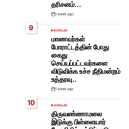
தரிசனம்…
1 week ago
Post
Date
9
SCROLLER
POSTED
IN
மாணவர்கள்
போராட்டத்தின் போது
கைது
செய்யப்பட்டவர்களை
விடுவிக்க உச்ச நீதிமன்றம்
உத்தரவு..
1 week ago
Post
Date
10
SCROLLER
POSTED
IN
திருவண்ணாமலை
இடுக்கு பிள்ளையார்