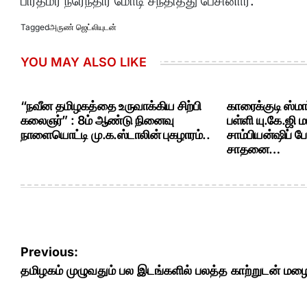
பிரதமர் நரேந்திர மோடி சந்தித்து பேசினார்.
Tagged
அருண் ஜெட்லியுடன்
YOU MAY ALSO LIKE
“நவீன தமிழகத்தை உருவாக்கிய சிற்பி
காரைக்குடி ஸ்மா
கலைஞர்” : 8ம் ஆண்டு நினைவு
பள்ளி யு.கே.ஜ
நாளையொட்டி மு.க.ஸ்டாலின் புகழாரம்..
சாம்பியன்ஷிப் ப
சாதனை…
Post
Previous:
navigation
தமிழகம் முழுவதும் பல இடங்களில் பலத்த காற்றுடன் ம