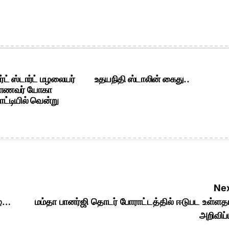
ர்ட் ஸ்டார்ட் மழலையர்
உதயநிதி ஸ்டாலின் கைது..
ி மாணவர் யோகா
ோட்டியில் வென்று
Nex
ழை…
மம்தா பானர்ஜி தொடர் போராட்டத்தில் ஈடுபட உள்ள
அறிவிப்ப