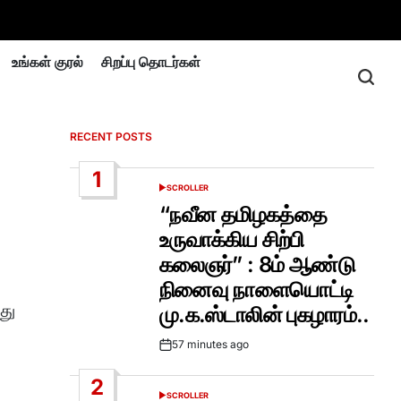
உங்கள் குரல்
சிறப்பு தொடர்கள்
RECENT POSTS
1
SCROLLER
POSTED
IN
“நவீன தமிழகத்தை
உருவாக்கிய சிற்பி
கலைஞர்” : 8ம் ஆண்டு
நினைவு நாளையொட்டி
து
மு.க.ஸ்டாலின் புகழாரம்..
57 minutes ago
Post
Date
2
SCROLLER
POSTED