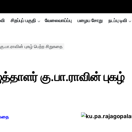
்வி
சிறப்புப் பகுதி
வேலைவாய்ப்பு
பழைய சோறு
நடப்பு டிவி
 கு.பா.ராவின் புகழ் பெற்ற சிறுகதை
ுத்தாளர் கு.பா.ராவின் புகழ்
றுகதை