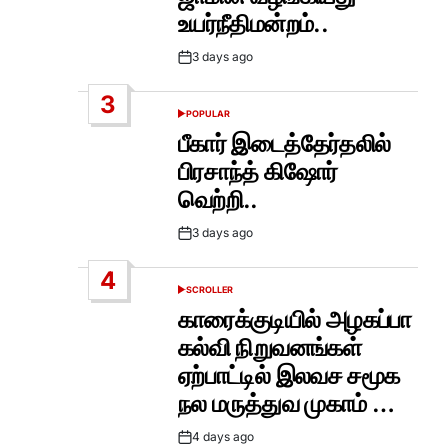
உயர்நீதிமன்றம்..
3 days ago
Post
Date
3
POPULAR
POSTED
IN
பீகார் இடைத்தேர்தலில்
பிரசாந்த் கிஷோர்
வெற்றி..
3 days ago
Post
Date
4
SCROLLER
POSTED
IN
காரைக்குடியில் அழகப்பா
கல்வி நிறுவனங்கள்
ஏற்பாட்டில் இலவச சமூக
நல மருத்துவ முகாம் …
4 days ago
Post