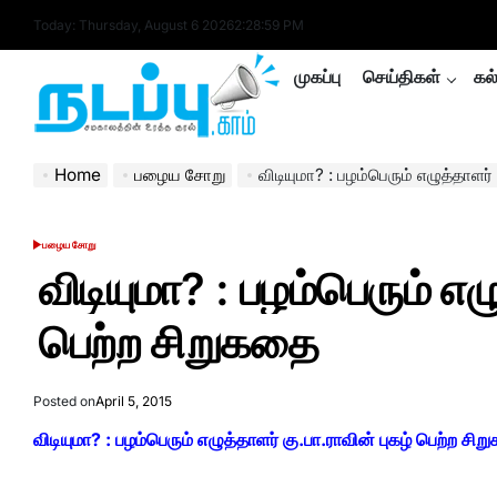
Skip
Today: Thursday, August 6 2026
2
:
29
:
00
PM
to
content
முகப்பு
செய்திகள்
கல
nadappu.com
Home
பழைய சோறு
விடியுமா? : பழம்பெரும் எழுத்தாளர்
பழைய சோறு
POSTED
IN
விடியுமா? : பழம்பெரும் எழ
பெற்ற சிறுகதை
Posted on
April 5, 2015
விடியுமா? : பழம்பெரும் எழுத்தாளர் கு.பா.ராவின் புகழ் பெற்ற சி