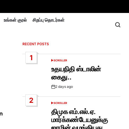
உங்கள் குரல்
சிறப்பு தொடர்கள்
RECENT POSTS
1
SCROLLER
POSTED
IN
உதயநிதி ஸ்டாலின்
கைது..
2 days ago
Post
Date
2
SCROLLER
POSTED
IN
திமுக எம்.எல்.ஏ.
மார்க்கண்டேயனுக்கு
ஜாமின் வழங்கியது