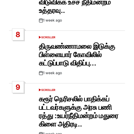
விடுவிக்க உச்ச நீதிமன்றம்
உத்தரவு..
1 week ago
Post
Date
8
SCROLLER
POSTED
IN
திருவண்ணாமலை இடுக்கு
பிள்ளையார் கோவிலில்
கட்டுப்பாடு விதிப்பு…
1 week ago
Post
Date
9
SCROLLER
POSTED
IN
கரூர் நெரிசலில் பாதிக்கப்
பட்டவர்களுக்கு அரசு பணி
ரத்து :உயர்நீதிமன்றம் மதுரை
கிளை அதிரடி..
1 week ago