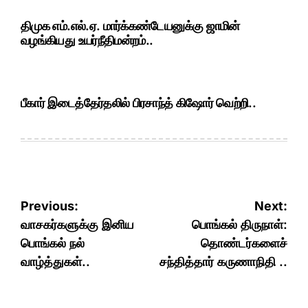
திமுக எம்.எல்.ஏ. மார்க்கண்டேயனுக்கு ஜாமின்
வழங்கியது உயர்நீதிமன்றம்..
பீகார் இடைத்தேர்தலில் பிரசாந்த் கிஷோர் வெற்றி..
Post
Previous:
Next:
navigation
வாசகர்களுக்கு இனிய
பொங்கல் திருநாள்:
பொங்கல் நல்
தொண்டர்களைச்
வாழ்த்துகள்..
சந்தித்தார் கருணாநிதி ..