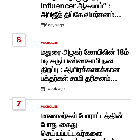
Influencer ஆகலாம்” :
அபிஜீத் திப்கே விமர்சனம்…
6 days ago
Post
Date
6
SCROLLER
POSTED
IN
மதுரை அழகர் கோயிலின் 18ம்
படி கருப்பண்ணசாமி நடை
திறப்பு : ஆயிரக்கணக்கான
பக்தர்கள் சாமி தரிசனம்…
1 week ago
Post
Date
7
SCROLLER
POSTED
IN
மாணவர்கள் போராட்டத்தின்
போது கைது
செய்யப்பட்டவர்களை