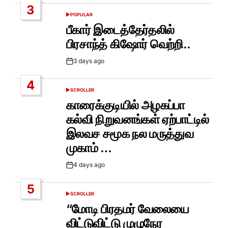
3
POPULAR
POSTED
IN
பீகார் இடைத்தேர்தலில்
பிரசாந்த் கிஷோர் வெற்றி..
3 days ago
Post
Date
4
SCROLLER
POSTED
IN
காரைக்குடியில் அழகப்பா
கல்வி நிறுவனங்கள் ஏற்பாட்டில்
இலவச சமூக நல மருத்துவ
முகாம் …
4 days ago
Post
Date
5
SCROLLER
POSTED
IN
“மோடி பிரதமர் வேலையை
விட்டுவிட்டு முழுநேர