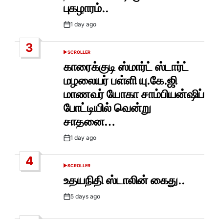
புகழாரம்..
1 day ago
Post
Date
3
SCROLLER
POSTED
IN
காரைக்குடி ஸ்மார்ட் ஸ்டார்ட்
மழலையர் பள்ளி யு.கே.ஜி
மாணவர் யோகா சாம்பியன்ஷிப்
போட்டியில் வென்று
சாதனை…
1 day ago
Post
Date
4
SCROLLER
POSTED
IN
உதயநிதி ஸ்டாலின் கைது..
5 days ago
Post
Date