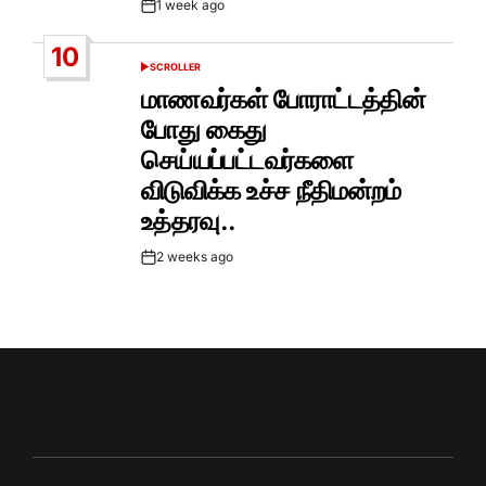
1 week ago
Post
Date
10
SCROLLER
POSTED
IN
மாணவர்கள் போராட்டத்தின்
போது கைது
செய்யப்பட்டவர்களை
விடுவிக்க உச்ச நீதிமன்றம்
உத்தரவு..
2 weeks ago
Post
Date