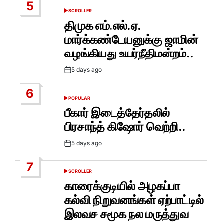
5
SCROLLER
POSTED
IN
திமுக எம்.எல்.ஏ.
மார்க்கண்டேயனுக்கு ஜாமின்
வழங்கியது உயர்நீதிமன்றம்..
5 days ago
Post
Date
6
POPULAR
POSTED
IN
பீகார் இடைத்தேர்தலில்
பிரசாந்த் கிஷோர் வெற்றி..
5 days ago
Post
Date
7
SCROLLER
POSTED
IN
காரைக்குடியில் அழகப்பா
கல்வி நிறுவனங்கள் ஏற்பாட்டில்
இலவச சமூக நல மருத்துவ