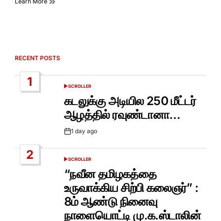
Learn More
RECENT POSTS
1
SCROLLER
POSTED
IN
கடலுக்கு அடியில 250 மீட்டர்
ஆழத்தில் ரவுண்டானா…
1 day ago
Post
Date
2
SCROLLER
POSTED
IN
“நவீன தமிழகத்தை
உருவாக்கிய சிற்பி கலைஞர்” :
8ம் ஆண்டு நினைவு
நாளையொட்டி மு.க.ஸ்டாலின்