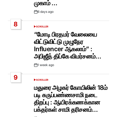
முகாம் …
6 days ago
Post
Date
8
SCROLLER
POSTED
IN
“மோடி பிரதமர் வேலையை
விட்டுவிட்டு முழுநேர
Influencer ஆகலாம்” :
அபிஜீத் திப்கே விமர்சனம்…
1 week ago
Post
Date
9
SCROLLER
POSTED
IN
மதுரை அழகர் கோயிலின் 18ம்
படி கருப்பண்ணசாமி நடை
திறப்பு : ஆயிரக்கணக்கான
பக்தர்கள் சாமி தரிசனம்…