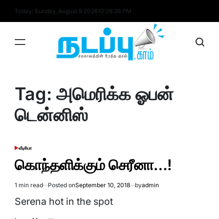
Skip
Today: Sunday, August 9 2026
10
:
28
:
39
PM
to
content
nadappu.com
Tag:
அமெரிக்க ஓபன்
டென்னிஸ்
வீடியோ
POSTED
IN
கொந்தளிக்கும் செரீனா…!
1 min read
Posted on
September 10, 2018
by
admin
Estimated
read
Serena hot in the spot
time