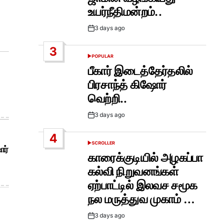
உயர்நீதிமன்றம்..
3 days ago
Post
Date
3
POPULAR
POSTED
IN
பீகார் இடைத்தேர்தலில்
பிரசாந்த் கிஷோர்
வெற்றி..
3 days ago
Post
Date
4
SCROLLER
POSTED
ோர்
IN
காரைக்குடியில் அழகப்பா
கல்வி நிறுவனங்கள்
ஏற்பாட்டில் இலவச சமூக
நல மருத்துவ முகாம் …
3 days ago
Post