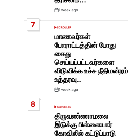
1 week ago
Post
Date
7
SCROLLER
POSTED
IN
மாணவர்கள்
போராட்டத்தின் போது
கைது
செய்யப்பட்டவர்களை
விடுவிக்க உச்ச நீதிமன்றம்
உத்தரவு..
1 week ago
Post
Date
8
SCROLLER
POSTED
IN
திருவண்ணாமலை
இடுக்கு பிள்ளையார்
கோவிலில் கட்டுப்பாடு