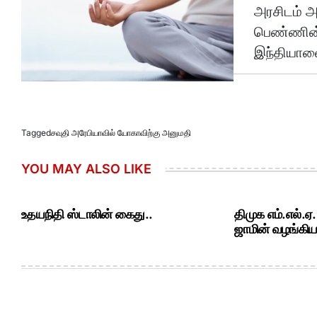
அரசிடம் அன
பெண்ணின் 
இந்தியாவை
Tagged
சவுதி அரேபியாவில் யோகாவிற்கு அனுமதி
YOU MAY ALSO LIKE
உதயநிதி ஸ்டாலின் கைது..
திமுக எம்.எல்.ஏ
ஜாமின் வழங்கியத