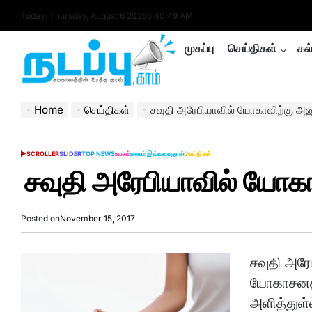
Skip
Today: Thursday, August 6 2026
5
:
40
:
49
AM
to
content
முகப்பு
செய்திகள்
கல
nadappu.com
Home
செய்திகள்
சவுதி அரேபியாவில் யோகாவிற்கு அன
SCROLLER
SLIDER
TOP NEWS
உலகம்
உலகம் இவ்வளவுதான்
செய்திகள்
POSTED
IN
சவுதி அரேபியாவில் யோகா
Posted on
November 15, 2017
சவுதி அரே
யோகாசனத்
அளித்துள