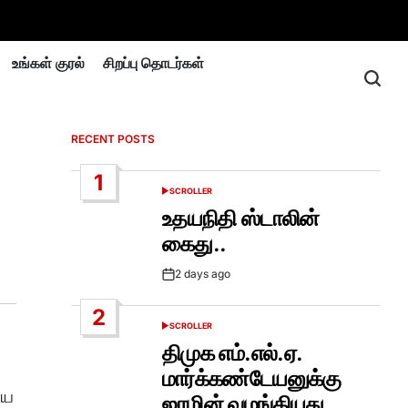
உங்கள் குரல்
சிறப்பு தொடர்கள்
RECENT POSTS
1
SCROLLER
POSTED
IN
உதயநிதி ஸ்டாலின்
கைது..
2 days ago
Post
Date
2
SCROLLER
POSTED
IN
திமுக எம்.எல்.ஏ.
மார்க்கண்டேயனுக்கு
யை
ஜாமின் வழங்கியது