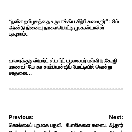
“நவீன தமிழகத்தை உருவாக்கிய சிற்பி கலைஞர்” : 8ம்
ஆண்டு நினைவு நாளையொட்டி மு.க.ஸ்டாலின்
புகழாரம்..
காரைக்குடி ஸ்மார்ட் ஸ்டார்ட் மழலையர் பள்ளி யு.கே.ஜி
மாணவர் யோகா சாம்பியன்ஷிப் போட்டியில் வென்று
சாதனை…
Post
Previous:
Next:
navigation
கொல்லைப் புறமாக பதவி
போலிகளை களைய ஆதார்