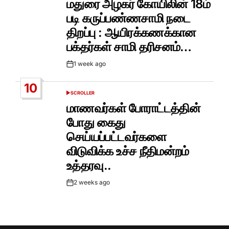
மதுரை அழகர் கோயிலின் 18ம்
படி கருப்பண்ணசாமி நடை
திறப்பு : ஆயிரக்கணக்கான
பக்தர்கள் சாமி தரிசனம்…
1 week ago
Post
Date
10
SCROLLER
POSTED
IN
மாணவர்கள் போராட்டத்தின்
போது கைது
செய்யப்பட்டவர்களை
விடுவிக்க உச்ச நீதிமன்றம்
உத்தரவு..
2 weeks ago
Post
Date