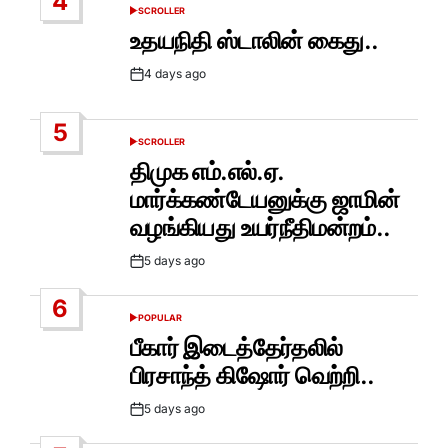
4
SCROLLER
POSTED
IN
உதயநிதி ஸ்டாலின் கைது..
4 days ago
Post
Date
5
SCROLLER
POSTED
IN
திமுக எம்.எல்.ஏ.
மார்க்கண்டேயனுக்கு ஜாமின்
வழங்கியது உயர்நீதிமன்றம்..
5 days ago
Post
Date
6
POPULAR
POSTED
IN
பீகார் இடைத்தேர்தலில்
பிரசாந்த் கிஷோர் வெற்றி..
5 days ago
Post
Date