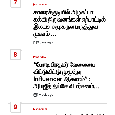
7
SCROLLER
POSTED
IN
காரைக்குடியில் அழகப்பா
கல்வி நிறுவனங்கள் ஏற்பாட்டில்
இலவச சமூக நல மருத்துவ
முகாம் …
6 days ago
Post
Date
8
SCROLLER
POSTED
IN
“மோடி பிரதமர் வேலையை
விட்டுவிட்டு முழுநேர
Influencer ஆகலாம்” :
அபிஜீத் திப்கே விமர்சனம்…
1 week ago
Post
Date
9
SCROLLER
POSTED
IN