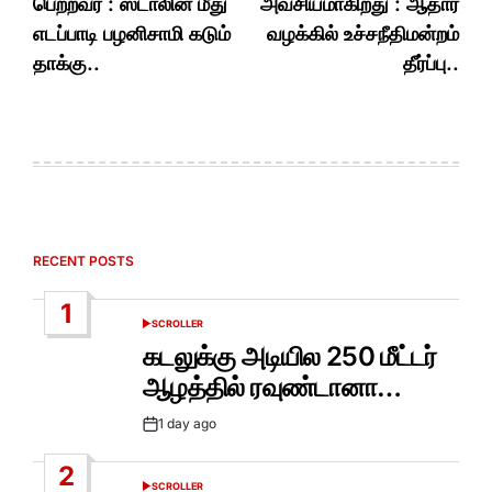
பெற்றவர் : ஸ்டாலின் மீது
அவசியமாகிறது : ஆதார்
எடப்பாடி பழனிசாமி கடும்
வழக்கில் உச்சநீதிமன்றம்
தாக்கு..
தீர்ப்பு..
RECENT POSTS
1
SCROLLER
POSTED
IN
கடலுக்கு அடியில 250 மீட்டர்
ஆழத்தில் ரவுண்டானா…
1 day ago
Post
Date
2
SCROLLER
POSTED