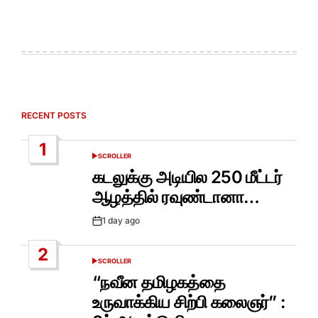
RECENT POSTS
1
SCROLLER
POSTED
IN
கடலுக்கு அடியில 250 மீட்டர்
ஆழத்தில் ரவுண்டானா…
1 day ago
Post
Date
2
SCROLLER
POSTED
IN
“நவீன தமிழகத்தை
உருவாக்கிய சிற்பி கலைஞர்” :