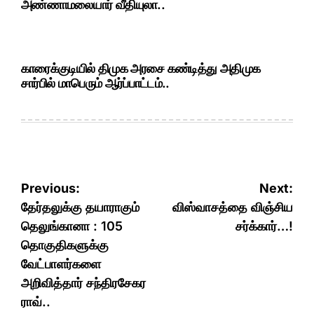
அண்ணாமலையார் வீதியுலா..
காரைக்குடியில் திமுக அரசை கண்டித்து அதிமுக
சார்பில் மாபெரும் ஆர்ப்பாட்டம்..
Post
Previous:
Next:
navigation
தேர்தலுக்கு தயாராகும்
விஸ்வாசத்தை விஞ்சிய
தெலுங்கானா : 105
சர்க்கார்…!
தொகுதிகளுக்கு
வேட்பாளர்களை
அறிவித்தார் சந்திரசேகர
ராவ்..