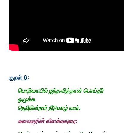
குறள் 6:
பொறிவாயில் ஐந்தவித்தான் பொய்தீர்
ஒழுக்க
நெறிநின்றார் நீடுவாழ் வார்.
கலைஞரின் விளக்கவுரை: