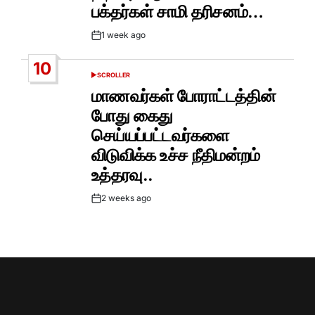
பக்தர்கள் சாமி தரிசனம்…
1 week ago
Post
Date
10
SCROLLER
POSTED
IN
மாணவர்கள் போராட்டத்தின்
போது கைது
செய்யப்பட்டவர்களை
விடுவிக்க உச்ச நீதிமன்றம்
உத்தரவு..
2 weeks ago
Post
Date