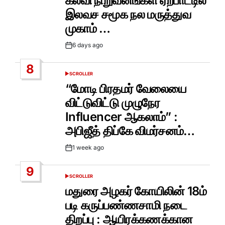
கல்வி நிறுவனங்கள் ஏற்பாட்டில்
இலவச சமூக நல மருத்துவ
முகாம் …
6 days ago
Post
Date
8
SCROLLER
POSTED
IN
“மோடி பிரதமர் வேலையை
விட்டுவிட்டு முழுநேர
Influencer ஆகலாம்” :
அபிஜீத் திப்கே விமர்சனம்…
1 week ago
Post
Date
9
SCROLLER
POSTED
IN
மதுரை அழகர் கோயிலின் 18ம்
படி கருப்பண்ணசாமி நடை
திறப்பு : ஆயிரக்கணக்கான