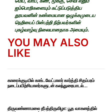
மெய், வாய், கண், மூக்கு, செவி எனும்
ஐம்பொறிகளையும் கட்டுப்படுத்திய
தூயவனின் உண்மையான ஒழுக்கமுடைய
நெறியைப் பின்பற்றி நிற்பவர்களின்
புகழ்வாழ்வு நிலையானதாக அமையும்.
YOU MAY ALSO
LIKE
காரைக்குடியில் காங்..வேட்பாளர் கார்த்தி சிதம்பரம்
நடைப்பயிற்சியாளர்களுடன் கலந்துரையாடல்…
திருவண்ணாமலை தீபத்திருவிழா: பூத வாகனத்தில்