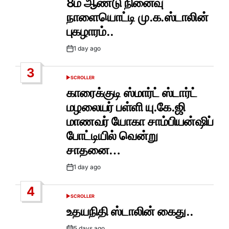
8ம் ஆண்டு நினைவு
நாளையொட்டி மு.க.ஸ்டாலின்
புகழாரம்..
1 day ago
Post
Date
3
SCROLLER
POSTED
IN
காரைக்குடி ஸ்மார்ட் ஸ்டார்ட்
மழலையர் பள்ளி யு.கே.ஜி
மாணவர் யோகா சாம்பியன்ஷிப்
போட்டியில் வென்று
சாதனை…
1 day ago
Post
Date
4
SCROLLER
POSTED
IN
உதயநிதி ஸ்டாலின் கைது..
5 days ago