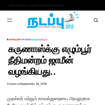
Skip
Today: Monday, August 10 2026
2
:
54
:
25
AM
to
content
nadappu.com
SCROLLER
TOP NEWS
செய்திகள்
தமிழகம்
POSTED
IN
கருணாஸ்க்கு எழும்பூர்
நீதிமன்றம் ஜாமீன்
வழங்கியது..
Posted on
September 28, 2018
முதல்வர் மற்றும் காவல்துறையை அவதூறாக