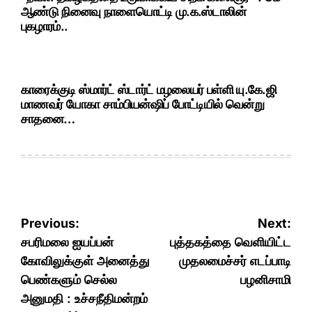
ஆண்டு நினைவு நாளையொட்டி மு.க.ஸ்டாலின்
புகழாரம்..
காரைக்குடி ஸ்மார்ட் ஸ்டார்ட் மழலையர் பள்ளி யு.கே.ஜி
மாணவர் யோகா சாம்பியன்ஷிப் போட்டியில் வென்று
சாதனை…
Post
Previous:
Next:
navigation
சபரிமலை ஐயப்பன்
புத்தகத்தை வெளியிட்ட
கோவிலுக்குள் அனைத்து
முதலமைச்சர் எடப்பாடி
பெண்களும் செல்ல
பழனிசாமி
அனுமதி : உச்சநீதிமன்றம்