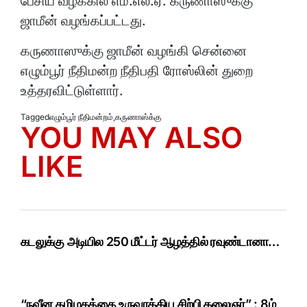
பேசிய வழக்கில் எம்.எல்.ஏ. கருணாஸுக்கு
ஜாமீன் வழங்கப்பட்டது.
கருணாஸுக்கு ஜாமீன் வழங்கி சென்னை
எழும்பூர் நீதிமன்ற நீதிபதி ரோஸ்லின் துறை
உத்தரவிட்டுள்ளார்.
Tagged
எழும்பூர் நீதிமன்றம்
,
கருணாஸ்க்கு
YOU MAY ALSO
LIKE
கடலுக்கு அடியில 250 மீட்டர் ஆழத்தில் ரவுண்டானா…
“நவீன தமிழகத்தை உருவாக்கிய சிற்பி கலைஞர்” : 8ம்