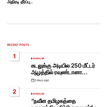
அதிரடி தீர்ப்பு..
RECENT POSTS
1
SCROLLER
POSTED
IN
கடலுக்கு அடியில 250 மீட்டர்
ஆழத்தில் ரவுண்டானா…
3 days ago
Post
Date
2
SCROLLER
POSTED
IN
“நவீன தமிழகத்தை