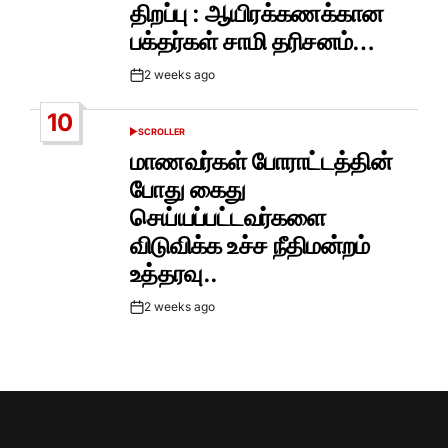
திறப்பு : ஆயிரக்கணக்கான
பக்தர்கள் சாமி தரிசனம்…
2 weeks ago
Post
Date
10
SCROLLER
POSTED
IN
மாணவர்கள் போராட்டத்தின்
போது கைது
செய்யப்பட்டவர்களை
விடுவிக்க உச்ச நீதிமன்றம்
உத்தரவு..
2 weeks ago
Post
Date