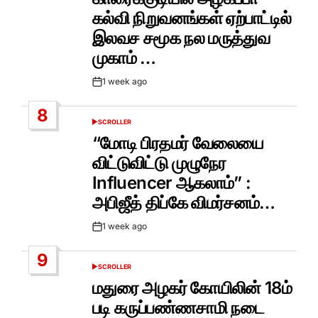
கல்வி நிறுவனங்கள் ஏற்பாட்டில்
இலவச சமூக நல மருத்துவ
முகாம் …
1 week ago
Post
Date
8
SCROLLER
POSTED
IN
“மோடி பிரதமர் வேலையை
விட்டுவிட்டு முழுநேர
Influencer ஆகலாம்” :
அபிஜீத் திப்கே விமர்சனம்…
1 week ago
Post
Date
9
SCROLLER
POSTED
IN
மதுரை அழகர் கோயிலின் 18ம்
படி கருப்பண்ணசாமி நடை