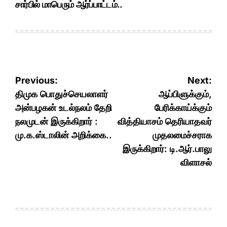
சார்பில் மாபெரும் ஆர்ப்பாட்டம்..
Post
Previous:
Next:
navigation
திமுக பொதுச்செயலாளர்
ஆப்பிளுக்கும்,
அன்பழகன் உடல்நலம் தேறி
பேரிக்காய்க்கும்
நலமுடன் இருக்கிறார் :
வித்தியாசம் தெரியாதவர்
மு.க.ஸ்டாலின் அறிக்கை..
முதலமைச்சராக
இருக்கிறார்: டி.ஆர்.பாலு
விளாசல்