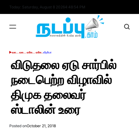
Skip
Today: Saturday, August 8 2026
4
:
48
:
55
PM
to
content
nadappu.com
வல... வல... வலே... வலே..
வீடியோ
POSTED
IN
விடுதலை ஏடு சார்பில்
நடைபெற்ற விழாவில்
திமுக தலைவர்
ஸ்டாலின் உரை
Posted on
October 21, 2018