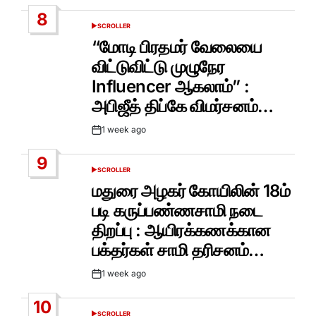
Date
8
SCROLLER
POSTED
IN
“மோடி பிரதமர் வேலையை
விட்டுவிட்டு முழுநேர
Influencer ஆகலாம்” :
அபிஜீத் திப்கே விமர்சனம்…
1 week ago
Post
Date
9
SCROLLER
POSTED
IN
மதுரை அழகர் கோயிலின் 18ம்
படி கருப்பண்ணசாமி நடை
திறப்பு : ஆயிரக்கணக்கான
பக்தர்கள் சாமி தரிசனம்…
1 week ago
Post
Date
10
SCROLLER