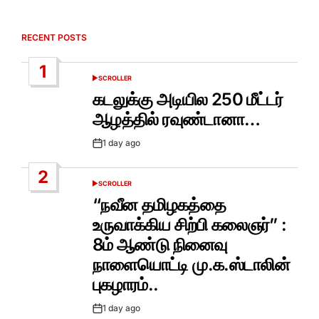
RECENT POSTS
1
SCROLLER
POSTED
IN
கடலுக்கு அடியில 250 மீட்டர்
ஆழத்தில் ரவுண்டானா…
1 day ago
Post
Date
2
SCROLLER
POSTED
IN
“நவீன தமிழகத்தை
உருவாக்கிய சிற்பி கலைஞர்” :
8ம் ஆண்டு நினைவு
நாளையொட்டி மு.க.ஸ்டாலின்
புகழாரம்..
1 day ago
Post