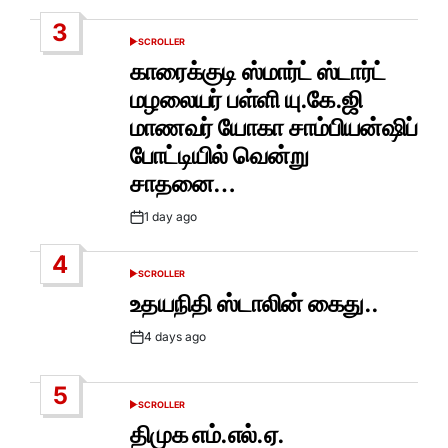
Date
3
SCROLLER
POSTED
IN
காரைக்குடி ஸ்மார்ட் ஸ்டார்ட்
மழலையர் பள்ளி யு.கே.ஜி
மாணவர் யோகா சாம்பியன்ஷிப்
போட்டியில் வென்று
சாதனை…
1 day ago
Post
Date
4
SCROLLER
POSTED
IN
உதயநிதி ஸ்டாலின் கைது..
4 days ago
Post
Date
5
SCROLLER
POSTED
IN
திமுக எம்.எல்.ஏ.