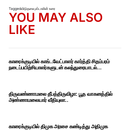
Tagged
விடுதலை
,
ஸ்டாலின் உரை
YOU MAY ALSO
LIKE
காரைக்குடியில் காங்..வேட்பாளர் கார்த்தி சிதம்பரம்
நடைப்பயிற்சியாளர்களுடன் கலந்துரையாடல்…
திருவண்ணாமலை தீபத்திருவிழா: பூத வாகனத்தில்
அண்ணாமலையார் வீதியுலா..
காரைக்குடியில் திமுக அரசை கண்டித்து அதிமுக