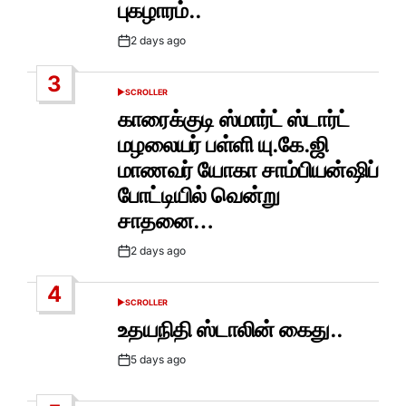
புகழாரம்..
2 days ago
Post
Date
3
SCROLLER
POSTED
IN
காரைக்குடி ஸ்மார்ட் ஸ்டார்ட்
மழலையர் பள்ளி யு.கே.ஜி
மாணவர் யோகா சாம்பியன்ஷிப்
போட்டியில் வென்று
சாதனை…
2 days ago
Post
Date
4
SCROLLER
POSTED
IN
உதயநிதி ஸ்டாலின் கைது..
5 days ago
Post
Date