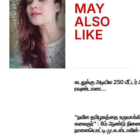
MAY
ALSO
LIKE
கடலுக்கு அடியில 250 மீட்டர்
ரவுண்டானா…
“நவீன தமிழகத்தை உருவாக்கிய
கலைஞர்” : 8ம் ஆண்டு நினை
நாளையொட்டி மு.க.ஸ்டாலின் ப