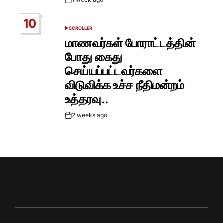
Post
Date
10
SCROLLER
POSTED
IN
மாணவர்கள் போராட்டத்தின்
போது கைது
செய்யப்பட்டவர்களை
விடுவிக்க உச்ச நீதிமன்றம்
உத்தரவு..
2 weeks ago
Post
Date