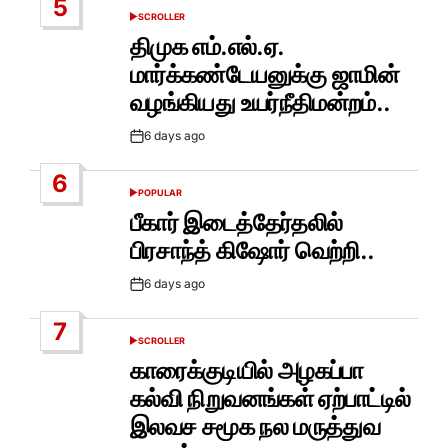
5
SCROLLER
POSTED
IN
திமுக எம்.எல்.ஏ.
மார்க்கண்டேயனுக்கு ஜாமின்
வழங்கியது உயர்நீதிமன்றம்..
6 days ago
Post
Date
6
POPULAR
POSTED
IN
பீகார் இடைத்தேர்தலில்
பிரசாந்த் கிஷோர் வெற்றி..
6 days ago
Post
Date
7
SCROLLER
POSTED
IN
காரைக்குடியில் அழகப்பா
கல்வி நிறுவனங்கள் ஏற்பாட்டில்
இலவச சமூக நல மருத்துவ