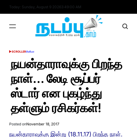
Skip
Today: Sunday, August 9 2026
3
:
49
:
01
AM
to
content
nadappu.com
SCROLLER
சினிமா
POSTED
IN
நயன்தாராவுக்கு பிறந்த
நாள்… லேடி சூப்பர்
ஸ்டார் என புகழ்ந்து
தள்ளும் ரசிகர்கள்!
Posted on
November 18, 2017
நயன்தாராவுக்கு இன்று (18.11.17) பிறந்த நாள்.