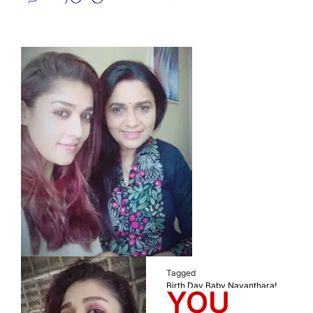
Tagged
Birth Day Baby Nayanthara!
,
YOU
அறம்
,
நயன்தாரா
,
பிறந்தநாள்
,
லேடி சூப்பர் ஸ்டார்