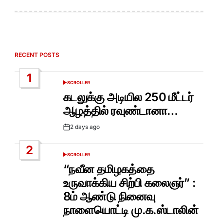
RECENT POSTS
1
SCROLLER
POSTED
IN
கடலுக்கு அடியில 250 மீட்டர்
ஆழத்தில் ரவுண்டானா…
2 days ago
Post
Date
2
SCROLLER
POSTED
IN
“நவீன தமிழகத்தை
உருவாக்கிய சிற்பி கலைஞர்” :
8ம் ஆண்டு நினைவு
நாளையொட்டி மு.க.ஸ்டாலின்