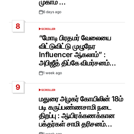
முகாம் …
6 days ago
Post
Date
8
SCROLLER
POSTED
IN
“மோடி பிரதமர் வேலையை
விட்டுவிட்டு முழுநேர
Influencer ஆகலாம்” :
அபிஜீத் திப்கே விமர்சனம்…
1 week ago
Post
Date
9
SCROLLER
POSTED
IN
மதுரை அழகர் கோயிலின் 18ம்
படி கருப்பண்ணசாமி நடை
திறப்பு : ஆயிரக்கணக்கான
பக்தர்கள் சாமி தரிசனம்…
1 week ago