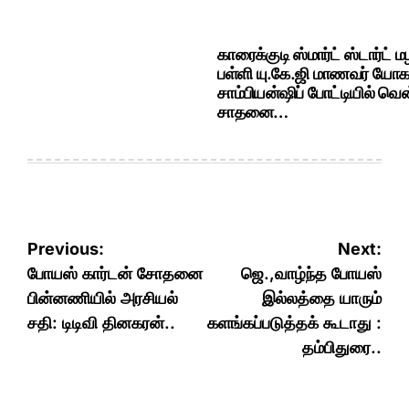
காரைக்குடி ஸ்மார்ட் ஸ்டார்ட்
பள்ளி யு.கே.ஜி மாணவர் யோக
சாம்பியன்ஷிப் போட்டியில் வென
சாதனை…
Post
Previous:
Next:
navigation
போயஸ் கார்டன் சோதனை
ஜெ.,வாழ்ந்த போயஸ்
பின்னணியில் அரசியல்
இல்லத்தை யாரும்
சதி: டிடிவி தினகரன்..
களங்கப்படுத்தக் கூடாது :
தம்பிதுரை..