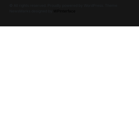
© All rights reserved. Proudly powered by WordPress. Theme
NewsMarks designed by
WPInterface
.