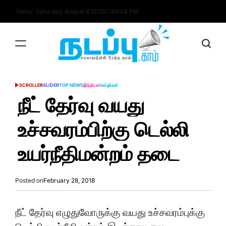
Skip
Today: Saturday, August 8 2026
7
:
49
:
04
PM
to
content
nadappu.com
SCROLLER
SLIDER
TOP NEWS
இந்தியா
செய்திகள்
POSTED
IN
நீட் தேர்வு வயது
உச்சவரம்பிற்கு டெல்லி
உயர்நீதிமன்றம் தடை
Posted on
February 28, 2018
நீட் தேர்வு எழுதுவோருக்கு வயது உச்சவரம்புக்கு