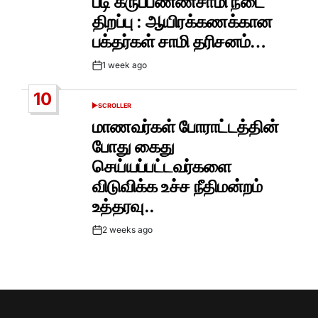
படி கருப்பண்ணசாமி நடை
திறப்பு : ஆயிரக்கணக்கான
பக்தர்கள் சாமி தரிசனம்…
1 week ago
Post
Date
10
SCROLLER
POSTED
IN
மாணவர்கள் போராட்டத்தின்
போது கைது
செய்யப்பட்டவர்களை
விடுவிக்க உச்ச நீதிமன்றம்
உத்தரவு..
2 weeks ago
Post
Date