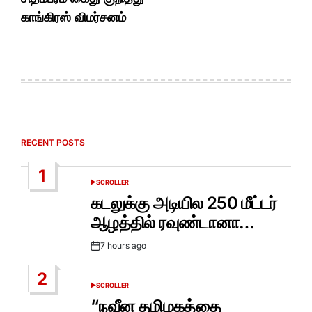
காங்கிரஸ் விமர்சனம்
RECENT POSTS
1
SCROLLER
POSTED
IN
கடலுக்கு அடியில 250 மீட்டர்
ஆழத்தில் ரவுண்டானா…
7 hours ago
Post
Date
2
SCROLLER
POSTED
IN
“நவீன தமிழகத்தை