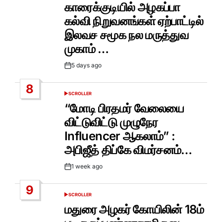
IN
காரைக்குடியில் அழகப்பா
கல்வி நிறுவனங்கள் ஏற்பாட்டில்
இலவச சமூக நல மருத்துவ
முகாம் …
5 days ago
Post
Date
8
SCROLLER
POSTED
IN
“மோடி பிரதமர் வேலையை
விட்டுவிட்டு முழுநேர
Influencer ஆகலாம்” :
அபிஜீத் திப்கே விமர்சனம்…
1 week ago
Post
Date
9
SCROLLER
POSTED
IN
மதுரை அழகர் கோயிலின் 18ம்