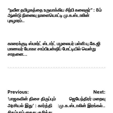
“நவீன தமிழகத்தை உருவாக்கிய சிற்பி கலைஞர்” : 8ம்
ஆண்டு நினைவு நாளையொட்டி மு.க.ஸ்டாலின்
புகழாரம்..
காரைக்குடி ஸ்மார்ட் ஸ்டார்ட் மழலையர் பள்ளி யு.கே.ஜி
மாணவர் யோகா சாம்பியன்ஷிப் போட்டியில் வென்று
சாதனை…
Post
Previous:
Next:
navigation
‘பாஜகவின் திசை திருப்பும்
ஜெயேந்திரர் மறைவு
அரசியல் இது’ : கார்த்தி
:மு.க.ஸ்டாலின் இரங்கல்..
சிதம்பரம் கைது குறித்து