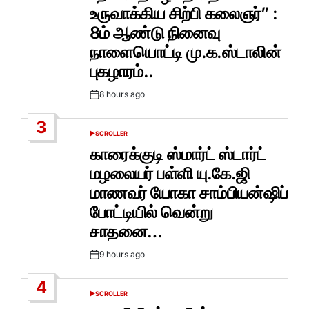
உருவாக்கிய சிற்பி கலைஞர்” :
8ம் ஆண்டு நினைவு
நாளையொட்டி மு.க.ஸ்டாலின்
புகழாரம்..
8 hours ago
Post
Date
3
SCROLLER
POSTED
IN
காரைக்குடி ஸ்மார்ட் ஸ்டார்ட்
மழலையர் பள்ளி யு.கே.ஜி
மாணவர் யோகா சாம்பியன்ஷிப்
போட்டியில் வென்று
சாதனை…
9 hours ago
Post
Date
4
SCROLLER
POSTED
IN